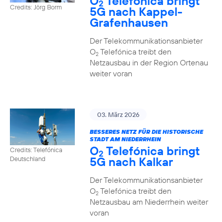
O
Telefónica bringt
2
Credits: Jörg Borm
5G nach Kappel-
Grafenhausen
Der Telekommunikationsanbieter
O
Telefónica treibt den
2
Netzausbau in der Region Ortenau
weiter voran
03. März 2026
BESSERES NETZ FÜR DIE HISTORISCHE
STADT AM NIEDERRHEIN
O
Telefónica bringt
Credits: Telefónica
2
5G nach Kalkar
Deutschland
Der Telekommunikationsanbieter
O
Telefónica treibt den
2
Netzausbau am Niederrhein weiter
voran