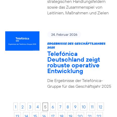
strategischen Handlungsfeldern
sowie das Zusammenspiel von
Leitlinien, Maßnahmen und Zielen
24. Februar 2026
ERGEBNISSE DES GESCHÄFTSJAHRES
2025
Telefónica
Deutschland zeigt
robuste operative
Entwicklung
Die Ergebnisse der Telefónica-
Gruppe für das Geschäftsjahr 2025
1
2
3
4
5
6
7
8
9
10
11
12
13
14
15
16
17
18
19
20
21
22