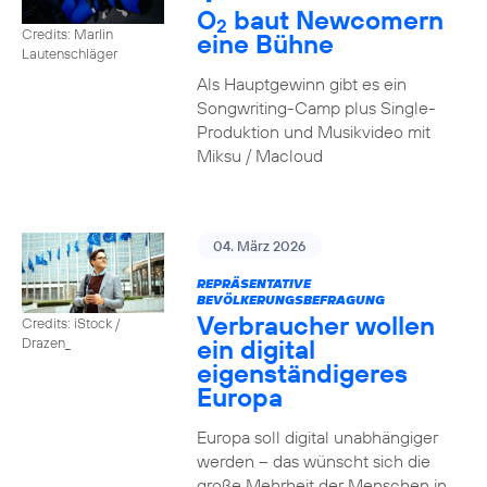
O
baut Newcomern
2
Credits: Marlin
eine Bühne
Lautenschläger
Als Hauptgewinn gibt es ein
Songwriting-Camp plus Single-
Produktion und Musikvideo mit
Miksu / Macloud
04. März 2026
REPRÄSENTATIVE
BEVÖLKERUNGSBEFRAGUNG
Verbraucher wollen
Credits: iStock /
ein digital
Drazen_
eigenständigeres
Europa
Europa soll digital unabhängiger
werden – das wünscht sich die
große Mehrheit der Menschen in