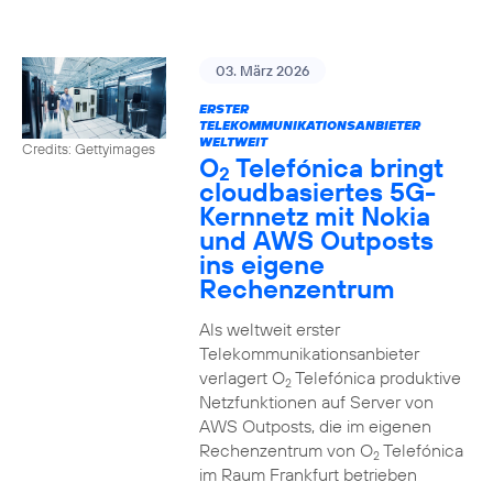
03. März 2026
ERSTER
TELEKOMMUNIKATIONSANBIETER
WELTWEIT
Credits: Gettyimages
O
Telefónica bringt
2
cloudbasiertes 5G-
Kernnetz mit Nokia
und AWS Outposts
ins eigene
Rechenzentrum
Als weltweit erster
Telekommunikationsanbieter
verlagert O
Telefónica produktive
2
Netzfunktionen auf Server von
AWS Outposts, die im eigenen
Rechenzentrum von O
Telefónica
2
im Raum Frankfurt betrieben