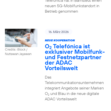
Telefónica hat in Barnstedt einen
neuen 5G-Mobilfunkstandort in
Betrieb genommen
16. März 2026
NEUE KOOPERATION
O
Telefónica ist
2
Credits: iStock /
exklusiver Mobilfunk-
Nuttawan Jayawan
und Festnetzpartner
der ADAC
Vorteilswelt
Das
Telekommunikationsunternehmen
integriert Angebote seiner Marken
O
und Blau in die neue digitale
2
ADAC Vorteilswelt