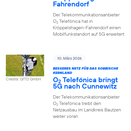
Fahrendorf
Der Telekommunikationsanbieter
O
Telefónica hat in
2
Kröppelshagen-Fahrendorf einen
Mobilfunkstandort auf 5G erweitert
10. März 2026
BESSERES NETZ FÜR DAS SORBISCHE
KERNLAND
O
Telefónica bringt
Credits: GfTD GmbH
2
5G nach Cunnewitz
Der Telekommunikationsanbieter
O
Telefónica treibt den
2
Netzausbau im Landkreis Bautzen
weiter voran