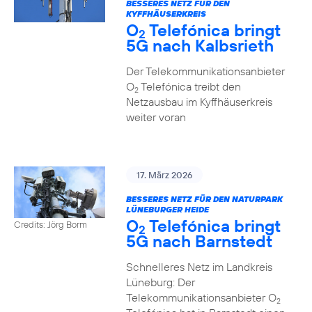
BESSERES NETZ FÜR DEN
KYFFHÄUSERKREIS
O
Telefónica bringt
2
5G nach Kalbsrieth
Der Telekommunikationsanbieter
O
Telefónica treibt den
2
Netzausbau im Kyffhäuserkreis
weiter voran
17. März 2026
BESSERES NETZ FÜR DEN NATURPARK
LÜNEBURGER HEIDE
O
Telefónica bringt
Credits: Jörg Borm
2
5G nach Barnstedt
Schnelleres Netz im Landkreis
Lüneburg: Der
Telekommunikationsanbieter O
2