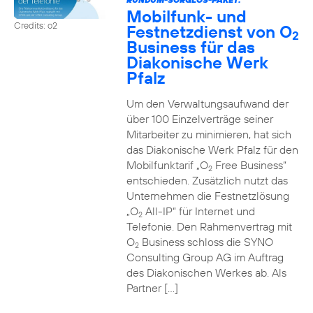
Mobilfunk- und
Credits: o2
Festnetzdienst von O
2
Business für das
Diakonische Werk
Pfalz
Um den Verwaltungsaufwand der
über 100 Einzelverträge seiner
Mitarbeiter zu minimieren, hat sich
das Diakonische Werk Pfalz für den
Mobilfunktarif „O
Free Business“
2
entschieden. Zusätzlich nutzt das
Unternehmen die Festnetzlösung
„O
All-IP“ für Internet und
2
Telefonie. Den Rahmenvertrag mit
O
Business schloss die SYNO
2
Consulting Group AG im Auftrag
des Diakonischen Werkes ab. Als
Partner […]