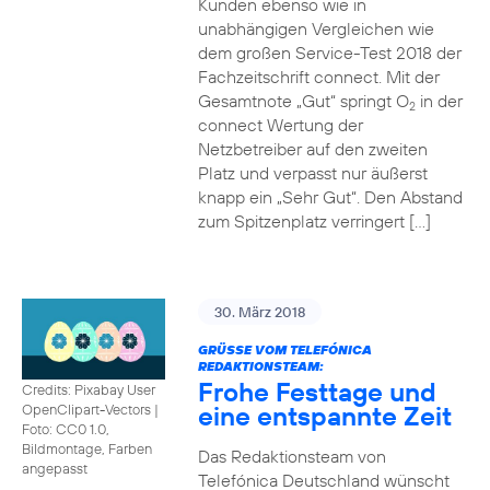
Kunden ebenso wie in
unabhängigen Vergleichen wie
dem großen Service-Test 2018 der
Fachzeitschrift connect. Mit der
Gesamtnote „Gut“ springt O
in der
2
connect Wertung der
Netzbetreiber auf den zweiten
Platz und verpasst nur äußerst
knapp ein „Sehr Gut“. Den Abstand
zum Spitzenplatz verringert […]
30. März 2018
GRÜSSE VOM TELEFÓNICA R
EDAKTIONSTEAM:
Frohe Festtage und
Credits: Pixabay User
eine entspannte Zeit
OpenClipart-Vectors
|
Foto: CC0 1.0,
Bildmontage, Farben
Das Redaktionsteam von
angepasst
Telefónica Deutschland wünscht