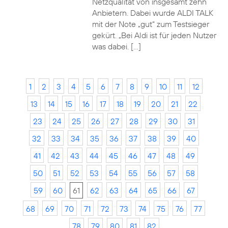
Netzqualität von insgesamt zehn
Anbietern. Dabei wurde ALDI TALK
mit der Note „gut“ zum Testsieger
gekürt. „Bei Aldi ist für jeden Nutzer
was dabei. […]
1
2
3
4
5
6
7
8
9
10
11
12
13
14
15
16
17
18
19
20
21
22
23
24
25
26
27
28
29
30
31
32
33
34
35
36
37
38
39
40
41
42
43
44
45
46
47
48
49
50
51
52
53
54
55
56
57
58
59
60
61
62
63
64
65
66
67
68
69
70
71
72
73
74
75
76
77
78
79
80
81
82