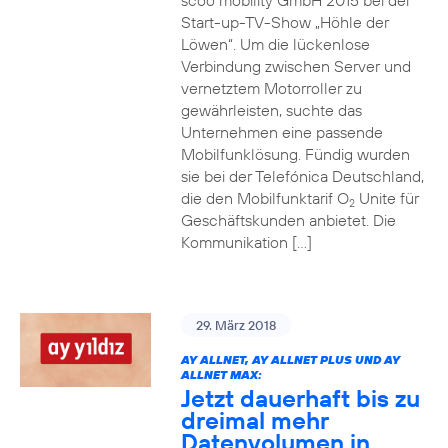
scoo mobility GmbH 2015 bei der
Start-up-TV-Show „Höhle der
Löwen“. Um die lückenlose
Verbindung zwischen Server und
vernetztem Motorroller zu
gewährleisten, suchte das
Unternehmen eine passende
Mobilfunklösung. Fündig wurden
sie bei der Telefónica Deutschland,
die den Mobilfunktarif O
Unite für
2
Geschäftskunden anbietet. Die
Kommunikation […]
29. März 2018
AY ALLNET, AY ALLNET PLUS UND AY
ALLNET MAX:
Jetzt dauerhaft bis zu
dreimal mehr
Datenvolumen in