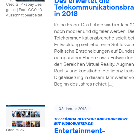
Das erwartet die
Credits: Pixabay User
Telekommunikationsbr
geralt
|
Foto: CC0 1.0,
in 2018
Ausschnitt bearbeitet
Keine Frage: Das Leben wird im Jahr 2
noch mobiler und digitaler werden. Di
Telekommunikationsbranche spielt bei
Entwicklung seit jeher eine Schlüsselro
Politische Entscheidungen auf Bunde
europäischer Ebene sowie Entwicklun
den Bereichen Virtual Reality, Augme
Reality und künstliche Intelligenz trei
Digitalisierung in diesem Jahr weiter vo
Beginn des Jahres richtet […]
03. Januar 2018
TELEFÓNICA DEUTSCHLAND KOOPERIERT
MIT VIDEOBUSTER.DE:
Entertainment-
Credits: o2