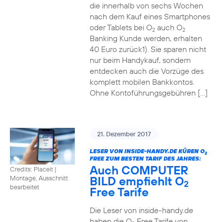
die innerhalb von sechs Wochen
nach dem Kauf eines Smartphones
oder Tablets bei O
auch O
2
2
Banking Kunde werden, erhalten
40 Euro zurück1). Sie sparen nicht
nur beim Handykauf, sondern
entdecken auch die Vorzüge des
komplett mobilen Bankkontos.
Ohne Kontoführungsgebühren […]
21. Dezember 2017
LESER VON INSIDE-HANDY.DE KÜREN O
2
FREE ZUM BESTEN TARIF DES JAHRES:
Auch COMPUTER
Credits: Placeit
|
BILD empfiehlt O
Montage, Ausschnitt
2
bearbeitet
Free Tarife
Die Leser von inside-handy.de
haben die O
Free Tarife von