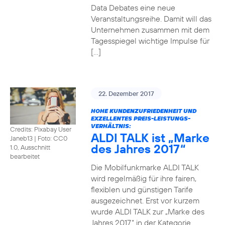
Data Debates eine neue
Veranstaltungsreihe. Damit will das
Unternehmen zusammen mit dem
Tagesspiegel wichtige Impulse für
[…]
22. Dezember 2017
HOHE KUNDENZUFRIEDENHEIT UND
EXZELLENTES PREIS-LEISTUNGS-
VERHÄLTNIS:
Credits: Pixabay User
ALDI TALK ist „Marke
Janeb13
|
Foto: CC0
des Jahres 2017“
1.0, Ausschnitt
bearbeitet
Die Mobilfunkmarke ALDI TALK
wird regelmäßig für ihre fairen,
flexiblen und günstigen Tarife
ausgezeichnet. Erst vor kurzem
wurde ALDI TALK zur „Marke des
Jahres 2017“ in der Kategorie