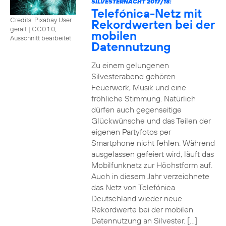
SILVESTERNACHT 2017/18:
Telefónica-Netz mit
Credits: Pixabay User
Rekordwerten bei der
geralt
|
CC0 1.0,
mobilen
Ausschnitt bearbeitet
Datennutzung
Zu einem gelungenen
Silvesterabend gehören
Feuerwerk, Musik und eine
fröhliche Stimmung. Natürlich
dürfen auch gegenseitige
Glückwünsche und das Teilen der
eigenen Partyfotos per
Smartphone nicht fehlen. Während
ausgelassen gefeiert wird, läuft das
Mobilfunknetz zur Höchstform auf.
Auch in diesem Jahr verzeichnete
das Netz von Telefónica
Deutschland wieder neue
Rekordwerte bei der mobilen
Datennutzung an Silvester. […]