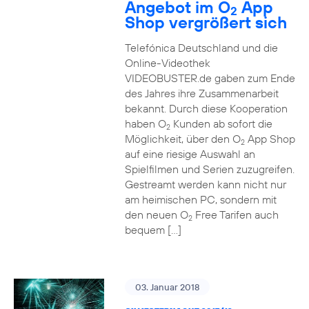
Angebot im O
App
2
Shop vergrößert sich
Telefónica Deutschland und die
Online-Videothek
VIDEOBUSTER.de gaben zum Ende
des Jahres ihre Zusammenarbeit
bekannt. Durch diese Kooperation
haben O
Kunden ab sofort die
2
Möglichkeit, über den O
App Shop
2
auf eine riesige Auswahl an
Spielfilmen und Serien zuzugreifen.
Gestreamt werden kann nicht nur
am heimischen PC, sondern mit
den neuen O
Free Tarifen auch
2
bequem […]
03. Januar 2018