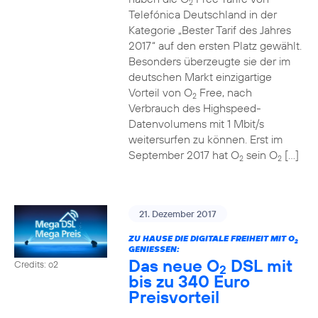
2
Telefónica Deutschland in der
Kategorie „Bester Tarif des Jahres
2017“ auf den ersten Platz gewählt.
Besonders überzeugte sie der im
deutschen Markt einzigartige
Vorteil von O
Free, nach
2
Verbrauch des Highspeed-
Datenvolumens mit 1 Mbit/s
weitersurfen zu können. Erst im
September 2017 hat O
sein O
[…]
2
2
21. Dezember 2017
ZU HAUSE DIE DIGITALE FREIHEIT MIT O
2
GENIESSEN:
Das neue O
DSL mit
Credits: o2
2
bis zu 340 Euro
Preisvorteil