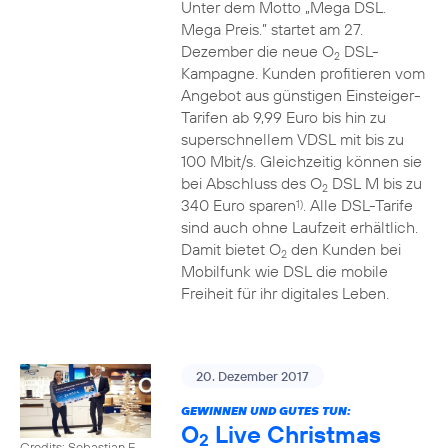
Unter dem Motto „Mega DSL.
Mega Preis.” startet am 27.
Dezember die neue O
DSL-
2
Kampagne. Kunden profitieren vom
Angebot aus günstigen Einsteiger-
Tarifen ab 9,99 Euro bis hin zu
superschnellem VDSL mit bis zu
100 Mbit/s. Gleichzeitig können sie
bei Abschluss des O
DSL M bis zu
2
340 Euro sparen
. Alle DSL-Tarife
1)
sind auch ohne Laufzeit erhältlich.
Damit bietet O
den Kunden bei
2
Mobilfunk wie DSL die mobile
Freiheit für ihr digitales Leben.
20. Dezember 2017
GEWINNEN UND GUTES TUN:
O
Live Christmas
2
Credits: Sebastian F.