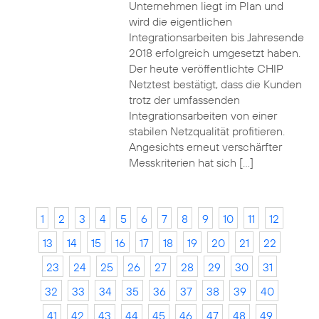
Unternehmen liegt im Plan und
wird die eigentlichen
Integrationsarbeiten bis Jahresende
2018 erfolgreich umgesetzt haben.
Der heute veröffentlichte CHIP
Netztest bestätigt, dass die Kunden
trotz der umfassenden
Integrationsarbeiten von einer
stabilen Netzqualität profitieren.
Angesichts erneut verschärfter
Messkriterien hat sich […]
1
2
3
4
5
6
7
8
9
10
11
12
13
14
15
16
17
18
19
20
21
22
23
24
25
26
27
28
29
30
31
32
33
34
35
36
37
38
39
40
41
42
43
44
45
46
47
48
49