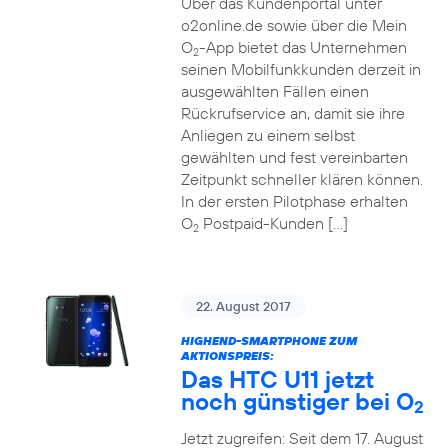
Über das Kundenportal unter
o2online.de sowie über die Mein
O
-App bietet das Unternehmen
2
seinen Mobilfunkkunden derzeit in
ausgewählten Fällen einen
Rückrufservice an, damit sie ihre
Anliegen zu einem selbst
gewählten und fest vereinbarten
Zeitpunkt schneller klären können.
In der ersten Pilotphase erhalten
O
Postpaid-Kunden […]
2
22. August 2017
HIGHEND-SMARTPHONE ZUM
AKTIONSPREIS:
Das HTC U11 jetzt
noch günstiger bei O
2
Jetzt zugreifen: Seit dem 17. August