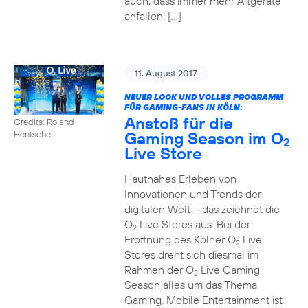
auch, dass immer mehr Altgeräte
anfallen. […]
11. August 2017
NEUER LOOK UND VOLLES PROGRAMM
FÜR GAMING-FANS IN KÖLN:
Anstoß für die
Credits: Roland
Gaming Season im O
Hentschel
2
Live Store
Hautnahes Erleben von
Innovationen und Trends der
digitalen Welt – das zeichnet die
O
Live Stores aus. Bei der
2
Eröffnung des Kölner O
Live
2
Stores dreht sich diesmal im
Rahmen der O
Live Gaming
2
Season alles um das Thema
Gaming. Mobile Entertainment ist