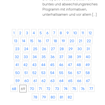
2
buntes und abwechslungsreiches
Programm mit informativen,
unterhaltsamen und vor allem […]
1
2
3
4
5
6
7
8
9
10
11
12
13
14
15
16
17
18
19
20
21
22
23
24
25
26
27
28
29
30
31
32
33
34
35
36
37
38
39
40
41
42
43
44
45
46
47
48
49
50
51
52
53
54
55
56
57
58
59
60
61
62
63
64
65
66
67
68
69
70
71
72
73
74
75
76
77
78
79
80
81
82