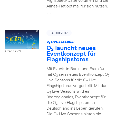
Highspeed-Datenvolumen und die
Allnet-Flat optimal für sich nutzen.
[…]
14. Juli 2017
O
LIVE SEASONS:
2
O
launcht neues
2
Credits: o2
Eventkonzept für
Flagshipstores
Mit Events in Berlin und Frankfurt
hat O
sein neues Eventkonzept O
2
2
Live Seasons für die O
Live
2
Flagshipstores vorgestellt. Mit den
O
Live Seasons wird ein
2
überregionales, Eventkonzept für
die O
Live Flagshipstores in
2
Deutschland ins Leben gerufen.
Die O
Live Seasons bieten ein