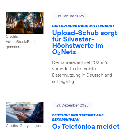
03. Januar 2026
DATENREKORD NACH MITTERNACHT
Upload-Schub sorgt
Credits:
für Silvester-
AdobeStock/Pp, KI-
Höchstwerte im
generiert
O
Netz
2
Der Jahreswechsel 2025/26
veränderte die mobile
Datennutzung in Deutschland
schlagartig
21. Dezember 2025
DEUTSCHLAND STREAMT AUF
REKORDNIVEAU
O
Telefónica meldet
Credits: Gettyimages
2