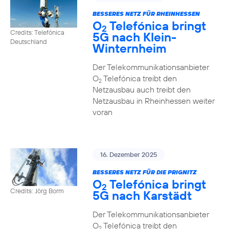
BESSERES NETZ FÜR RHEINHESSEN
O
Telefónica bringt
2
Credits: Telefónica
5G nach Klein-
Deutschland
Winternheim
Der Telekommunikationsanbieter
O
Telefónica treibt den
2
Netzausbau auch treibt den
Netzausbau in Rheinhessen weiter
voran
16. Dezember 2025
BESSERES NETZ FÜR DIE PRIGNITZ
O
Telefónica bringt
2
Credits: Jörg Borm
5G nach Karstädt
Der Telekommunikationsanbieter
O
Telefónica treibt den
2