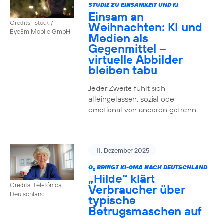
STUDIE ZU EINSAMKEIT UND KI
Einsam an
Credits: istock /
Weihnachten: KI und
EyeEm Mobile GmbH
Medien als
Gegenmittel –
virtuelle Abbilder
bleiben tabu
Jeder Zweite fühlt sich
alleingelassen, sozial oder
emotional von anderen getrennt
11. Dezember 2025
O
BRINGT KI-OMA NACH DEUTSCHLAND
2
„Hilde“ klärt
Credits: Telefónica
Verbraucher über
Deutschland
typische
Betrugsmaschen auf