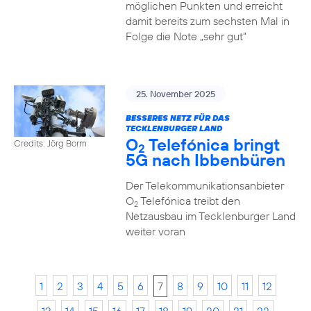
möglichen Punkten und erreicht
damit bereits zum sechsten Mal in
Folge die Note „sehr gut“
25. November 2025
BESSERES NETZ FÜR DAS
TECKLENBURGER LAND
O
Telefónica bringt
Credits: Jörg Borm
2
5G nach Ibbenbüren
Der Telekommunikationsanbieter
O
Telefónica treibt den
2
Netzausbau im Tecklenburger Land
weiter voran
1
2
3
4
5
6
7
8
9
10
11
12