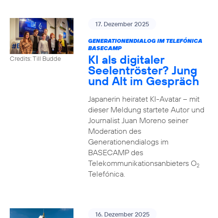
17. Dezember 2025
GENERATIONENDIALOG IM TELEFÓNICA
BASECAMP
KI als digitaler
Credits: Till Budde
Seelentröster? Jung
und Alt im Gespräch
Japanerin heiratet KI-Avatar – mit
dieser Meldung startete Autor und
Journalist Juan Moreno seiner
Moderation des
Generationendialogs im
BASECAMP des
Telekommunikationsanbieters O
2
Telefónica.
16. Dezember 2025