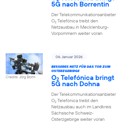
5G nach Borrentin
Der Telekommunikationsanbieter
O
Telefónica treibt den
2
Netzausbau in Mecklenburg-
Vorpommern weiter voran.
06. Januar 2026
BESSERES NETZ FÜR DAS TOR ZUM
OSTERZGEBIRGE
O
Telefónica bringt
Credits: Jörg Borm
2
5G nach Dohna
Der Telekommunikationsanbieter
O
Telefónica treibt den
2
Netzausbau auch im Landkreis
Sächsische Schweiz-
Osterzgebirge weiter voran