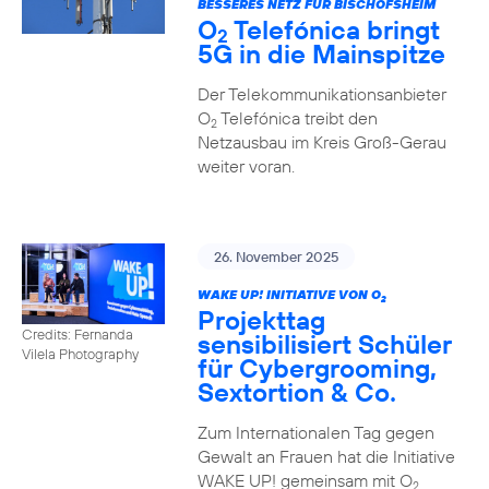
BESSERES NETZ FÜR BISCHOFSHEIM
O
Telefónica bringt
2
5G in die Mainspitze
Der Telekommunikationsanbieter
O
Telefónica treibt den
2
Netzausbau im Kreis Groß-Gerau
weiter voran.
26. November 2025
WAKE UP! INITIATIVE VON O
2
Projekttag
Credits: Fernanda
sensibilisiert Schüler
Vilela Photography
für Cybergrooming,
Sextortion & Co.
Zum Internationalen Tag gegen
Gewalt an Frauen hat die Initiative
WAKE UP! gemeinsam mit O
2