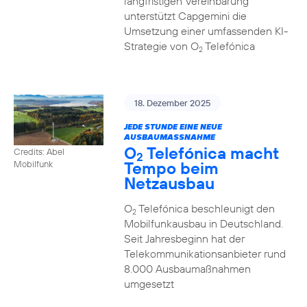
langfristigen Vereinbarung
unterstützt Capgemini die
Umsetzung einer umfassenden KI-
Strategie von O
Telefónica
2
18. Dezember 2025
JEDE STUNDE EINE NEUE
AUSBAUMASSNAHME
O
Telefónica macht
Credits: Abel
2
Tempo beim
Mobilfunk
Netzausbau
O
Telefónica beschleunigt den
2
Mobilfunkausbau in Deutschland.
Seit Jahresbeginn hat der
Telekommunikationsanbieter rund
8.000 Ausbaumaßnahmen
umgesetzt