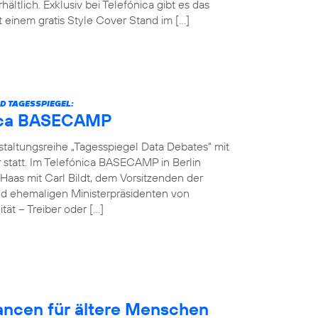
hältlich. Exklusiv bei Telefónica gibt es das
einem gratis Style Cover Stand im […]
D TAGESSPIEGEL:
ónica BASECAMP
nstaltungsreihe „Tagesspiegel Data Debates“ mit
r statt. Im Telefónica BASECAMP in Berlin
Haas mit Carl Bildt, dem Vorsitzenden der
d ehemaligen Ministerpräsidenten von
ät – Treiber oder […]
hancen für ältere Menschen