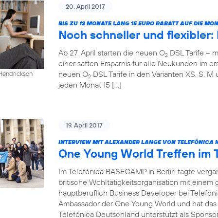
20. April 2017
BIS ZU 12 MONATE LANG 15 EURO RABATT AUF DIE M
Noch schneller und flexibler
Ab 27. April starten die neuen O
DSL Tarife – m
2
einer satten Ersparnis für alle Neukunden im ers
neuen O
DSL Tarife in den Varianten XS, S, M 
 Hendrickson
2
jeden Monat 15 […]
19. April 2017
INTERVIEW MIT ALEXANDER LANGE VON TELEFÓNICA 
One Young World Treffen im
Im Telefónica BASECAMP in Berlin tagte verg
britische Wohltätigkeitsorganisation mit einem
hauptberuflich Business Developer bei Telefóni
Ambassador der One Young World und hat das T
Telefónica Deutschland unterstützt als Sponsor 