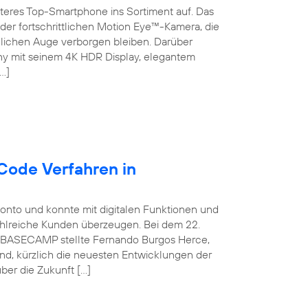
teres Top-Smartphone ins Sortiment auf. Das
der fortschrittlichen Motion Eye™-Kamera, die
chen Auge verborgen bleiben. Darüber
ny mit seinem 4K HDR Display, elegantem
…]
Code Verfahren in
konto und konnte mit digitalen Funktionen und
ahlreiche Kunden überzeugen. Bei dem 22.
ca BASECAMP stellte Fernando Burgos Herce,
and, kürzlich die neuesten Entwicklungen der
ber die Zukunft […]