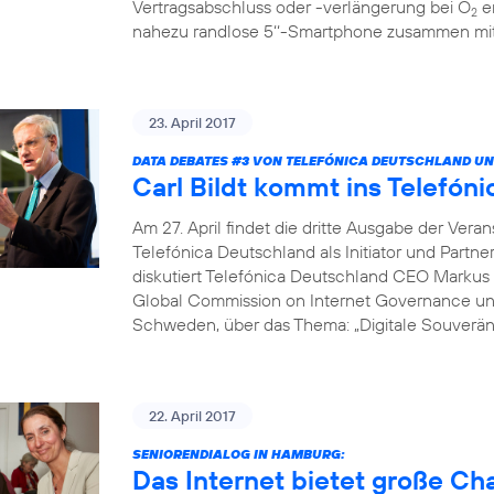
Vertragsabschluss oder -verlängerung bei O
er
2
nahezu randlose 5‘‘-Smartphone zusammen mit 
23. April 2017
DATA DEBATES
#3
VON TELEFÓNICA DEUTSCHLAND UN
Carl Bildt kommt ins Telef
Am 27. April findet die dritte Ausgabe der Vera
Telefónica Deutschland als Initiator und Partne
diskutiert Telefónica Deutschland CEO Markus 
Global Commission on Internet Governance un
Schweden, über das Thema: „Digitale Souveränit
22. April 2017
SENIORENDIALOG IN HAMBURG:
Das Internet bietet große C