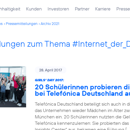
haltigkeit
Kunden
Investoren
Partner
Karriere
Presse
ws
Pressemitteilungen
Archiv 2021
ilungen zum Thema #Internet_der_
28. April 2017
GIRLS‘ DAY 2017:
20 Schülerinnen probieren di
bei Telefónica Deutschland a
Telefónica Deutschland beteiligt sich auch in 
das Unternehmen wieder Mädchen im Alter zwi
München ein. 20 Schülerinnen nutzten die Gele
Telefónica kennenzulernen: Sie probierten das
Insights Center“ aus, bekamen eine Führung […