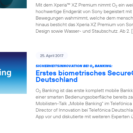
Mit dem Xperia™ XZ Premium nimmt O
ein wei
2
hochwertige Endgerät von Sony begeistert mit 
Bewegungen wahrnimmt, welche dem menschli
hinaus besticht das Xperia XZ Premium von So
Design sowie Wasser- und Staubschutz. Ab 2. [
25. April 2017
SICHERHEITSINNOVATION BEI O
BANKING:
2
Erstes biometrisches Secure
Deutschland
O
Banking ist das erste komplett mobile Bank
2
einer smarten Bedienungsoberfläche bereits z
Mobilisten-Talk „Mobile Banking“ im Telefóni
Director of Innovation bei Telefónica Deutschl
App vor und diskutierte mit weiteren Experten ü