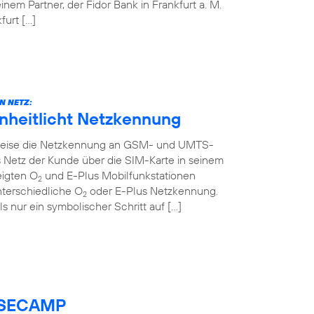
em Partner, der Fidor Bank in Frankfurt a. M.
urt […]
N NETZ:
inheitlicht Netzkennung
ttweise die Netzkennung an GSM- und UMTS-
 Netz der Kunde über die SIM-Karte in seinem
eigten O
und E-Plus Mobilfunkstationen
2
nterschiedliche O
oder E-Plus Netzkennung.
2
ls nur ein symbolischer Schritt auf […]
BASECAMP