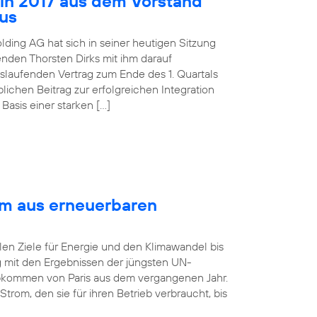
 in 2017 aus dem Vorstand
aus
lding AG hat sich in seiner heutigen Sitzung
nden Thorsten Dirks mit ihm darauf
slaufenden Vertrag zum Ende des 1. Quartals
ichen Beitrag zur erfolgreichen Integration
asis einer starken […]
om aus erneuerbaren
len Ziele für Energie und den Klimawandel bis
ng mit den Ergebnissen der jüngsten UN-
bkommen von Paris aus dem vergangenen Jahr.
rom, den sie für ihren Betrieb verbraucht, bis