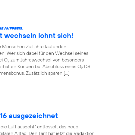
E AUFPREIS:
t wechseln lohnt sich!
 Menschen Zeit, ihre laufenden
en. Wer sich dabei für den Wechsel seines
ei O
zum Jahreswechsel von besonders
2
erhalten Kunden bei Abschluss eines O
DSL
2
ommensbonus. Zusätzlich sparen […]
016 ausgezeichnet
ie Luft ausgeht“ entfesselt das neue
talen Alltag. Den Tarif hat jetzt die Redaktion