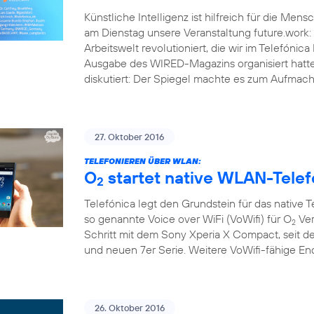
Künstliche Intelligenz ist hilfreich für die Men
am Dienstag unsere Veranstaltung future.work: 
Arbeitswelt revolutioniert, die wir im Telef
Ausgabe des WIRED-Magazins organisiert hatt
diskutiert: Der Spiegel machte es zum Aufmache
27. Oktober 2016
TELEFONIEREN ÜBER WLAN:
O
startet native WLAN-Telef
2
Telefónica legt den Grundstein für das native 
so genannte Voice over WiFi (VoWifi) für O
Ver
2
Schritt mit dem Sony Xperia X Compact, seit d
und neuen 7er Serie. Weitere VoWifi-fähige E
26. Oktober 2016