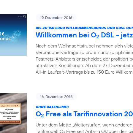
19. Dezember 2016
BIS ZU 150 EURO WILLKOMMENSBONUS UND VDSL OHN
Willkommen bei O
DSL - jetz
2
Nach dem Weihnachtstrubel nehmen sich viele
Verbraucherverträge zu prüfen und zu optimier
Festnetz-Anbieters entscheidet, der profitiert b
attraktiven Konditionen: Ab dem 27. Dezember 
All-in Laufzeit-Vertrags bis zu 150 Euro Willk
16. Dezember 2016
OHNE DATENLIMIT:
O
Free als Tarifinnovation 2
2
Unter dem Motto „Weitersurfen, wenn anderen d
Tarifmodell O
Free seit Anfang Oktober den digi
2