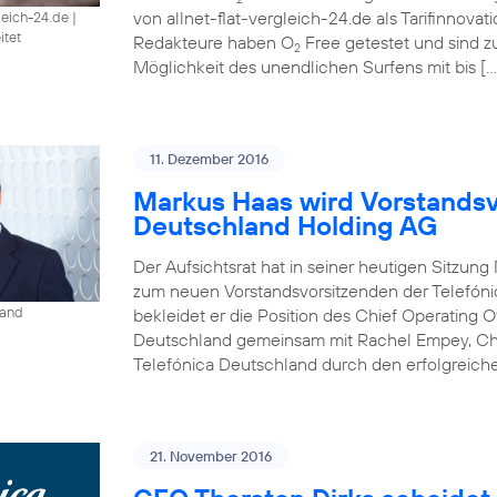
von allnet-flat-vergleich-24.de als Tarifinnova
gleich-24.de
|
itet
Redakteure haben O
Free getestet und sind 
2
Möglichkeit des unendlichen Surfens mit bis […
11. Dezember 2016
Markus Haas wird Vorstandsv
Deutschland Holding AG
Der Aufsichtsrat hat in seiner heutigen Sitzun
zum neuen Vorstandsvorsitzenden der Telefóni
land
bekleidet er die Position des Chief Operating O
Deutschland gemeinsam mit Rachel Empey, Chief
Telefónica Deutschland durch den erfolgreich
21. November 2016