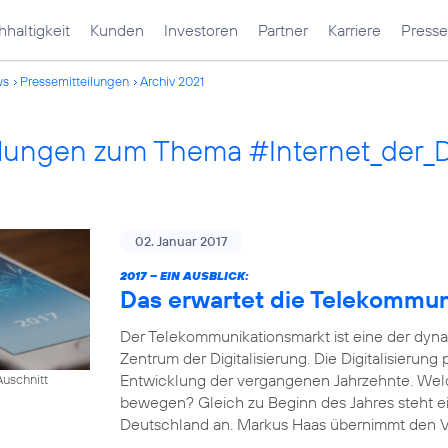
haltigkeit
Kunden
Investoren
Partner
Karriere
Presse
ws
Pressemitteilungen
Archiv 2021
ilungen zum Thema #Internet_der_
02. Januar 2017
2017 – EIN AUSBLICK:
Das erwartet die Telekommu
Der Telekommunikationsmarkt ist eine der dyn
Zentrum der Digitalisierung. Die Digitalisierung
Entwicklung der vergangenen Jahrzehnte. Wel
uschnitt
bewegen? Gleich zu Beginn des Jahres steht e
Deutschland an. Markus Haas übernimmt den Vor