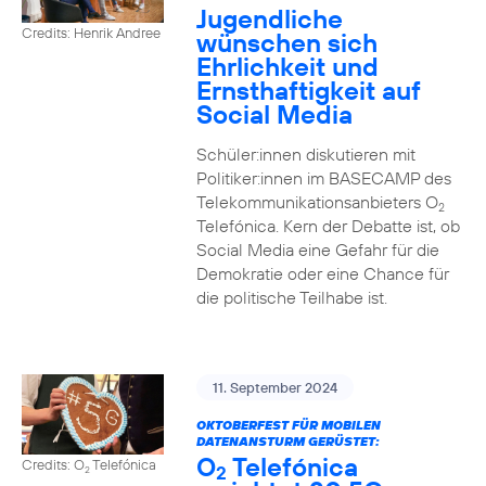
Jugendliche
Credits: Henrik Andree
wünschen sich
Ehrlichkeit und
Ernsthaftigkeit auf
Social Media
Schüler:innen diskutieren mit
Politiker:innen im BASECAMP des
Telekommunikationsanbieters O
2
Telefónica. Kern der Debatte ist, ob
Social Media eine Gefahr für die
Demokratie oder eine Chance für
die politische Teilhabe ist.
11. September 2024
OKTOBERFEST FÜR MOBILEN
DATENANSTURM GERÜSTET:
O
Telefónica
Credits: O
Telefónica
2
2