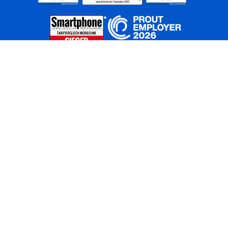
Home
Unternehmen
Netze
Nachhaltigkeit
Kunden
Investoren
Partner
Karriere
Presse
News
Privatkunden
Geschäftskunden
Worldwide
BASECAMP
AGB
Kontakt
ElektroG / BattG
Datenschutz