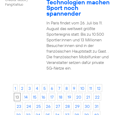
Technologien machen
FangXiaNuo
Sport noch
spannender
In Paris findet vom 26. Juli bis 11.
August das weltweit größte
Sportereignis statt. Bis zu 10.500
Sportler:innen und 13 Millionen
Besucher:innen sind in der
französischen Hauptstadt zu Gast. .
Die französischen Mobilfunker und
Veranstalter setzen dafür private
5G-Netze ein.
1
2
3
4
5
6
7
8
9
10
11
12
13
14
15
16
17
18
19
20
21
22
23
24
25
26
27
28
29
30
31