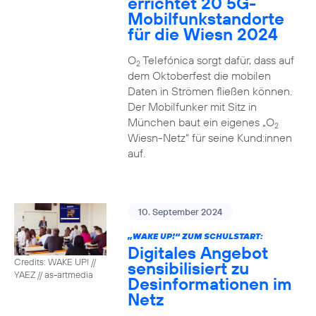
errichtet 20 5G-
Mobilfunkstandorte
für die Wiesn 2024
O
Telefónica sorgt dafür, dass auf
2
dem Oktoberfest die mobilen
Daten in Strömen fließen können.
Der Mobilfunker mit Sitz in
München baut ein eigenes „O
2
Wiesn-Netz“ für seine Kund:innen
auf.
10. September 2024
„WAKE UP!“ ZUM SCHULSTART:
Digitales Angebot
Credits: WAKE UP! //
sensibilisiert zu
YAEZ // as-artmedia
Desinformationen im
Netz