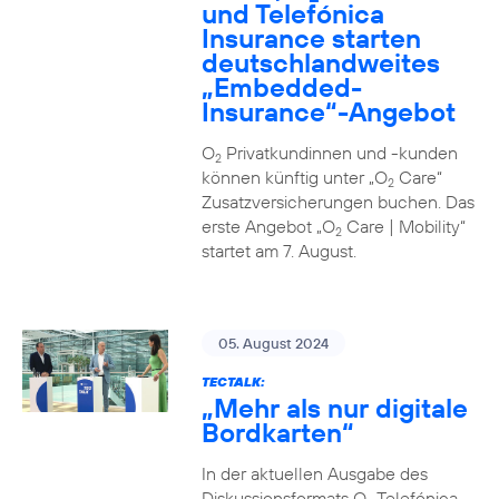
und Telefónica
Insurance starten
deutschlandweites
„Embedded-
Insurance“-Angebot
O
Privatkundinnen und -kunden
2
können künftig unter „O
Care“
2
Zusatzversicherungen buchen. Das
erste Angebot „O
Care | Mobility“
2
startet am 7. August.
05. August 2024
TECTALK:
„Mehr als nur digitale
Bordkarten“
In der aktuellen Ausgabe des
Diskussionsformats O
Telefónica