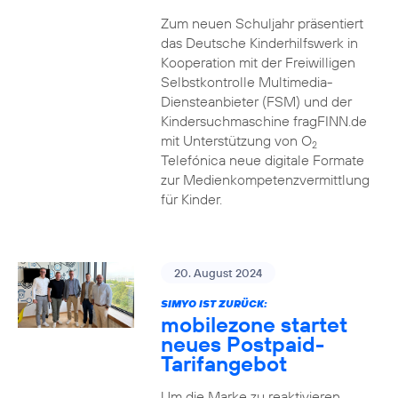
Zum neuen Schuljahr präsentiert
das Deutsche Kinderhilfswerk in
Kooperation mit der Freiwilligen
Selbstkontrolle Multimedia-
Diensteanbieter (FSM) und der
Kindersuchmaschine fragFINN.de
mit Unterstützung von O
2
Telefónica neue digitale Formate
zur Medienkompetenzvermittlung
für Kinder.
20. August 2024
SIMYO IST ZURÜCK:
mobilezone startet
neues Postpaid-
Tarifangebot
Um die Marke zu reaktivieren,