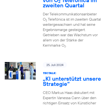
von O
Telefónica im
2
zweiten Quartal
Der Telekommunikationsanbieter
O
Telefónica ist im zweiten Quartal
2
weitergewachsen und hat seine
Ergebnismarge gesteigert.
Getrieben war das Wachstum vor
allem von der Stärke der
Kernmarke O
.
2
25. Juli 2024
TECTALK:
„KI unterstützt unsere
Strategie“
CEO Markus Haas diskutiert mit
Expertin Vanessa Cann über den
richtigen Einsatz von Künstlicher