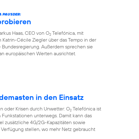
A PAUSDER:
probieren
Markus Haas, CEO von O
Telefónica, mit
2
 Katrin-Cécile Ziegler über das Tempo in der
die Bundesregierung. Außerdem sprechen sie
an europäischen Werten ausrichtet.
demasten in den Einsatz
n oder Krisen durch Unwetter: O
Telefónica ist
2
n Funkstationen unterwegs. Damit kann das
bel zusätzliche 4G/2G-Kapazitäten sowie
r Verfügung stellen, wo mehr Netz gebraucht