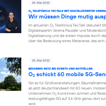
25. Mai 2022
O
TELEFÓNICA TECTALK MIT DIGITALEXPERTIN VEREN
2
Wir müssen Dinge mutig aus
Im aktuellen O
Telefónica TecTalk diskutiert 
2
Digitalexpertin Verena Pausder und Moderatorin
Digitalisierung und die ersten Impulse durch 
über die Bedeutung eines Metaverse, das sich 
25. Mai 2022
BESSERES NETZ BEI EVENTS UND NOTFÄLLEN:
O
schickt 60 mobile 5G-Sen
2
Sei es für Großveranstaltungen, Baumaßnahme
ab jetzt deutschlandweit mit 60 neuen, mobile
Unternehmen O
Kund:innen schnell und flexi
2
leistungsfähiges 5G auf 3,6 GHz genau dort zu
wird.