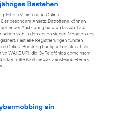
njähriges Bestehen
g-Hilfe e.V. eine neue Online-
. Der besondere Ansatz: Betroffene können
prechender Ausbildung beraten lassen. Laut
n haben sich in den ersten sieben Monaten des
triert. Fast alle Registrierungen führten
ie Online-Beratung häufiger kontaktiert als
iative WAKE UP!, die O
Telefónica gemeinsam
2
lbstkontrolle Multimedia-Diensteanbieter e.V.
at.
Cybermobbing ein