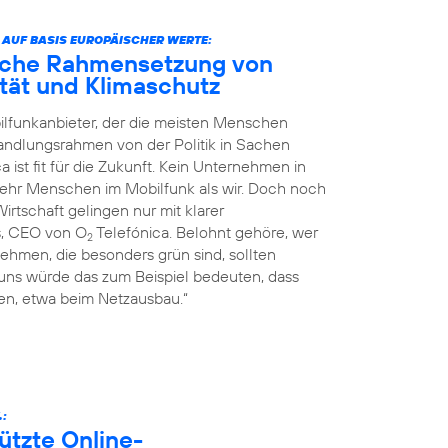
 AUF BASIS EUROPÄISCHER WERTE:
liche Rahmensetzung von
nität und Klimaschutz
ilfunkanbieter, der die meisten Menschen
Handlungsrahmen von der Politik in Sachen
a ist fit für die Zukunft. Kein Unternehmen in
mehr Menschen im Mobilfunk als wir. Doch noch
rtschaft gelingen nur mit klarer
s, CEO von O
Telefónica. Belohnt gehöre, wer
2
ehmen, die besonders grün sind, sollten
 uns würde das zum Beispiel bedeuten, dass
n, etwa beim Netzausbau.“
.:
ützte Online-