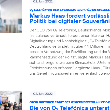
02. Juni 2022
O
TELEFÓNICA CEO ENGAGIERT SICH FÜR METAVERSE
2
Markus Haas fordert verläss
Politik bei digitaler Souverä
Der CEO von O
Telefónica, Deutschlands Mob
2
hierzulande verbindet, fordert einen klareren 
Digitalisierung und Nachhaltigkeit. „O
Telefónic
2
Deutschland verbindet mit über 44 Millionen 
bessere Vernetzung der Bevölkerung und der Wi
Rahmensetzung der Politik“, sagte Markus Haa
sich anstrenge, etwa beim Klimaschutz. „Untern
Erleichterungen erfahren“, ergänzte Haas. „Für
uns Genehmigungsverfahren vereinfacht werde
02. Juni 2022
ERFOLGREICHER START DES CYBERMOBBING-HILFE E.V
Die von O
Telefónica unterst
2