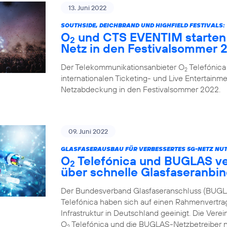
13. Juni 2022
SOUTHSIDE, DEICHBRAND UND HIGHFIELD FESTIVALS:
O
und CTS EVENTIM starten 
2
Netz in den Festivalsommer 
Der Telekommunikationsanbieter O
Telefónica
2
internationalen Ticketing- und Live Entertainme
Netzabdeckung in den Festivalsommer 2022.
09. Juni 2022
GLASFASERAUSBAU FÜR VERBESSERTES 5G-NETZ NUT
O
Telefónica und BUGLAS v
2
über schnelle Glasfaseranbi
Der Bundesverband Glasfaseranschluss (BUGL
Telefónica haben sich auf einen Rahmenvertra
Infrastruktur in Deutschland geeinigt. Die Vere
O
Telefónica und die BUGLAS-Netzbetreiber n
2