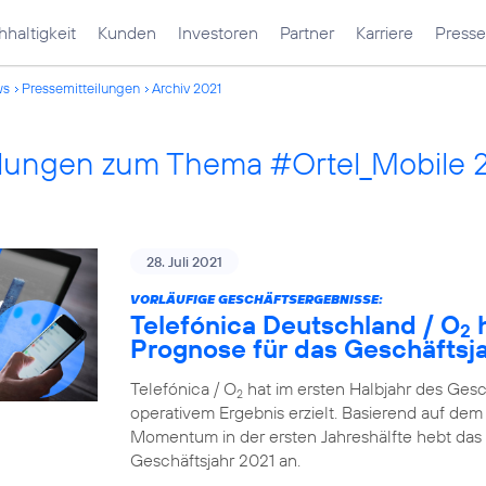
haltigkeit
Kunden
Investoren
Partner
Karriere
Presse
ws
Pressemitteilungen
Archiv 2021
ilungen zum Thema #Ortel_Mobile 
28. Juli 2021
VORLÄUFIGE GESCHÄFTSERGEBNISSE:
Telefónica Deutschland / O
h
2
Prognose für das Geschäftsj
Telefónica / O
hat im ersten Halbjahr des Ges
2
operativem Ergebnis erzielt. Basierend auf dem 
Momentum in der ersten Jahreshälfte hebt das
Geschäftsjahr 2021 an.