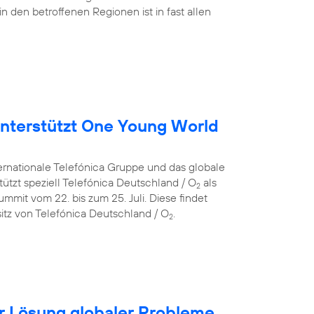
in den betroffenen Regionen ist in fast allen
nterstützt One Young World
ternationale Telefónica Gruppe und das globale
ützt speziell Telefónica Deutschland / O
als
2
mit vom 22. bis zum 25. Juli. Diese findet
itz von Telefónica Deutschland / O
.
2
für Lösung globaler Probleme