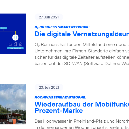
27. Juli 2021
O
BUSINESS SMART NETWORK:
2
Die digitale Vernetzungslösu
O
Business hat für den Mittelstand eine neue d
2
Unternehmen ihre Firmen-Standorte einfach ve
sicher für das digitale Zeitalter aufstellen kön
basiert auf der SD-WAN (Software Defined Wi
23. Juli 2021
HOCHWASSERKATASTROPHE:
Wiederaufbau der Mobilfunkv
Prozent-Marke
Das Hochwasser in Rheinland-Pfalz und Nordr
in der vergangenen Woche zunächst vielerorts l