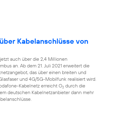
 über Kabelanschlüsse von
etzt auch über die 2,4 Millionen
bus an. Ab dem 21. Juli 2021 erweitert die
estnetzangebot, das über einen breiten und
Glasfaser und 4G/5G-Mobilfunk realisiert wird.
Vodafone-Kabelnetz erreicht O
durch die
2
ßtem deutschen Kabelnetzanbieter dann mehr
abelanschlüsse.