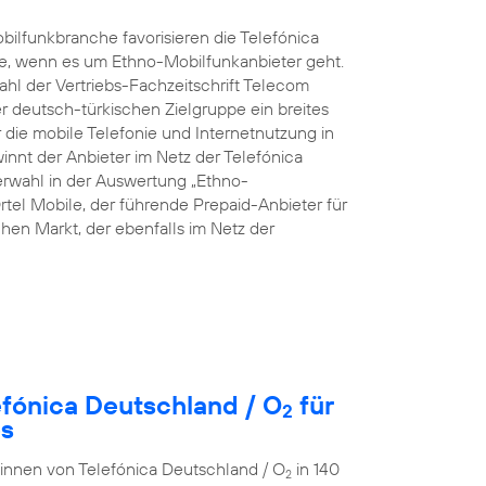
ilfunkbranche favorisieren die Telefónica
e, wenn es um Ethno-Mobilfunkanbieter geht.
hl der Vertriebs-Fachzeitschrift Telecom
rer deutsch-türkischen Zielgruppe ein breites
die mobile Telefonie und Internetnutzung in
innt der Anbieter im Netz der Telefónica
rwahl in der Auswertung „Ethno-
rtel Mobile, der führende Prepaid-Anbieter für
en Markt, der ebenfalls im Netz der
efónica Deutschland / O
für
2
es
r:innen von Telefónica Deutschland / O
in 140
2