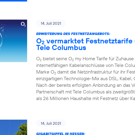
14. Juli 2021
ERWEITERUNG DES FESTNETZANGEBOTS:
O
vermarktet Festnetztarife
2
Tele Columbus
O
bietet seine O
my Home Tarife für Zuhause j
2
2
internetfähigen Kabelanschlüsse von Tele Colum
Marke O
damit die Netzinfrastruktur für ihr F
2
einzigartigen Technologie-Mix aus DSL, Kabel, 
Nach der bereits erfolgten Anbindung an das 
Partnerschaft mit Tele Columbus als zweitgrö
als 26 Millionen Haushalte mit Festnetz über K
14. Juli 2021
GIGABITGIPFEL IN HESSEN: