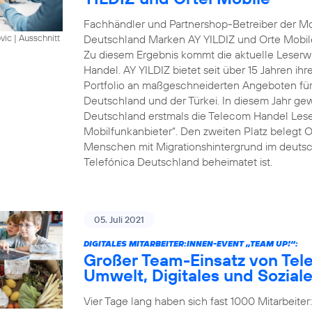
Fachhändler und Partnershop-Betreiber der Mob
Deutschland Marken AY YILDIZ und Orte Mobil
vic
|
Ausschnitt
Zu diesem Ergebnis kommt die aktuelle Leserwa
Handel. AY YILDIZ bietet seit über 15 Jahren ih
Portfolio an maßgeschneiderten Angeboten für 
Deutschland und der Türkei. In diesem Jahr gew
Deutschland erstmals die Telecom Handel Lese
Mobilfunkanbieter“. Den zweiten Platz belegt O
Menschen mit Migrationshintergrund im deutsch
Telefónica Deutschland beheimatet ist.
05. Juli 2021
DIGITALES MITARBEITER:INNEN-EVENT „TEAM UP!“:
Großer Team-Einsatz von Tel
Umwelt, Digitales und Sozial
Vier Tage lang haben sich fast 1000 Mitarbeite