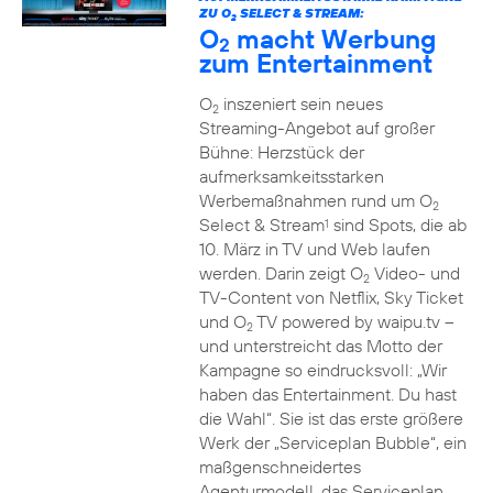
ZU O
SELECT & STREAM:
2
O
macht Werbung
2
zum Entertainment
O
inszeniert sein neues
2
Streaming-Angebot auf großer
Bühne: Herzstück der
aufmerksamkeitsstarken
Werbemaßnahmen rund um O
2
Select & Stream
sind Spots, die ab
1
10. März in TV und Web laufen
werden. Darin zeigt O
Video- und
2
TV-Content von Netflix, Sky Ticket
und O
TV powered by waipu.tv –
2
und unterstreicht das Motto der
Kampagne so eindrucksvoll: „Wir
haben das Entertainment. Du hast
die Wahl“. Sie ist das erste größere
Werk der „Serviceplan Bubble“, ein
maßgenschneidertes
Agenturmodell, das Serviceplan