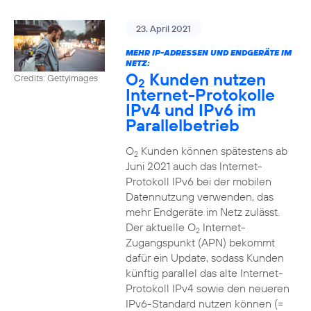
23. April 2021
MEHR IP-ADRESSEN UND ENDGERÄTE IM
NETZ:
O
Kunden nutzen
Credits: Gettyimages
2
Internet-Protokolle
IPv4 und IPv6 im
Parallelbetrieb
O
Kunden können spätestens ab
2
Juni 2021 auch das Internet-
Protokoll IPv6 bei der mobilen
Datennutzung verwenden, das
mehr Endgeräte im Netz zulässt.
Der aktuelle O
Internet-
2
Zugangspunkt (APN) bekommt
dafür ein Update, sodass Kunden
künftig parallel das alte Internet-
Protokoll IPv4 sowie den neueren
IPv6-Standard nutzen können (=