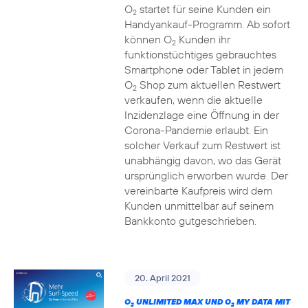
O
startet für seine Kunden ein
2
Handyankauf-Programm. Ab sofort
können O
Kunden ihr
2
funktionstüchtiges gebrauchtes
Smartphone oder Tablet in jedem
O
Shop zum aktuellen Restwert
2
verkaufen, wenn die aktuelle
Inzidenzlage eine Öffnung in der
Corona-Pandemie erlaubt. Ein
solcher Verkauf zum Restwert ist
unabhängig davon, wo das Gerät
ursprünglich erworben wurde. Der
vereinbarte Kaufpreis wird dem
Kunden unmittelbar auf seinem
Bankkonto gutgeschrieben.
20. April 2021
O
UNLIMITED MAX UND O
MY DATA MIT
2
2