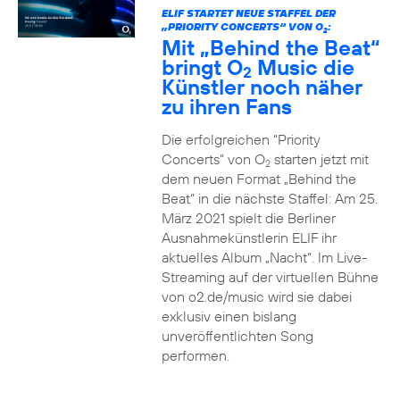
ELIF STARTET NEUE STAFFEL DER
„PRIORITY CONCERTS“ VON O
:
2
Mit „Behind the Beat“
bringt O
Music die
2
Künstler noch näher
zu ihren Fans
Die erfolgreichen “Priority
Concerts” von O
starten jetzt mit
2
dem neuen Format „Behind the
Beat“ in die nächste Staffel: Am 25.
März 2021 spielt die Berliner
Ausnahmekünstlerin ELIF ihr
aktuelles Album „Nacht“. Im Live-
Streaming auf der virtuellen Bühne
von o2.de/music wird sie dabei
exklusiv einen bislang
unveröffentlichten Song
performen.