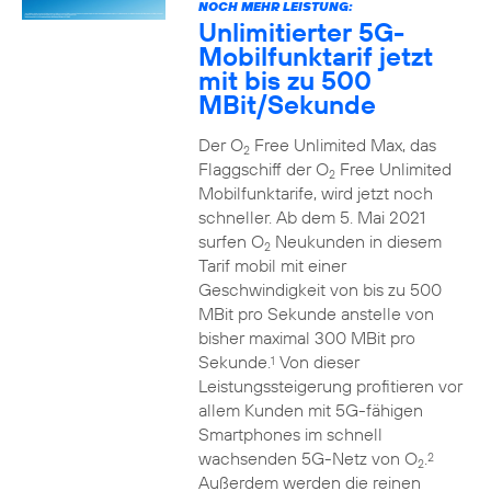
NOCH MEHR LEISTUNG:
Unlimitierter 5G-
Mobilfunktarif jetzt
mit bis zu 500
MBit/Sekunde
Der O
Free Unlimited Max, das
2
Flaggschiff der O
Free Unlimited
2
Mobilfunktarife, wird jetzt noch
schneller. Ab dem 5. Mai 2021
surfen O
Neukunden in diesem
2
Tarif mobil mit einer
Geschwindigkeit von bis zu 500
MBit pro Sekunde anstelle von
bisher maximal 300 MBit pro
Sekunde.
Von dieser
1
Leistungssteigerung profitieren vor
allem Kunden mit 5G-fähigen
Smartphones im schnell
wachsenden 5G-Netz von O
.
2
2
Außerdem werden die reinen