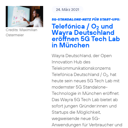
24. März 2021
5G-STANDALONE-NETZ FÜR START-UPS:
Telefónica / O
und
2
Credits: Maximilian
Wayra Deutschland
Ostermeier
eröffnen 5G Tech Lab
in München
Wayra Deutschland, der Open
Innovation Hub des
Telekommunikationskonzerns
Telefónica Deutschland / O
, hat
2
heute sein neues 5G Tech Lab mit
modernster 5G Standalone-
Technologie in München eröffnet.
Das Wayra 5G Tech Lab bietet ab
sofort jungen Gründer:innen und
Startups die Möglichkeit,
wegweisende neue 5G-
Anwendungen für Verbraucher und