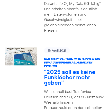
Datentarife O
My Data 5G-fähig
2
2
und erhalten ebenfalls deutlich
mehr Datenvolumen und
Geschwindigkeit – bei
gleichbleibenden monatlichen
Preisen.
19. April 2021
CEO MARKUS HAAS IM INTERVIEW MIT
DER AUGSBURGER ALLGEMEINEN
ZEITUNG:
"2025 soll es keine
Funklöcher mehr
geben"
Wie schnell baut Telefónica
Deutschland / O
das 5G Netz aus?
2
Weshalb hindern
Frequenzauktionen den schnellen