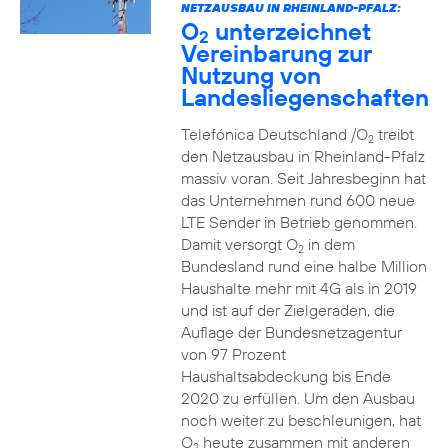
NETZAUSBAU IN RHEINLAND-PFALZ:
O
unterzeichnet
2
Vereinbarung zur
Nutzung von
Landesliegenschaften
Telefónica Deutschland /O
treibt
2
den Netzausbau in Rheinland-Pfalz
massiv voran. Seit Jahresbeginn hat
das Unternehmen rund 600 neue
LTE Sender in Betrieb genommen.
Damit versorgt O
in dem
2
Bundesland rund eine halbe Million
Haushalte mehr mit 4G als in 2019
und ist auf der Zielgeraden, die
Auflage der Bundesnetzagentur
von 97 Prozent
Haushaltsabdeckung bis Ende
2020 zu erfüllen. Um den Ausbau
noch weiter zu beschleunigen, hat
O
heute zusammen mit anderen
2