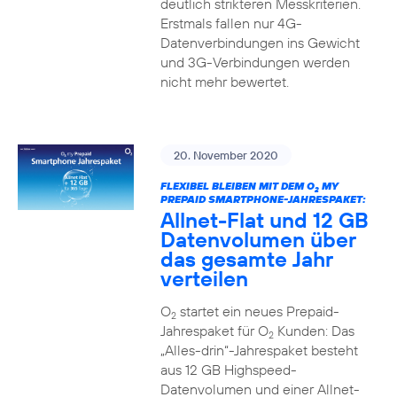
deutlich strikteren Messkriterien.
Erstmals fallen nur 4G-
Datenverbindungen ins Gewicht
und 3G-Verbindungen werden
nicht mehr bewertet.
20. November 2020
FLEXIBEL BLEIBEN MIT DEM O
MY
2
PREPAID SMARTPHONE-JAHRESPAKET:
Allnet-Flat und 12 GB
Datenvolumen über
das gesamte Jahr
verteilen
O
startet ein neues Prepaid-
2
Jahrespaket für O
Kunden: Das
2
„Alles-drin“-Jahrespaket besteht
aus 12 GB Highspeed-
Datenvolumen und einer Allnet-