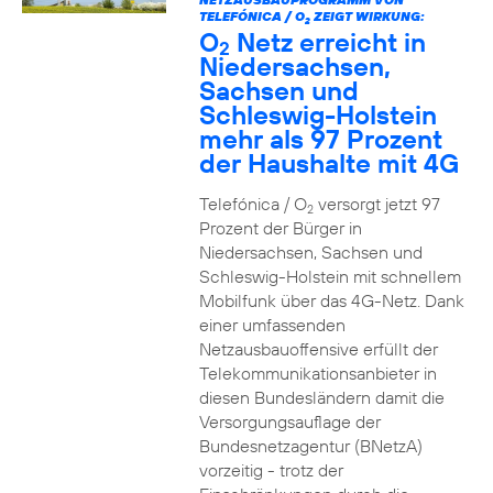
TELEFÓNICA / O
ZEIGT WIRKUNG:
2
O
Netz erreicht in
2
Niedersachsen,
Sachsen und
Schleswig-Holstein
mehr als 97 Prozent
der Haushalte mit 4G
Telefónica / O
versorgt jetzt 97
2
Prozent der Bürger in
Niedersachsen, Sachsen und
Schleswig-Holstein mit schnellem
Mobilfunk über das 4G-Netz. Dank
einer umfassenden
Netzausbauoffensive erfüllt der
Telekommunikationsanbieter in
diesen Bundesländern damit die
Versorgungsauflage der
Bundesnetzagentur (BNetzA)
vorzeitig - trotz der