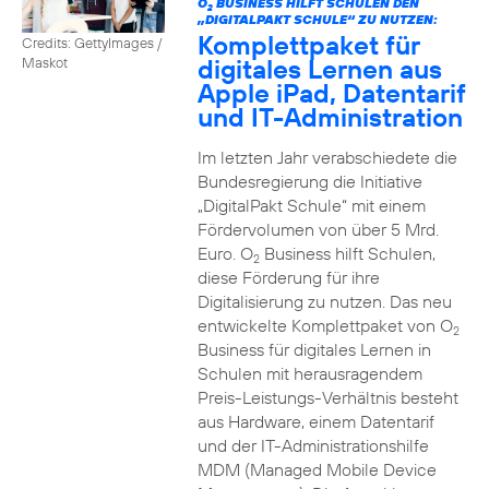
O
BUSINESS HILFT SCHULEN DEN
2
„DIGITALPAKT SCHULE“ ZU NUTZEN:
Komplettpaket für
Credits: GettyImages /
digitales Lernen aus
Maskot
Apple iPad, Datentarif
und IT-Administration
Im letzten Jahr verabschiedete die
Bundesregierung die Initiative
„DigitalPakt Schule“ mit einem
Fördervolumen von über 5 Mrd.
Euro. O
Business hilft Schulen,
2
diese Förderung für ihre
Digitalisierung zu nutzen. Das neu
entwickelte Komplettpaket von O
2
Business für digitales Lernen in
Schulen mit herausragendem
Preis-Leistungs-Verhältnis besteht
aus Hardware, einem Datentarif
und der IT-Administrationshilfe
MDM (Managed Mobile Device