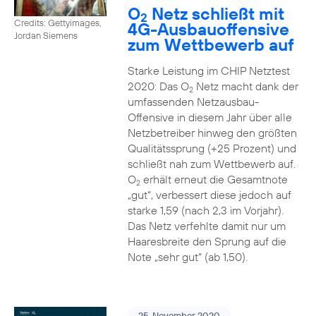
O
Netz schließt mit
2
Credits: Gettyimages,
4G-Ausbauoffensive
Jordan Siemens
zum Wettbewerb auf
Starke Leistung im CHIP Netztest
2020: Das O
Netz macht dank der
2
umfassenden Netzausbau-
Offensive in diesem Jahr über alle
Netzbetreiber hinweg den größten
Qualitätssprung (+25 Prozent) und
schließt nah zum Wettbewerb auf.
O
erhält erneut die Gesamtnote
2
„gut“, verbessert diese jedoch auf
starke 1,59 (nach 2,3 im Vorjahr).
Das Netz verfehlte damit nur um
Haaresbreite den Sprung auf die
Note „sehr gut“ (ab 1,50).
25. November 2020