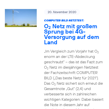
20. November 2020
COMPUTER BILD NETZTEST:
O
Netz mit großem
2
Sprung bei 4G-
Versorgung auf dem
Land
„Im Vergleich zum Vorjahr hat O
2
enorm an der LTE-Abdeckung
geschraubt“ – das ist das Fazit zum
O
Netz im diesjährigen Netztest
2
der Fachzeitschrift COMPUTER
BILD („Das beste Netz für 2021“).
Das O
Netz sichert sich erneut die
2
Gesamtnote „Gut“ (2,4) und
verbesserte sich in zahlreichen
wichtigen Kategorien. Dabei basiert
die Note in diesem Jahr auf