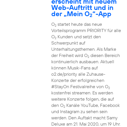
erscheint mit neuem
Web-Auftritt und in
der „Mein O
“-App
2
O
startet heute das neue
2
Vorteilsprogramm PRIORITY für alle
O
Kunden und setzt den
2
Schwerpunkt auf
Unterhaltungsthemen. Als Marke
der Freiheit wird O
diesen Bereich
2
kontinuierlich ausbauen. Aktuell
können Musik-Fans auf
o2.de/priority alle Zuhause-
Konzerte der erfolgreichen
#StayOn Festivalreihe von O
2
kostenfrei streamen. Es werden
weitere Konzerte folgen, die auf
den O
Kanäle YouTube, Facebook
2
und Instagram zu sehen sein
werden. Den Auftakt macht Samy
Deluxe am 21. Mai 2020, um 19 Uhr.