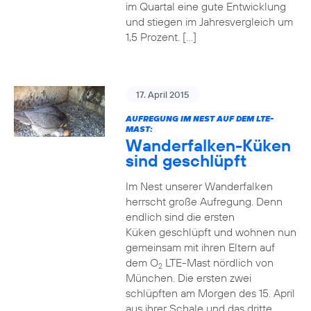
im Quartal eine gute Entwicklung
und stiegen im Jahresvergleich um
1,5 Prozent. […]
17. April 2015
AUFREGUNG IM NEST AUF DEM LTE-
MAST:
Wanderfalken-Küken
sind geschlüpft
Im Nest unserer Wanderfalken
herrscht große Aufregung. Denn
endlich sind die ersten
Küken geschlüpft und wohnen nun
gemeinsam mit ihren Eltern auf
dem O
LTE-Mast nördlich von
2
München. Die ersten zwei
schlüpften am Morgen des 15. April
aus ihrer Schale und das dritte