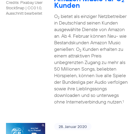
2
Credits: Pixabay User
Kunden
StockSnap
|
CC0 1.0,
Ausschnitt bearbeitet
O
bietet als einziger Netzbetreiber
2
in Deutschland seinen Kunden
ausgewählte Dienste von Amazon
an. Ab 4. Februar können Neu- wie
Bestandskunden Amazon Music
genießen: O
Kunden erhalten zu
2
einem attraktiven Preis
unbegrenzten Zugang zu mehr als
50 Millionen Songs, beliebten
Hörspielen, können live alle Spiele
der Bundesliga per Audio verfolgen
sowie ihre Lieblingssongs
downloaden und so unterwegs
ohne Internetverbindung nutzen.
1
28. Januar 2020