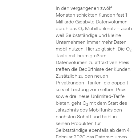
In den vergangenen zwölf
Monaten schickten Kunden fast 1
Milliarde Gigabyte Datenvolumen
durch das O
Mobilfunknetz – auch
2
weil Selbstständige und kleine
Unternehmen immer mehr Daten
mobil nutzen. Hier zeigt sich: Die O
2
Tarife mit ihrem großem
Datenvolumen zu attraktiven Preis
treffen die Bedürfnisse der Kunden.
Zusätzlich zu den neuen
Privatkunden- Tarifen, die doppelt
so viel Leistung zum selben Preis
sowie drei neue Unlimited-Tarife
bieten, geht O
mit dem Start des
2
Jahrzehnts des Mobilfunks den
nächsten Schritt und hebt in
seinen Produkten für
Selbstständige ebenfalls ab dem 4.
Februar 2020 das Datenvolumen