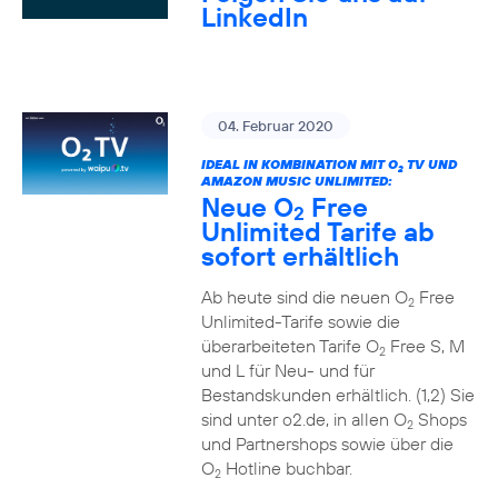
LinkedIn
04. Februar 2020
IDEAL IN KOMBINATION MIT O
TV UND
2
AMAZON MUSIC UNLIMITED:
Neue O
Free
2
Unlimited Tarife ab
sofort erhältlich
Ab heute sind die neuen O
Free
2
Unlimited-Tarife sowie die
überarbeiteten Tarife O
Free S, M
2
und L für Neu- und für
Bestandskunden erhältlich. (1,2) Sie
sind unter o2.de, in allen O
Shops
2
und Partnershops sowie über die
O
Hotline buchbar.
2