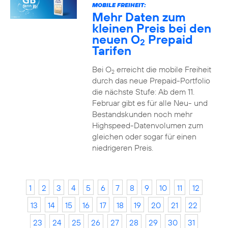
MOBILE FREIHEIT:
Mehr Daten zum
kleinen Preis bei den
neuen O
Prepaid
2
Tarifen
Bei O
erreicht die mobile Freiheit
2
durch das neue Prepaid-Portfolio
die nächste Stufe: Ab dem 11.
Februar gibt es für alle Neu- und
Bestandskunden noch mehr
Highspeed-Datenvolumen zum
gleichen oder sogar für einen
niedrigeren Preis.
1
2
3
4
5
6
7
8
9
10
11
12
13
14
15
16
17
18
19
20
21
22
23
24
25
26
27
28
29
30
31