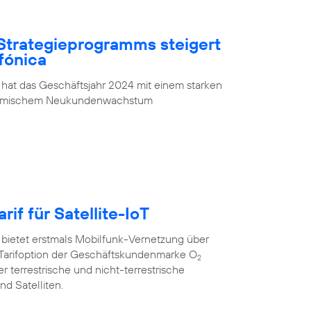
Strategieprogramms steigert
fónica
 hat das Geschäftsjahr 2024 mit einem starken
ynamischem Neukundenwachstum
rif für Satellite-IoT
 bietet erstmals Mobilfunk-Vernetzung über
oT”-Tarifoption der Geschäftskundenmarke O
2
r terrestrische und nicht-terrestrische
d Satelliten.