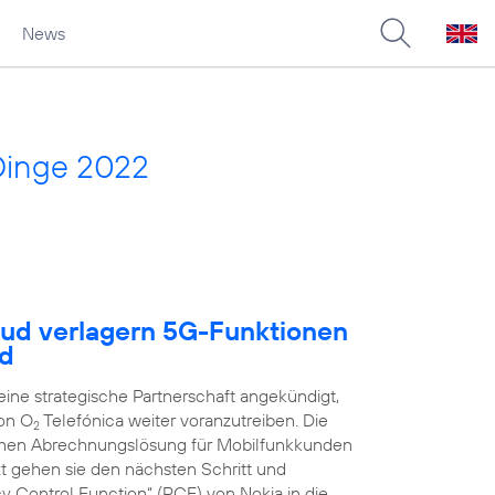
News
Dinge 2022
oud verlagern 5G-Funktionen
ud
ne strategische Partnerschaft angekündigt,
on O
Telefónica weiter voranzutreiben. Die
2
schen Abrechnungslösung für Mobilfunkkunden
zt gehen sie den nächsten Schritt und
y Control Function“ (PCF) von Nokia in die