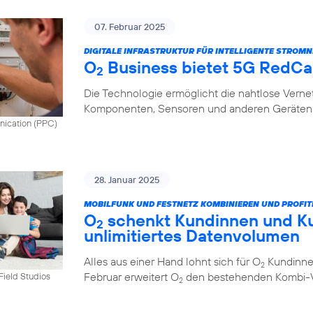
07. Februar 2025
DIGITALE INFRASTRUKTUR FÜR INTELLIGENTE STROMN
O
Business bietet 5G RedCap
2
Die Technologie ermöglicht die nahtlose Vern
Komponenten, Sensoren und anderen Geräten 
nication (PPC)
28. Januar 2025
MOBILFUNK UND FESTNETZ KOMBINIEREN UND PROFIT
O
schenkt Kundinnen und K
2
unlimitiertes Datenvolumen
Alles aus einer Hand lohnt sich für O
Kundinnen
2
Februar erweitert O
den bestehenden Kombi-Vo
tField Studios
2