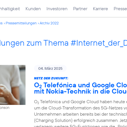
haltigkeit
Kunden
Investoren
Partner
Karriere
Presse
ws
Pressemitteilungen
Archiv 2022
ilungen zum Thema #Internet_der_
04. März 2025
NETZ DER ZUKUNFT:
O
Telefónica und Google Cl
2
mit Nokia-Technik in die Clo
O
Telefónica und Google Cloud haben heute ei
2
um die Cloud-Transformation des 5G-Netzes v
Donson
Unternehmen arbeiten bereits bei der techni
(Charging Solution) erfolgreich zusammen. Jet
verlagern weitere 5G-Funktionen wie die „Polic