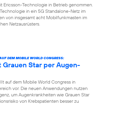
it Ericsson-Technologie in Betrieb genommen.
n-Technologie in ein 5G Standalone-Netz im
rsten von insgesamt acht Mobilfunkmasten im
hen Netzausrüsters.
 AUF DEM MOBILE WORLD CONGRESS:
nt Grauen Star per Augen-
llt auf dem Mobile World Congress in
bereich vor. Die neuen Anwendungen nutzen
igenz, um Augenkrankheiten wie Grauen Star
tionsrisiko von Krebspatienten besser zu