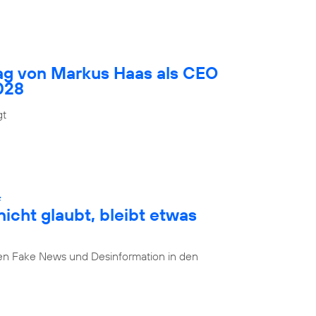
rag von Markus Haas als CEO
028
gt
:
cht glaubt, bleibt etwas
n Fake News und Desinformation in den