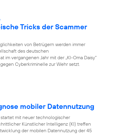
:
pische Tricks der Scammer
öglichkeiten von Betrügern werden immer
ellschaft des deutschen
hat im vergangenen Jahr mit der „KI-Oma Daisy“
ch gegen Cyberkriminelle zur Wehr setzt.
ognose mobiler Datennutzung
startet mit neuer technologischer
ittlicher Künstlicher Intelligenz (KI) treffen
Entwicklung der mobilen Datennutzung der 45