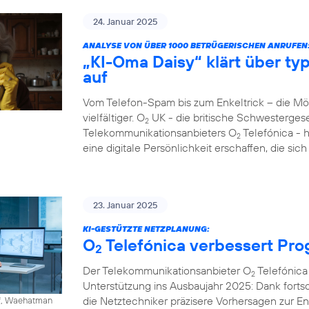
24. Januar 2025
ANALYSE VON ÜBER 1000 BETRÜGERISCHEN ANRUFEN
„KI-Oma Daisy“ klärt über ty
auf
Vom Telefon-Spam bis zum Enkeltrick – die M
vielfältiger. O
UK - die britische Schwesterges
2
Telekommunikationsanbieters O
Telefónica - 
2
eine digitale Persönlichkeit erschaffen, die si
23. Januar 2025
KI-GESTÜTZTE NETZPLANUNG:
O
Telefónica verbessert Pr
2
Der Telekommunikationsanbieter O
Telefónica 
2
Unterstützung ins Ausbaujahr 2025: Dank fortschr
die Netztechniker präzisere Vorhersagen zur 
ff, Waehatman