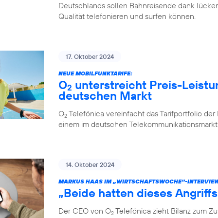
Deutschlands sollen Bahnreisende dank lücken
Qualität telefonieren und surfen können.
17. Oktober 2024
NEUE MOBILFUNKTARIFE:
O
unterstreicht Preis-Leistu
2
deutschen Markt
O
Telefónica vereinfacht das Tarifportfolio de
2
einem im deutschen Telekommunikationsmarkt e
14. Oktober 2024
MARKUS HAAS IM „WIRTSCHAFTSWOCHE“-INTERVIE
„Beide hatten dieses Angriff
Der CEO von O
Telefónica zieht Bilanz zum 
2