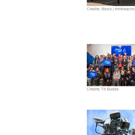
Credits: iStock | thinkreacti
Credits: Till Budde