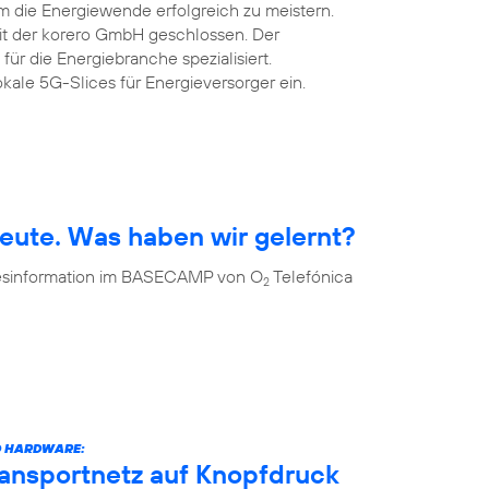
m die Energiewende erfolgreich zu meistern.
mit der korero GmbH geschlossen. Der
 für die Energiebranche spezialisiert.
okale 5G-Slices für Energieversorger ein.
eute. Was haben wir gelernt?
 Desinformation im BASECAMP von O
Telefónica
2
D HARDWARE:
ransportnetz auf Knopfdruck