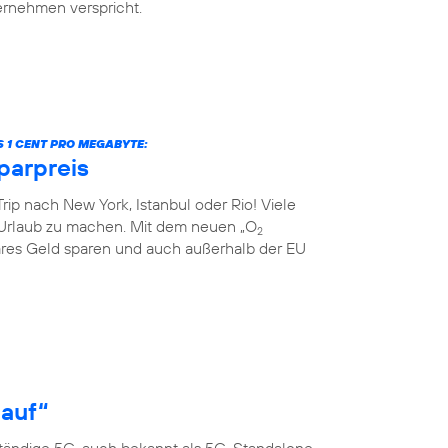
ternehmen verspricht.
S 1 CENT PRO MEGABYTE:
parpreis
rip nach New York, Istanbul oder Rio! Viele
Urlaub zu machen. Mit dem neuen „O
2
res Geld sparen und auch außerhalb der EU
 auf“
ständige 5G, auch bekannt als 5G-Standalone