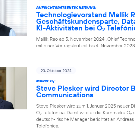
AUFSICHTSRATSENTSCHEIDUNG:
Technologievorstand Mallik R
Geschäftskundensparte, Data
KI-Aktivitäten bei O
Telefóni
2
Mallik Rao ab 5. November 2024 „Chief Technol
mit einer Vertragslaufzeit bis 4. November 2028
23. Oktober 2024
MARKE O
:
2
Steve Plesker wird Director 
Communications
Steve Plesker wird zum 1. Januar 2025 neuer 
O
Telefonica. Damit wird er die Kernmarke O
u
2
2
deutsch-irische Manager berichtet an Andrea
Telefonica.