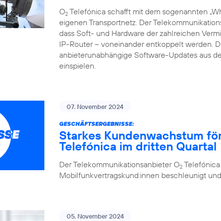
O
Telefónica schafft mit dem sogenannten „Whi
2
eigenen Transportnetz. Der Telekommunikations
dass Soft- und Hardware der zahlreichen Vermi
IP-Router – voneinander entkoppelt werden.
anbieterunabhängige Software-Updates aus de
einspielen.
07. November 2024
GESCHÄFTSERGEBNISSE:
Starkes Kundenwachstum förde
Telefónica im dritten Quartal
Der Telekommunikationsanbieter O
Telefónica
2
Mobilfunkvertragskund:innen beschleunigt und se
05. November 2024