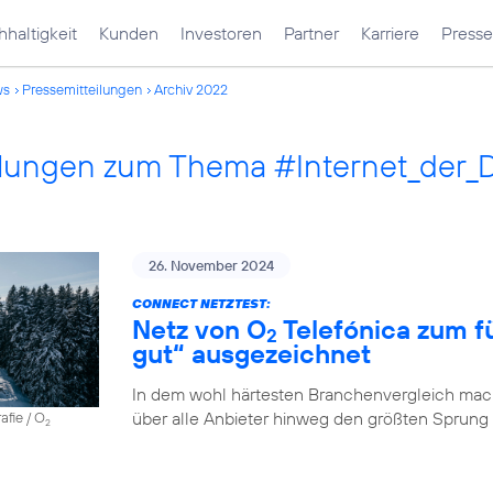
haltigkeit
Kunden
Investoren
Partner
Karriere
Presse
ws
Pressemitteilungen
Archiv 2022
ilungen zum Thema #Internet_der_
26. November 2024
CONNECT NETZTEST:
Netz von O
Telefónica zum fü
2
gut“ ausgezeichnet
In dem wohl härtesten Branchenvergleich mach
über alle Anbieter hinweg den größten Sprung
afie / O
2