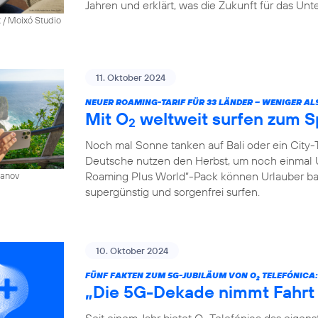
Jahren und erklärt, was die Zukunft für das Un
 / Moixó Studio
11. Oktober 2024
NEUER ROAMING-TARIF FÜR 33 LÄNDER – WENIGER AL
Mit O
weltweit surfen zum S
2
Noch mal Sonne tanken auf Bali oder ein City-T
Deutsche nutzen den Herbst, um noch einmal 
Roaming Plus World“-Pack können Urlauber ba
sanov
supergünstig und sorgenfrei surfen.
10. Oktober 2024
FÜNF FAKTEN ZUM 5G-JUBILÄUM VON O
TELEFÓNICA:
2
„Die 5G-Dekade nimmt Fahrt
Seit einem Jahr bietet O
Telefónica das eigen