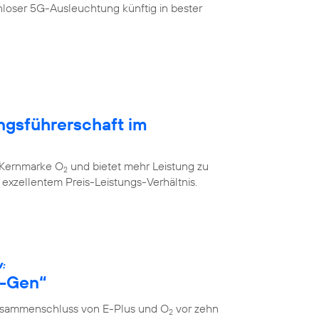
loser 5G-Ausleuchtung künftig in bester
ngsführerschaft im
r Kernmarke O
und bietet mehr Leistung zu
2
xzellentem Preis-Leistungs-Verhältnis.
W:
s-Gen“
Zusammenschluss von E-Plus und O
vor zehn
2