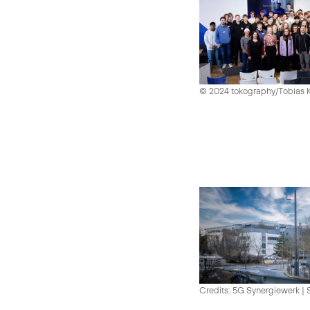
© 2024 tokography/Tobias 
Credits: 5G Synergiewerk | 