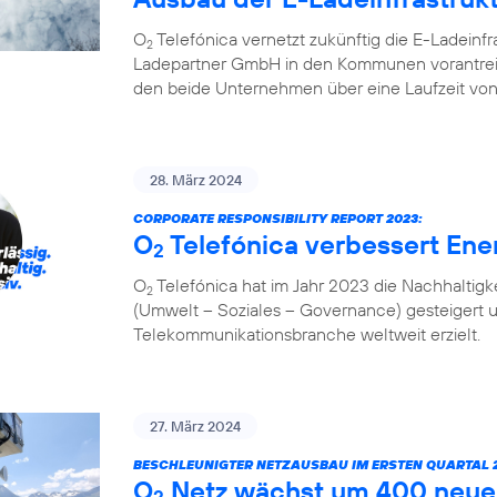
O
Telefónica vernetzt zukünftig die E-Ladeinf
2
Ladepartner GmbH in den Kommunen vorantreibt
den beide Unternehmen über eine Laufzeit von
28. März 2024
CORPORATE RESPONSIBILITY REPORT 2023:
O
Telefónica verbessert Ener
2
O
Telefónica hat im Jahr 2023 die Nachhaltigk
2
(Umwelt – Soziales – Governance) gesteigert 
Telekommunikationsbranche weltweit erzielt.
27. März 2024
BESCHLEUNIGTER NETZAUSBAU IM ERSTEN QUARTAL 2
O
Netz wächst um 400 neue
2