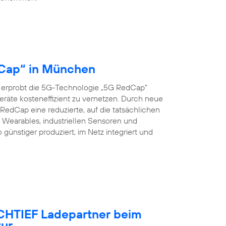
dCap“ in München
 erprobt die 5G-Technologie „5G RedCap“
eräte kosteneffizient zu vernetzen. Durch neue
edCap eine reduzierte, auf die tatsächlichen
Wearables, industriellen Sensoren und
nstiger produziert, im Netz integriert und
OCHTIEF Ladepartner beim
tur