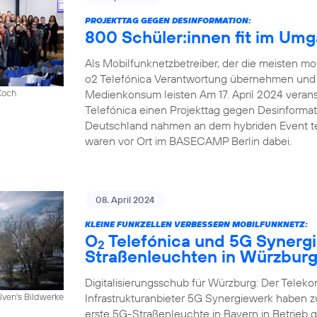
PROJEKTTAG GEGEN DESINFORMATION:
800 Schüler:innen fit im Um
Als Mobilfunknetzbetreiber, der die meisten mob
o2 Telefónica Verantwortung übernehmen und e
Medienkonsum leisten Am 17. April 2024 veranst
Koch
Telefónica einen Projekttag gegen Desinforma
Deutschland nahmen an dem hybriden Event tei
waren vor Ort im BASECAMP Berlin dabei.
08. April 2024
KLEINE FUNKZELLEN VERBESSERN MOBILFUNKNETZ:
O
Telefónica und 5G Synergi
2
Straßenleuchten in Würzbur
Digitalisierungsschub für Würzburg: Der Telek
Infrastrukturanbieter 5G Synergiewerk haben
Sven's Bildwerke
erste 5G-Straßenleuchte in Bayern in Betrieb