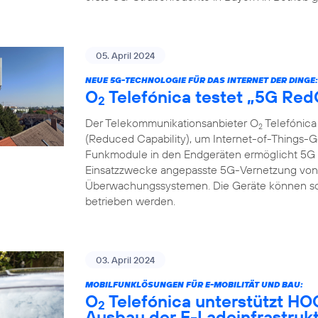
05. April 2024
NEUE 5G-TECHNOLOGIE FÜR DAS INTERNET DER DINGE:
O
Telefónica testet „5G Re
2
Der Telekommunikationsanbieter O
Telefónica
2
(Reduced Capability), um Internet-of-Things-G
Funkmodule in den Endgeräten ermöglicht 5G R
Einsatzzwecke angepasste 5G-Vernetzung von 
Überwachungssystemen. Die Geräte können so gü
betrieben werden.
03. April 2024
MOBILFUNKLÖSUNGEN FÜR E-MOBILITÄT UND BAU:
O
Telefónica unterstützt H
2
Ausbau der E-Ladeinfrastruk