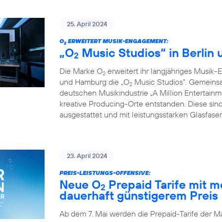
25. April 2024
O
ERWEITERT MUSIK-ENGAGEMENT:
2
„O
Music Studios“ in Berlin
2
Die Marke O
erweitert ihr langjähriges Musik-
2
und Hamburg die „O
Music Studios”. Gemeins
2
deutschen Musikindustrie „A Million Entertainm
kreative Producing-Orte entstanden. Diese sind
ausgestattet und mit leistungsstarken Glasfas
23. April 2024
PREIS-LEISTUNGS-OFFENSIVE:
Neue O
Prepaid Tarife mit 
2
dauerhaft günstigerem Preis
Ab dem 7. Mai werden die Prepaid-Tarife der M