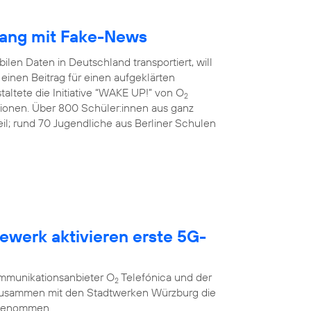
gang mit Fake-News
ilen Daten in Deutschland transportiert, will
inen Beitrag für einen aufgeklärten
altete die Initiative “WAKE UP!” von O
2
tionen. Über 800 Schüler:innen aus ganz
l; rund 70 Jugendliche aus Berliner Schulen
ewerk aktivieren erste 5G-
g
ommunikationsanbieter O
Telefónica und der
2
 zusammen mit den Stadtwerken Würzburg die
 genommen.