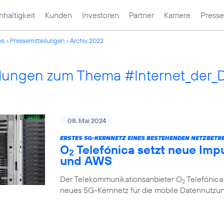
haltigkeit
Kunden
Investoren
Partner
Karriere
Presse
ws
Pressemitteilungen
Archiv 2022
ilungen zum Thema #Internet_der_
08. Mai 2024
ERSTES 5G-KERNNETZ EINES BESTEHENDEN NETZBETRE
O
Telefónica setzt neue Impu
2
und AWS
Der Telekommunikationsanbieter O
Telefónica
2
neues 5G-Kernnetz für die mobile Datennutzung, 