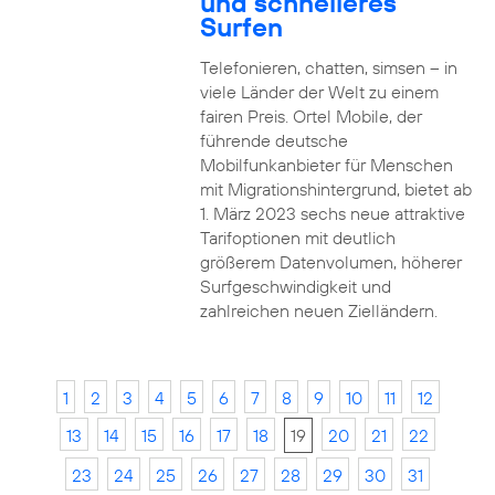
und schnelleres
Surfen
Telefonieren, chatten, simsen – in
viele Länder der Welt zu einem
fairen Preis. Ortel Mobile, der
führende deutsche
Mobilfunkanbieter für Menschen
mit Migrationshintergrund, bietet ab
1. März 2023 sechs neue attraktive
Tarifoptionen mit deutlich
größerem Datenvolumen, höherer
Surfgeschwindigkeit und
zahlreichen neuen Zielländern.
1
2
3
4
5
6
7
8
9
10
11
12
13
14
15
16
17
18
19
20
21
22
23
24
25
26
27
28
29
30
31