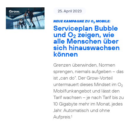
25. April 2023
NEUE KAMPAGNE ZU O
MOBILE:
2
Serviceplan Bubble
und O
zeigen, wie
2
alle Menschen über
sich hinauswachsen
können
Grenzen überwinden, Normen
sprengen, niemals aufgeben – das
ist „can do“. Der Grow-Vorteil
untermauert dieses Mindset im O
2
Mobilfunkangebot und lässt den
Tarif wachsen – je nach Tarif bis zu
10 Gigabyte mehr im Monat, jedes
Jahr. Automatisch und ohne
Aufpreis.
1