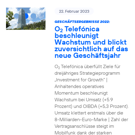
22. Februar 2023
GESCHÄFTSERGEBNISSE 2022:
O
Telefónica
2
beschleunigt
Wachstum und blickt
zuversichtlich auf das
neue Geschäftsjahr
O
Telefónica überfüllt Ziele für
2
dreijähriges Strategieprogramm
„Investment for Growth“ |
Anhaltendes operatives
Momentum beschleunigt
Wachstum bei Umsatz (+5.9
Prozent) und OIBDA (+5,3 Prozent).
Umsatz klettert erstmals über die
8-Milliarden-Euro-Marke | Zahl der
Vertragsanschlüsse steigt im
Mobilfunk dank der starken