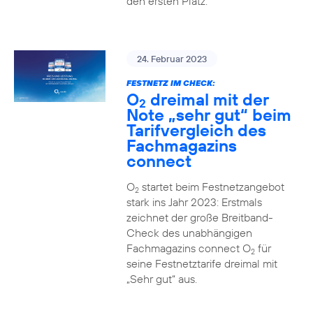
den ersten Platz.
24. Februar 2023
FESTNETZ IM CHECK:
O
dreimal mit der
2
Note „sehr gut“ beim
Tarifvergleich des
Fachmagazins
connect
O
startet beim Festnetzangebot
2
stark ins Jahr 2023: Erstmals
zeichnet der große Breitband-
Check des unabhängigen
Fachmagazins connect O
für
2
seine Festnetztarife dreimal mit
„Sehr gut“ aus.