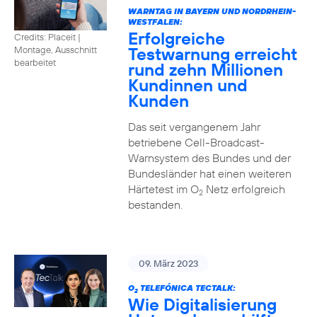
WARNTAG IN BAYERN UND NORDRHEIN-
WESTFALEN:
Erfolgreiche
Credits: Placeit |
Testwarnung erreicht
Montage, Ausschnitt
bearbeitet
rund zehn Millionen
Kundinnen und
Kunden
Das seit vergangenem Jahr
betriebene Cell-Broadcast-
Warnsystem des Bundes und der
Bundesländer hat einen weiteren
Härtetest im O
Netz erfolgreich
2
bestanden.
09. März 2023
O
TELEFÓNICA TECTALK:
2
Wie Digitalisierung