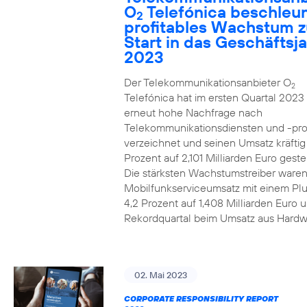
O
Telefónica beschleun
2
profitables Wachstum 
Start in das Geschäftsj
2023
Der Telekommunikationsanbieter O
2
Telefónica hat im ersten Quartal 2023
erneut hohe Nachfrage nach
Telekommunikationsdiensten und -pr
verzeichnet und seinen Umsatz kräfti
Prozent auf 2,101 Milliarden Euro gestei
Die stärksten Wachstumstreiber waren
Mobilfunkserviceumsatz mit einem Pl
4,2 Prozent auf 1,408 Milliarden Euro 
Rekordquartal beim Umsatz aus Hardw
02. Mai 2023
CORPORATE RESPONSIBILITY REPORT