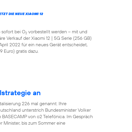
JETZT DIE NEUE XIAOMI 12
 sofort bei O
vorbestellt werden – mit und
2
läre Verkauf der Xiaomi 12 | 5G Serie (256 GB)
April 2022 für ein neues Gerät entscheidet,
 Euro) gratis dazu.
lstrategie an
italisierung 226 mal genannt. Ihre
tschland unterstrich Bundesminister Volker
 im BASECAMP von o2 Telefónica. Im Gespräch
r Minister, bis zum Sommer eine