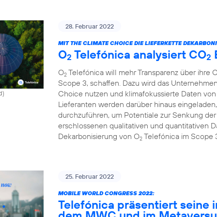
28. Februar 2022
MIT THE CLIMATE CHOICE DIE LIEFERKETTE DEKARBONI
O
Telefónica analysiert CO
2
2
O
Telefónica will mehr Transparenz über ihre 
2
Scope 3, schaffen. Dazu wird das Unternehmen
Choice nutzen und klimafokussierte Daten von 
d)
Lieferanten werden darüber hinaus eingeladen,
durchzuführen, um Potentiale zur Senkung de
erschlossenen qualitativen und quantitativen Da
Dekarbonisierung von O
Telefónica im Scope 
2
25. Februar 2022
MOBILE WORLD CONGRESS 2022:
Telefónica präsentiert seine 
dem MWC und im Metavers