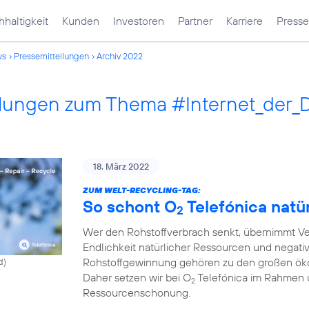
haltigkeit
Kunden
Investoren
Partner
Karriere
Presse
ws
Pressemitteilungen
Archiv 2022
ilungen zum Thema #Internet_der_
18. März 2022
ZUM WELT-RECYCLING-TAG:
So schont O
Telefónica natü
2
Wer den Rohstoffverbrach senkt, übernimmt Ve
Endlichkeit natürlicher Ressourcen und negati
Rohstoffgewinnung gehören zu den großen ök
d)
Daher setzen wir bei O
Telefónica im Rahmen 
2
Ressourcenschonung.