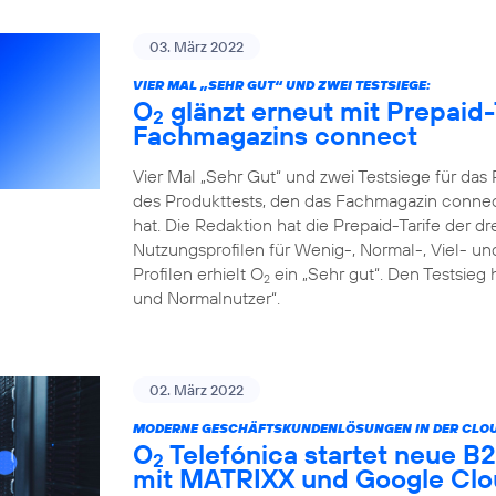
03. März 2022
VIER MAL „SEHR GUT“ UND ZWEI TESTSIEGE:
O
glänzt erneut mit Prepaid-
2
Fachmagazins connect
Vier Mal „Sehr Gut“ und zwei Testsiege für da
des Produkttests, den das Fachmagazin connect
hat. Die Redaktion hat die Prepaid-Tarife der d
Nutzungsprofilen für Wenig-, Normal-, Viel- un
Profilen erhielt O
ein „Sehr gut“. Den Testsieg 
2
und Normalnutzer“.
02. März 2022
MODERNE GESCHÄFTSKUNDENLÖSUNGEN IN DER CLOU
O
Telefónica startet neue 
2
mit MATRIXX und Google Cl