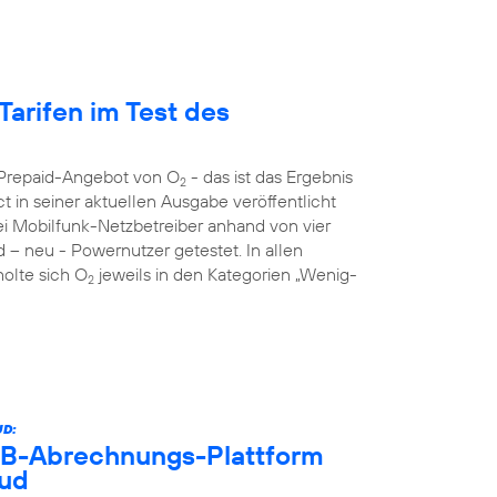
Tarifen im Test des
s Prepaid-Angebot von O
- das ist das Ergebnis
2
 in seiner aktuellen Ausgabe veröffentlicht
rei Mobilfunk-Netzbetreiber anhand von vier
d – neu - Powernutzer getestet. In allen
holte sich O
jeweils in den Kategorien „Wenig-
2
D:
B2B-Abrechnungs-Plattform
oud