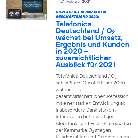
24. Februar 2021
VORLÄUFIGE KENNZAHLEN
GESCHÄFTSJAHR 2020:
Telefónica
Deutschland / O
2
wächst bei Umsatz,
Ergebnis und Kunden
in 2020 –
zuversichtlicher
Ausblick für 2021
Telefónica Deutschland / O
2
schließt das Geschäftsjahr 2020
während der
gesamtwirtschaftlichen Rezession
mit einer starken Entwicklung ab.
Insbesondere Dank starkem
Interesse an höherwertigen
Mobilfunk- und Festnetzprodukten
der Kernmarke O
stiegen
2
Kundenzahlen und Datenvolumen