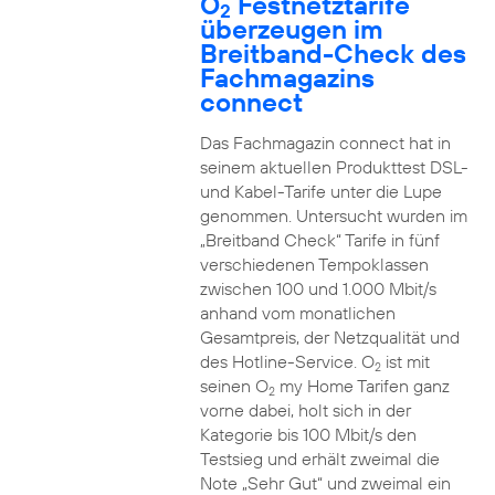
O
Festnetztarife
2
überzeugen im
Breitband-Check des
Fachmagazins
connect
Das Fachmagazin connect hat in
seinem aktuellen Produkttest DSL-
und Kabel-Tarife unter die Lupe
genommen. Untersucht wurden im
„Breitband Check“ Tarife in fünf
verschiedenen Tempoklassen
zwischen 100 und 1.000 Mbit/s
anhand vom monatlichen
Gesamtpreis, der Netzqualität und
des Hotline-Service. O
ist mit
2
seinen O
my Home Tarifen ganz
2
vorne dabei, holt sich in der
Kategorie bis 100 Mbit/s den
Testsieg und erhält zweimal die
Note „Sehr Gut“ und zweimal ein