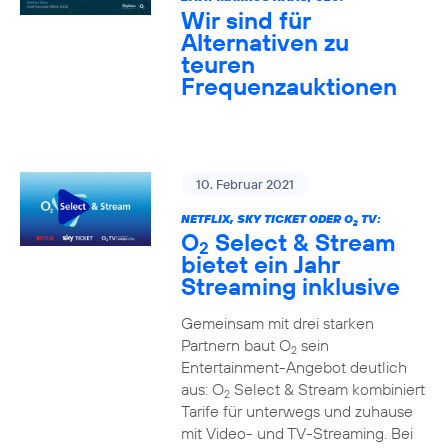
Wir sind für
Alternativen zu
teuren
Frequenzauktionen
10. Februar 2021
NETFLIX, SKY TICKET ODER O
TV:
2
O
Select & Stream
2
bietet ein Jahr
Streaming inklusive
Gemeinsam mit drei starken
Partnern baut O
sein
2
Entertainment-Angebot deutlich
aus: O
Select & Stream kombiniert
2
Tarife für unterwegs und zuhause
mit Video- und TV-Streaming. Bei