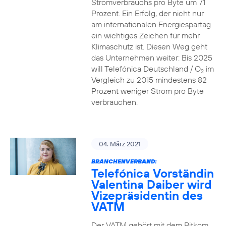
Stromverbrauchs pro Byte um 71
Prozent. Ein Erfolg, der nicht nur
am internationalen Energiespartag
ein wichtiges Zeichen für mehr
Klimaschutz ist. Diesen Weg geht
das Unternehmen weiter: Bis 2025
will Telefónica Deutschland / O
im
2
Vergleich zu 2015 mindestens 82
Prozent weniger Strom pro Byte
verbrauchen.
04. März 2021
BRANCHENVERBAND:
Telefónica Vorständin
Valentina Daiber wird
Vizepräsidentin des
VATM
Der VATM gehört mit dem Bitkom