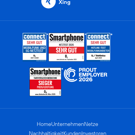
Xing
Home
Unternehmen
Netze
Nachhaltigkeit
Kunden
Investoren