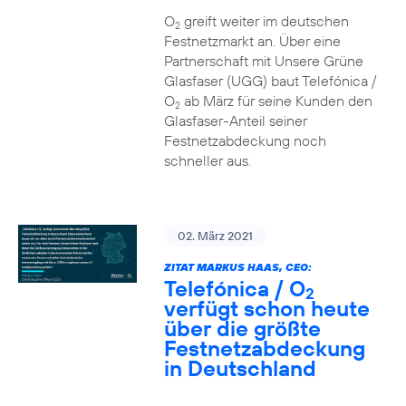
O
greift weiter im deutschen
2
Festnetzmarkt an. Über eine
Partnerschaft mit Unsere Grüne
Glasfaser (UGG) baut Telefónica /
O
ab März für seine Kunden den
2
Glasfaser-Anteil seiner
Festnetzabdeckung noch
schneller aus.
02. März 2021
ZITAT MARKUS HAAS, CEO:
Telefónica / O
2
verfügt schon heute
über die größte
Festnetzabdeckung
in Deutschland