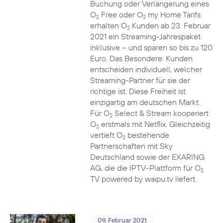
Buchung oder Verlängerung eines
O
Free oder O
my Home Tarifs
2
2
erhalten O
Kunden ab 23. Februar
2
2021 ein Streaming-Jahrespaket
inklusive – und sparen so bis zu 120
Euro. Das Besondere: Kunden
entscheiden individuell, welcher
Streaming-Partner für sie der
richtige ist. Diese Freiheit ist
einzigartig am deutschen Markt.
Für O
Select & Stream kooperiert
2
O
erstmals mit Netflix. Gleichzeitig
2
vertieft O
bestehende
2
Partnerschaften mit Sky
Deutschland sowie der EXARING
AG, die die IPTV-Plattform für O
2
TV powered by waipu.tv liefert.
09. Februar 2021