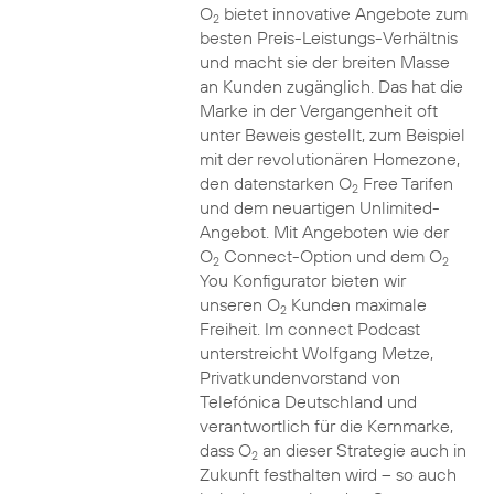
O
bietet innovative Angebote zum
2
besten Preis-Leistungs-Verhältnis
und macht sie der breiten Masse
an Kunden zugänglich. Das hat die
Marke in der Vergangenheit oft
unter Beweis gestellt, zum Beispiel
mit der revolutionären Homezone,
den datenstarken O
Free Tarifen
2
und dem neuartigen Unlimited-
Angebot. Mit Angeboten wie der
O
Connect-Option und dem O
2
2
You Konfigurator bieten wir
unseren O
Kunden maximale
2
Freiheit. Im connect Podcast
unterstreicht Wolfgang Metze,
Privatkundenvorstand von
Telefónica Deutschland und
verantwortlich für die Kernmarke,
dass O
an dieser Strategie auch in
2
Zukunft festhalten wird – so auch