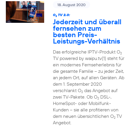
18. August 2020
O
TV 2.0:
2
Jederzeit und überall
fernsehen zum
besten Preis-
Leistungs-Verhältnis
Das erfolgreiche IPTV-Produkt O
2
TV powered by waipu.tv(1) steht für
ein modernes Fernseherlebnis für
die gesamte Familie – zu jeder Zeit,
an jedem Ort, auf allen Geräten. Ab
dem 1. September 2020
verschlankt O
das Angebot auf
2
zwei TV-Pakete. Ob O
DSL-,
2
HomeSpot- oder Mobilfunk-
Kunden – sie alle profitieren von
dem neuen übersichtlichen O
TV
2
Angebot.