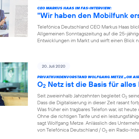
CEO MARKUS HAAS IM FAS-INTERVIEW:
"Wir haben den Mobilfunk e
Telefónica Deutschland CEO Markus Haas blickt
Allgemeinen Sonntagszeitung auf die 25-jähri
Entwicklungen im Markt und wirft einen Blick
20. Juli 2020
PRIVATKUNDENVORSTAND WOLFGANG METZE „ON AIR
O
Netz ist die Basis für alles 
2
Seit zweieinhalb Jahrzehnten begleitet O
seine
2
Dass die Digitalisierung in dieser Zeit rasant for
Was früher ein tragbares Telefon war, ist heute 
Ohne die richtigen Tarife und ein leistungsfähi
sagt Wolfgang Metze. Anlässlich des Unterneh
von Telefónica Deutschland / O
ein Radio-Int
2