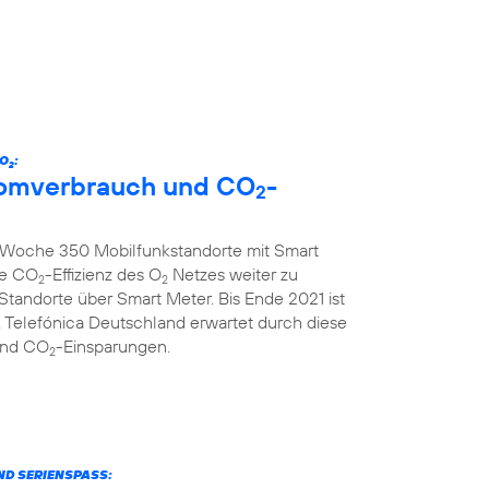
 O
:
2
tromverbrauch und CO
-
2
ro Woche 350 Mobilfunkstandorte mit Smart
ie CO
-Effizienz des O
Netzes weiter zu
2
2
 Standorte über Smart Meter. Bis Ende 2021 ist
 Telefónica Deutschland erwartet durch diese
und CO
-Einsparungen.
2
ND SERIENSPASS: