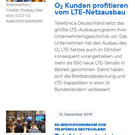
O
Kunden profitieren
Antennenfoto /
2
vom LTE-Netzausbau
Credits: Pixabay User
stux
|
CC0 1.0,
Ausschnitt bearbeitet
Telefónica Deutschland setzt das
größte LTE-Ausbauprogramm ihrer
Unternehmensgeschichte um. Das
Unternehmen hat den Ausbau des
O
LTE-Netzes auch im Oktober
2
konsequent vorangetrieben und
mehr als 550 neue LTE-Sender in
Betrieb genommen. Damit haben
sich die Breitbandabdeckung und
LTE-Kapazitäten in allen 16
Bundesländern verbessert.
12. November 2019
5G INNOVATIONSRAUM VON
TELEFÓNICA DEUTSCHLAND: