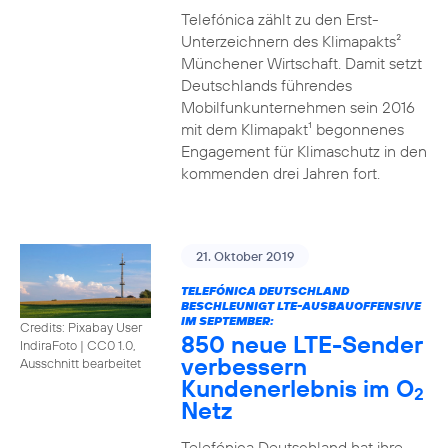
Telefónica zählt zu den Erst-
Unterzeichnern des Klimapakts²
Münchener Wirtschaft. Damit setzt
Deutschlands führendes
Mobilfunkunternehmen sein 2016
mit dem Klimapakt¹ begonnenes
Engagement für Klimaschutz in den
kommenden drei Jahren fort.
21. Oktober 2019
TELEFÓNICA DEUTSCHLAND
BESCHLEUNIGT LTE-AUSBAUOFFENSIVE
IM SEPTEMBER:
Credits: Pixabay User
850 neue LTE-Sender
IndiraFoto
|
CC0 1.0,
verbessern
Ausschnitt bearbeitet
Kundenerlebnis im O
2
Netz
Telefónica Deutschland hat ihre