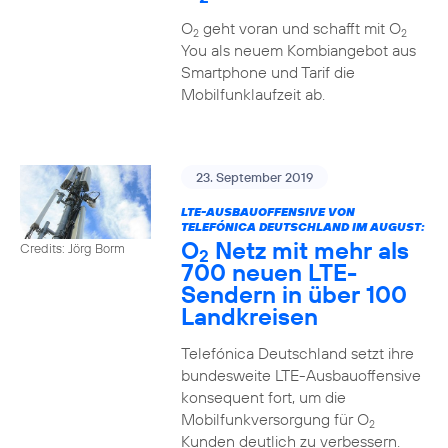
O
geht voran und schafft mit O
2
2
You als neuem Kombiangebot aus
Smartphone und Tarif die
Mobilfunklaufzeit ab.
23. September 2019
LTE-AUSBAUOFFENSIVE VON
TELEFÓNICA DEUTSCHLAND IM AUGUST:
O
Netz mit mehr als
Credits: Jörg Borm
2
700 neuen LTE-
Sendern in über 100
Landkreisen
Telefónica Deutschland setzt ihre
bundesweite LTE-Ausbauoffensive
konsequent fort, um die
Mobilfunkversorgung für O
2
Kunden deutlich zu verbessern.