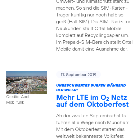
Umwelt- und Klimaschutz stark zu
machen. So sind die SIM-Karten-
Träger künftig nur noch halb so
groß (Half SIM). Die SIM-Packs für
Neukunden stellt Ortel Mobile
komplett auf Recyclingpapier um.
Im Prepaid-SIM-Bereich stellt Ortel
Mobile damit eine Ausnahme dar.
17. September 2019
UNBESCHWERTES SURFEN WÄHREND
DER WIESN:
Mehr LTE im O
Netz
Credits: Abel
2
auf dem Oktoberfest
Mobilfunk
Ab der zweiten Septemberhälfte
führen alle Wege nach München:
Mit dem Oktoberfest startet das
weltweit bekannteste Volksfest