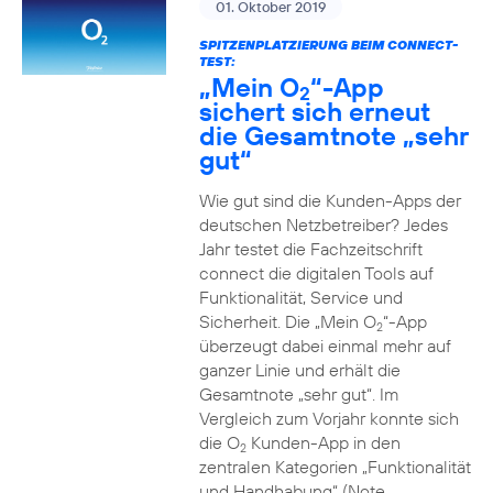
01. Oktober 2019
SPITZENPLATZIERUNG BEIM CONNECT-
TEST:
„Mein O
“-App
2
sichert sich erneut
die Gesamtnote „sehr
gut“
Wie gut sind die Kunden-Apps der
deutschen Netzbetreiber? Jedes
Jahr testet die Fachzeitschrift
connect die digitalen Tools auf
Funktionalität, Service und
Sicherheit. Die „Mein O
“-App
2
überzeugt dabei einmal mehr auf
ganzer Linie und erhält die
Gesamtnote „sehr gut“. Im
Vergleich zum Vorjahr konnte sich
die O
Kunden-App in den
2
zentralen Kategorien „Funktionalität
und Handhabung“ (Note