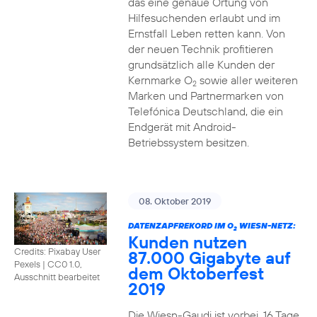
das eine genaue Ortung von
Hilfesuchenden erlaubt und im
Ernstfall Leben retten kann. Von
der neuen Technik profitieren
grundsätzlich alle Kunden der
Kernmarke O
sowie aller weiteren
2
Marken und Partnermarken von
Telefónica Deutschland, die ein
Endgerät mit Android-
Betriebssystem besitzen.
08. Oktober 2019
DATENZAPFREKORD IM O
WIESN-NETZ:
2
Kunden nutzen
Credits: Pixabay User
87.000 Gigabyte auf
Pexels
|
CC0 1.0,
dem Oktoberfest
Ausschnitt bearbeitet
2019
Die Wiesn-Gaudi ist vorbei. 16 Tage