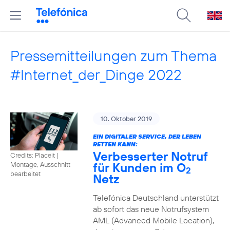
Pressemitteilungen zum Thema
#Internet_der_Dinge 2022
10. Oktober 2019
EIN DIGITALER SERVICE, DER LEBEN
RETTEN KANN:
Verbesserter Notruf
Credits: Placeit
|
für Kunden im O
Montage, Ausschnitt
2
bearbeitet
Netz
Telefónica Deutschland unterstützt
ab sofort das neue Notrufsystem
AML (Advanced Mobile Location),