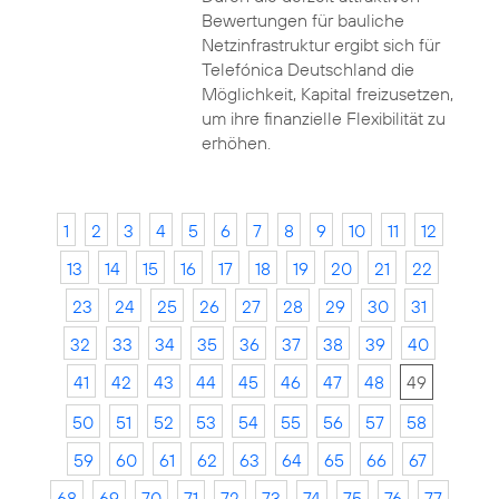
Bewertungen für bauliche
Netzinfrastruktur ergibt sich für
Telefónica Deutschland die
Möglichkeit, Kapital freizusetzen,
um ihre finanzielle Flexibilität zu
erhöhen.
1
2
3
4
5
6
7
8
9
10
11
12
13
14
15
16
17
18
19
20
21
22
23
24
25
26
27
28
29
30
31
32
33
34
35
36
37
38
39
40
41
42
43
44
45
46
47
48
49
50
51
52
53
54
55
56
57
58
59
60
61
62
63
64
65
66
67
68
69
70
71
72
73
74
75
76
77