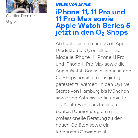
NEUES VON APPLE:
iPhone 11, 11 Pro und
Credits: Dominik
11 Pro Max sowie
Gigler
Apple Watch Series 5
jetzt in den O
Shops
2
Ab heute sind die neuesten Apple
Produkte bei O
erhältlich: Die
2
Modelle iPhone 11, iPhone 11 Pro
und iPhone 11 Pro Max sowie die
Apple Watch Series 5 liegen in den
O
Shops bereit, um ausgiebig
2
getestet zu werden. In den O
Live
2
Stores von Hamburg bis München
sowie von Köln bis Berlin erwartet
die Apple Fans ganztägig ein
buntes Rahmenprogramm,
professionelle Beratung zu den
neuen Geräten sowie ein
lohnendes Gewinnspiel.