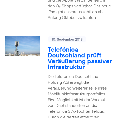
und die Apple Watch Series 5 in
den O
Shops verfügbar. Das neue
2
iPad gibt es voraussichtlich ab
Anfang Oktober zu kaufen.
10. September 2019
Telefónica
Deutschland prüft
Veräußerung passiver
Infrastruktur
Die Telefónica Deutschland
Holding AG erwägt die
Veräußerung weiterer Teile ihres
Mobilfunkinfrastrukturportfolios.
Eine Möglichkeit ist der Verkauf
von Dachstandorten an die
Telefónica S.A.-Tochter Telxius.
Durch die derzeit attraktiven