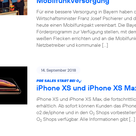
Mobilfunkversorgung
Für eine bessere Versorgung in Bayern haben d
Wirtschaftsminister Franz Josef Pschierer un
heute einen Mobilfunkpakt vereinbart. Die Baye
Förderprogramm zur Verfügung stellen, mit dem
weißen Flecken errichten und an die Mobilfunkn
Netzbetreiber und kommunale […]
14. September 2018
PRE SALES START BEI O
:
2
iPhone XS und iPhone XS Ma
iPhone XS und iPhone XS Max, die fortschrittlich
erhältlich. Ab sofort können Kunden das iPho
o2.de/iphone und in den O
Shops vorbestellen.
2
O
Shops verfügbar. Alle Informationen gibt […]
2