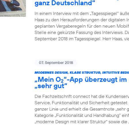
ganz Deutschland“
In einem Interview mit dem „Tagesspiegel“ äuß
Haas zu den Herausforderungen der digitalen I
geplanten Vergaberegeln für den neuen Mobilfu
Stelle eine gekürzte Fassung des Interviews. 
September 2018 im Tagesspiegel. Herr Haas, v
07. September 2018
MODERNES DESIGN, KLARE STRUKTUR, INTUITIVE BED
„Mein O
“-App überzeugt im 
2
„sehr gut“
Die Fachzeitschrift connect hat die Kundenser
Service, Funktionalität und Sicherheit geteste
ganzer Linie und erhielt die Gesamtnote „sehr g
Kategorie „Funktionalität und Handhabung“ einf
„moderne Design mit klarer Struktur“ sowie die „