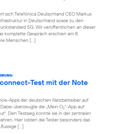
ert sich Telefónica Deutschland CEO Markus
nfrastruktur in Deutschland sowie zu den
nkstandard 5G. Wir veröffentlichen an dieser
Das komplette Gespräch erschien am 8.
iele Menschen […]
IENUNG:
connect-Test mit der Note
vice-Apps der deutschen Netzbetreiber auf
t. Dabei überzeugte die „Mein O
“-App auf
2
ut“. Den Testsieg konnte sie in der zentralen
ahren. Hier lobten die Tester besonders das
flüssige […]