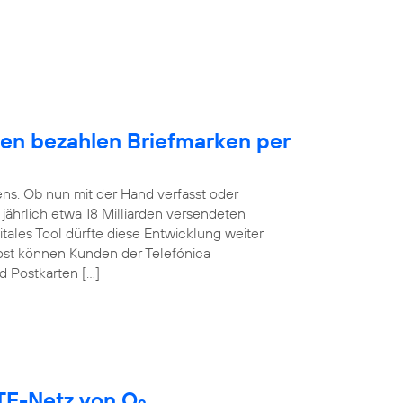
en bezahlen Briefmarken per
ens. Ob nun mit der Hand verfasst oder
t jährlich etwa 18 Milliarden versendeten
itales Tool dürfte diese Entwicklung weiter
ost können Kunden der Telefónica
d Postkarten […]
LTE-Netz von O