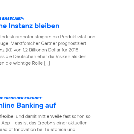
CA BASECAMP:
e Instanz bleiben
ndustrieroboter steigern die Produktivität und
uge. Marktforscher Gartner prognostiziert
 (KI) von 1,2 Billionen Dollar für 2018.
ss die Deutschen eher die Risiken als den
n die wichtige Rolle […]
F TREND DER ZUKUNFT:
nline Banking auf
 flexibel und damit mittlerweile fast schon so
App – das ist das Ergebnis einer aktuellen
ad of Innovation bei Telefonica und