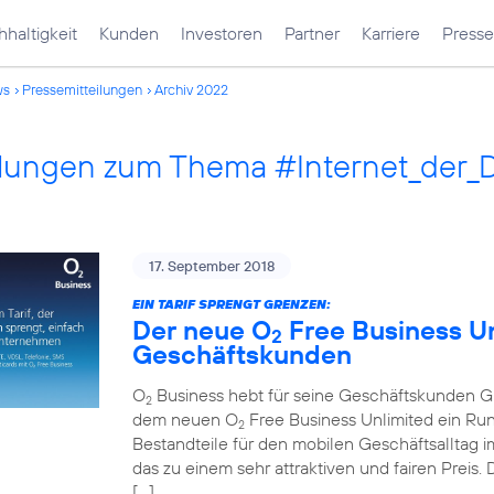
haltigkeit
Kunden
Investoren
Partner
Karriere
Presse
ws
Pressemitteilungen
Archiv 2022
ilungen zum Thema #Internet_der_
17. September 2018
EIN TARIF SPRENGT GRENZEN:
Der neue O
Free Business Unl
2
Geschäftskunden
O
Business hebt für seine Geschäftskunden Gre
2
dem neuen O
Free Business Unlimited ein Run
2
Bestandteile für den mobilen Geschäftsalltag im
das zu einem sehr attraktiven und fairen Preis
[…]