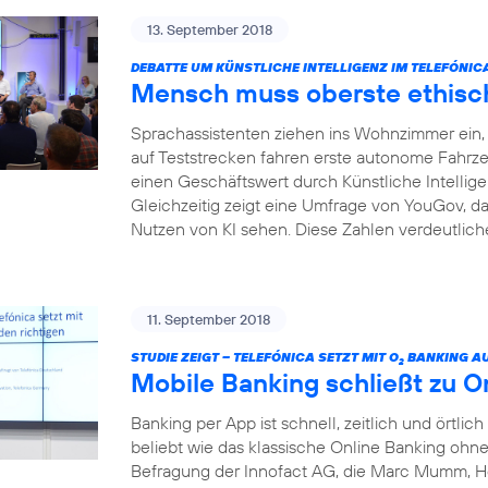
13. September 2018
DEBATTE UM KÜNSTLICHE INTELLIGENZ IM TELEFÓNI
Mensch muss oberste ethisch
Sprachassistenten ziehen ins Wohnzimmer ein, I
auf Teststrecken fahren erste autonome Fahrze
einen Geschäftswert durch Künstliche Intelligenz
Gleichzeitig zeigt eine Umfrage von YouGov, da
Nutzen von KI sehen. Diese Zahlen verdeutliche
11. September 2018
STUDIE ZEIGT – TELEFÓNICA SETZT MIT O
BANKING AU
2
Mobile Banking schließt zu O
Banking per App ist schnell, zeitlich und örtlich
beliebt wie das klassische Online Banking ohne 
Befragung der Innofact AG, die Marc Mumm, He