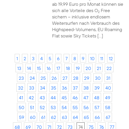
ab 19,99 Euro pro Monat können sie
sich alle Vorteile des O
Free
2
sichern – inklusive endlosem
Weitersurfen nach Verbrauch des
Highspeed-Volumens, EU Roaming
Flat sowie Sky Tickets […]
1
2
3
4
5
6
7
8
9
10
11
12
13
14
15
16
17
18
19
20
21
22
23
24
25
26
27
28
29
30
31
32
33
34
35
36
37
38
39
40
41
42
43
44
45
46
47
48
49
50
51
52
53
54
55
56
57
58
59
60
61
62
63
64
65
66
67
68
69
70
71
72
73
74
75
76
77