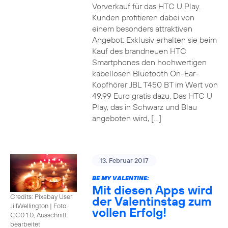
Vorverkauf für das HTC U Play.
Kunden profitieren dabei von
einem besonders attraktiven
Angebot: Exklusiv erhalten sie beim
Kauf des brandneuen HTC
Smartphones den hochwertigen
kabellosen Bluetooth On-Ear-
Kopfhörer JBL T450 BT im Wert von
49,99 Euro gratis dazu. Das HTC U
Play, das in Schwarz und Blau
angeboten wird, […]
13. Februar 2017
BE MY VALENTINE:
Mit diesen Apps wird
Credits: Pixabay User
der Valentinstag zum
JillWellington
|
Foto:
vollen Erfolg!
CC0 1.0, Ausschnitt
bearbeitet