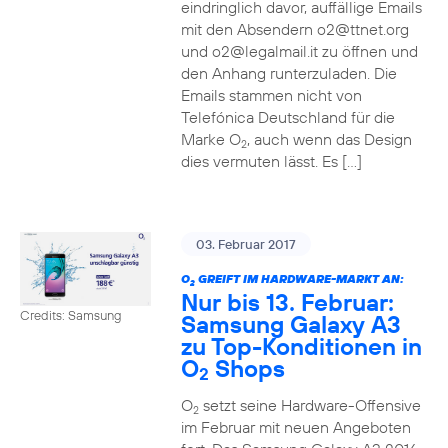
eindringlich davor, auffällige Emails
mit den Absendern o2@ttnet.org
und o2@legalmail.it zu öffnen und
den Anhang runterzuladen. Die
Emails stammen nicht von
Telefónica Deutschland für die
Marke O
, auch wenn das Design
2
dies vermuten lässt. Es […]
03. Februar 2017
O
GREIFT IM HARDWARE-MARKT AN:
2
Nur bis 13. Februar:
Credits: Samsung
Samsung Galaxy A3
zu Top-Konditionen in
O
Shops
2
O
setzt seine Hardware-Offensive
2
im Februar mit neuen Angeboten