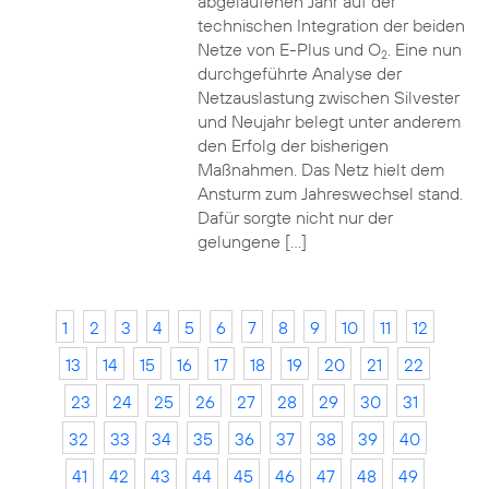
abgelaufenen Jahr auf der
technischen Integration der beiden
Netze von E-Plus und O
. Eine nun
2
durchgeführte Analyse der
Netzauslastung zwischen Silvester
und Neujahr belegt unter anderem
den Erfolg der bisherigen
Maßnahmen. Das Netz hielt dem
Ansturm zum Jahreswechsel stand.
Dafür sorgte nicht nur der
gelungene […]
1
2
3
4
5
6
7
8
9
10
11
12
13
14
15
16
17
18
19
20
21
22
23
24
25
26
27
28
29
30
31
32
33
34
35
36
37
38
39
40
41
42
43
44
45
46
47
48
49