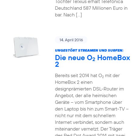
Tochter Telxius erhält Telefónica
Deutschland 587 Millionen Euro in
bar. Nach […]
14. April 2016
UNGESTÖRT STREAMEN UND SURFEN:
Die neue O
HomeBox
2
2
Bereits seit 2014 hat O
mit der
2
HomeBox 2 einen
designprämierten DSL-Router im
Angebot, der alle heimischen
Geräte – vom Smartphone über
den Laptop bis hin zum Smart-TV –
nicht nur mit dem schnellem
Internet verbindet, sondern auch
miteinander vernetzt. Der Träger
des Red Dot Award 2014 mit zwei