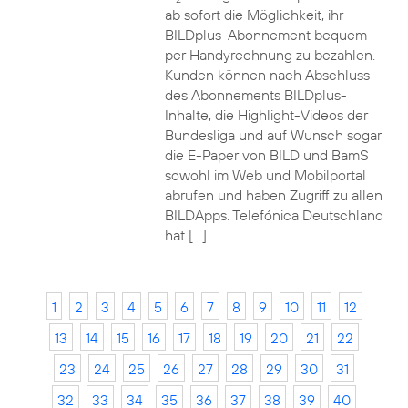
ab sofort die Möglichkeit, ihr
BILDplus-Abonnement bequem
per Handyrechnung zu bezahlen.
Kunden können nach Abschluss
des Abonnements BILDplus-
Inhalte, die Highlight-Videos der
Bundesliga und auf Wunsch sogar
die E-Paper von BILD und BamS
sowohl im Web und Mobilportal
abrufen und haben Zugriff zu allen
BILDApps. Telefónica Deutschland
hat […]
1
2
3
4
5
6
7
8
9
10
11
12
13
14
15
16
17
18
19
20
21
22
23
24
25
26
27
28
29
30
31
32
33
34
35
36
37
38
39
40