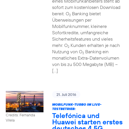
eines Mobilfunkanbieters steht ab
sofort zum kostenlosen Download
bereit. O
Banking bietet
2
Überweisungen per
Mobilfunknummer, kleinere
Sofortkredite, umfangreiche
Sicherheitsfeatures und vieles
mehr. O
Kunden erhalten je nach
2
Nutzung von O
Banking ein
2
monatliches Extra-Datenvolumen
von bis zu 500 Megabyte (MB) –
[…]
21. Juli 2016
MOBILFUNK-TURBO IM LIVE-
TESTBETRIEB:
Telefónica und
Credits: Fernanda
Huawei starten erstes
Vilela
deutsches 4,5G