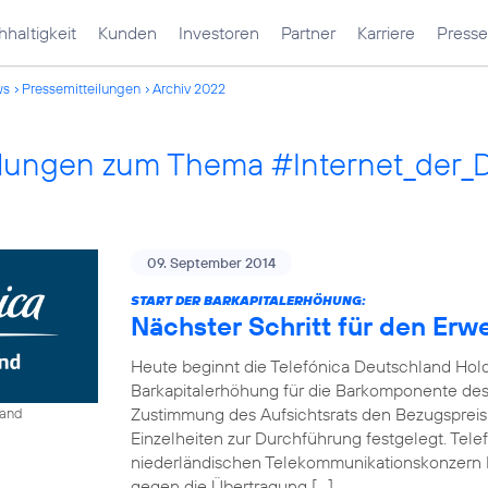
haltigkeit
Kunden
Investoren
Partner
Karriere
Presse
ws
Pressemitteilungen
Archiv 2022
ilungen zum Thema #Internet_der_
09. September 2014
START DER BARKAPITALERHÖHUNG:
Nächster Schritt für den Erw
Heute beginnt die Telefónica Deutschland Hol
Barkapitalerhöhung für die Barkomponente des 
Zustimmung des Aufsichtsrats den Bezugspreis
land
Einzelheiten zur Durchführung festgelegt. Tel
niederländischen Telekommunikationskonzern 
gegen die Übertragung […]