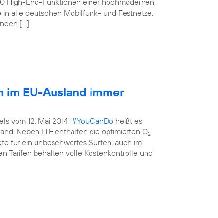
160 High-End-Funktionen einer hochmodernen
e in alle deutschen Mobilfunk- und Festnetze.
enden […]
en im EU-Ausland immer
els vom 12. Mai 2014:
#YouCanDo
heißt es
land. Neben LTE enthalten die optimierten O
2
kete für ein unbeschwertes Surfen, auch im
n Tarifen behalten volle Kostenkontrolle und