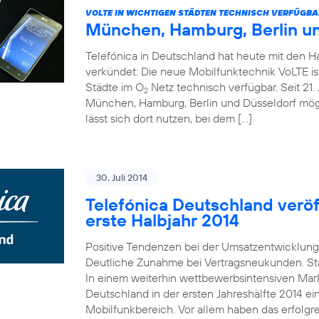
VOLTE IN WICHTIGEN STÄDTEN TECHNISCH VERFÜGBA
München, Hamburg, Berlin u
Telefónica in Deutschland hat heute mit den 
verkündet: Die neue Mobilfunktechnik VoLTE is
Städte im O
Netz technisch verfügbar. Seit 21. 
2
München, Hamburg, Berlin und Düsseldorf mö
lässt sich dort nutzen, bei dem […]
30. Juli 2014
Telefónica Deutschland veröff
erste Halbjahr 2014
Positive Tendenzen bei der Umsatzentwicklung
Deutliche Zunahme bei Vertragsneukunden. St
In einem weiterhin wettbewerbsintensiven Mark
Deutschland in der ersten Jahreshälfte 2014 e
Mobilfunkbereich. Vor allem haben das erfolgr