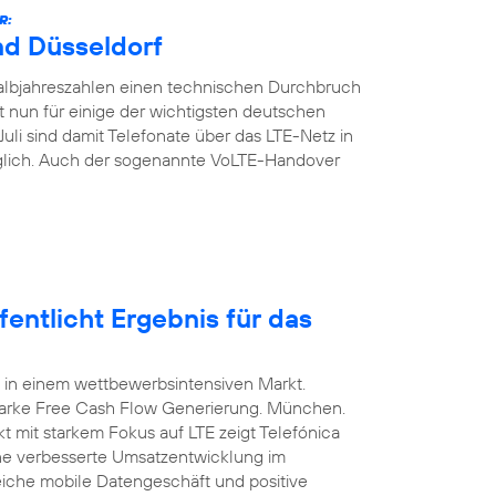
R:
nd Düsseldorf
Halbjahreszahlen einen technischen Durchbruch
t nun für einige der wichtigsten deutschen
Juli sind damit Telefonate über das LTE-Netz in
glich. Auch der sogenannte VoLTE-Handover
entlicht Ergebnis für das
 in einem wettbewerbsintensiven Markt.
arke Free Cash Flow Generierung. München.
t mit starkem Fokus auf LTE zeigt Telefónica
ine verbesserte Umsatzentwicklung im
eiche mobile Datengeschäft und positive