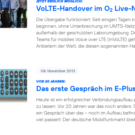
JETZT ENDLICH MÖGLICH:
VoLTE-Handover im O
Live-
2
Die Übergabe funktioniert: Seit einigen Tagen 
beginnen, ohne Unterbrechung im UMTS-Netz f
außerhalb der geschützten Laborumgebung. Du
Teams für mobiles Voice over LTE (mVoLTE) geh
Anbietern der Welt, die diesen sogenannten H
08. November 2013
VOR 20 JAHREN:
Das erste Gespräch im E-Plu
Heute ist ein erfolgreicher Verbindungsaufbau
zu lassen. Vor 20 Jahren war das noch anders. S
ein Gespräch über das – noch im Aufbau befindl
viel passiert: Der deutsche Mobilfunkmarkt bleib