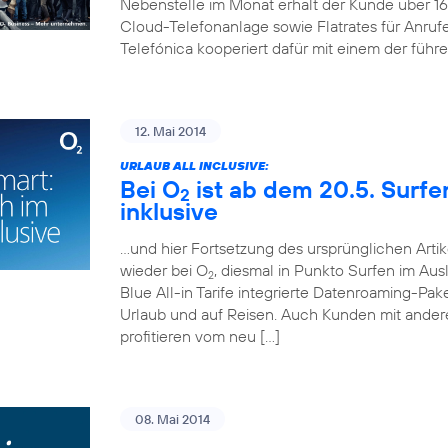
Nebenstelle im Monat erhält der Kunde über 
Cloud-Telefonanlage sowie Flatrates für Anruf
Telefónica kooperiert dafür mit einem der führ
12. Mai 2014
URLAUB ALL INCLUSIVE:
Bei O
ist ab dem 20.5. Surf
2
inklusive
…und hier Fortsetzung des ursprünglichen Artik
wieder bei O
, diesmal in Punkto Surfen im Aus
2
Blue All-in Tarife integrierte Datenroaming-Pa
Urlaub und auf Reisen. Auch Kunden mit andere
profitieren vom neu […]
08. Mai 2014