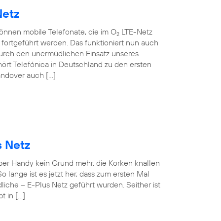
Netz
können mobile Telefonate, die im O
LTE-Netz
2
ortgeführt werden. Das funktioniert nun auch
rch den unermüdlichen Einsatz unseres
ört Telefónica in Deutschland zu den ersten
andover auch […]
s Netz
 per Handy kein Grund mehr, die Korken knallen
o lange ist es jetzt her, dass zum ersten Mal
iche – E-Plus Netz geführt wurden. Seither ist
t in […]