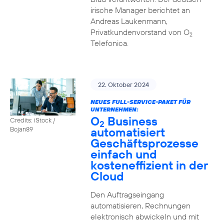
irische Manager berichtet an
Andreas Laukenmann,
Privatkundenvorstand von O
2
Telefonica.
22. Oktober 2024
NEUES FULL-SERVICE-PAKET FÜR
UNTERNEHMEN:
O
Business
Credits: iStock /
2
automatisiert
Bojan89
Geschäftsprozesse
einfach und
kosteneffizient in der
Cloud
Den Auftragseingang
automatisieren, Rechnungen
elektronisch abwickeln und mit