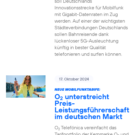
soll Deutschlands
Innovationsstrecke für Mobilfunk
mit Gigabit-Datenraten im Zug
werden. Auf einer der wichtigsten
Städteverbindungen Deutschlands
sollen Bahnreisende dank
lückenloser 5G-Ausleuchtung
künftig in bester Qualität
telefonieren und surfen können.
17. Oktober 2024
NEUE MOBILFUNKTARIFE:
O
unterstreicht
2
Preis-
Leistungsführerschaft
im deutschen Markt
O
Telefónica vereinfacht das
2
Tarifportfolio der Kernmarke O
und