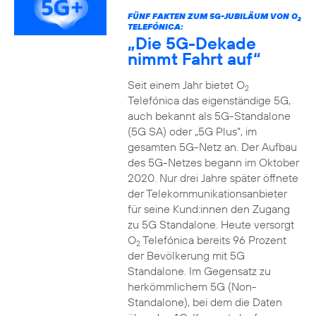
FÜNF FAKTEN ZUM 5G-JUBILÄUM VON O
2
TELEFÓNICA:
„Die 5G-Dekade
nimmt Fahrt auf“
Seit einem Jahr bietet O
2
Telefónica das eigenständige 5G,
auch bekannt als 5G-Standalone
(5G SA) oder „5G Plus“, im
gesamten 5G-Netz an. Der Aufbau
des 5G-Netzes begann im Oktober
2020. Nur drei Jahre später öffnete
der Telekommunikationsanbieter
für seine Kund:innen den Zugang
zu 5G Standalone. Heute versorgt
O
Telefónica bereits 96 Prozent
2
der Bevölkerung mit 5G
Standalone. Im Gegensatz zu
herkömmlichem 5G (Non-
Standalone), bei dem die Daten