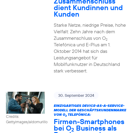
Zusammenschluss
dient Kundinnen und
Kunden
Starke Netze, niedrige Preise, hohe
Vielfalt: Zehn Jahre nach dem
Zusammenschluss von O
2
Telefónica und E-Plus am 1.
Oktober 2014 hat sich das
Leistungsangebot für
Mobilfunknutzer in Deutschland
stark verbessert.
30. September 2024
EINZIGARTIGES DEVICE-AS-A-SERVICE-
MODELL DER GESCHÄFTSKUNDENMARKE
VON O
TELEFÓNICA:
Credits:
2
Firmen-Smartphones
Gettyimages/aldomurillo
bei O
Business als
2