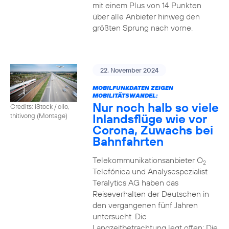
mit einem Plus von 14 Punkten
über alle Anbieter hinweg den
größten Sprung nach vorne.
22. November 2024
MOBILFUNKDATEN ZEIGEN
MOBILITÄTSWANDEL:
Nur noch halb so viele
Credits: iStock / ollo,
Inlandsflüge wie vor
thitivong (Montage)
Corona, Zuwachs bei
Bahnfahrten
Telekommunikationsanbieter O
2
Telefónica und Analysespezialist
Teralytics AG haben das
Reiseverhalten der Deutschen in
den vergangenen fünf Jahren
untersucht. Die
Langzeitbetrachtung legt offen: Die