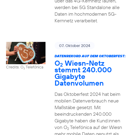
über das 4G-Kernnetz laufen,
werden bei 5G Standalone alle
Daten im hochmodernen 5G-
Kernnetz verarbeitet.
07. Oktober 2024
DATENREKORD AUF DEM OKTOBERFEST:
O
Wiesn-Netz
2
Credits: O
Telefónica
stemmt 240.000
2
Gigabyte
Datenvolumen
Das Oktoberfest 2024 hat beim
mobilen Datenverbrauch neue
Maßstäbe gesetzt. Mit
beeindruckenden 240.000
Gigabyte haben die Kund:innen
von O
Telefónica auf der Wiesn
2
mehr mobile Daten genutzt als