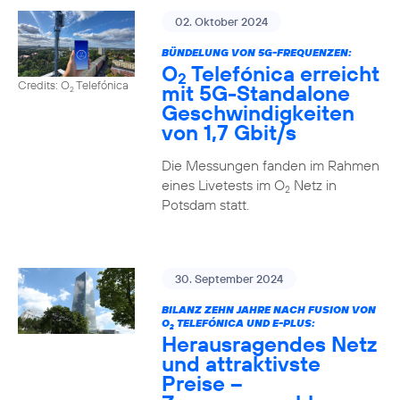
02. Oktober 2024
BÜNDELUNG VON 5G-FREQUENZEN:
O
Telefónica erreicht
2
Credits: O
Telefónica
mit 5G-Standalone
2
Geschwindigkeiten
von 1,7 Gbit/s
Die Messungen fanden im Rahmen
eines Livetests im O
Netz in
2
Potsdam statt.
30. September 2024
BILANZ ZEHN JAHRE NACH FUSION VON
O
TELEFÓNICA UND E-PLUS:
2
Herausragendes Netz
und attraktivste
Preise –