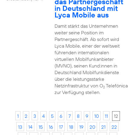
das Partnergeschäft
in Deutschland mit
Lyca Mobile aus
Damit stärkt das Unternehmen
weiter seine Position im
Partnergeschäft. Ab sofort wird
Lyca Mobile, einer der weltweit
führenden internationalen
virtuellen Mobilfunkanbieter
(MVNO), seinen Kund:innen in
Deutschland Mobilfunkdienste
über die leistungsstarke
Netzinfrastruktur von O
Telefónica
2
zur Verfügung stellen.
1
2
3
4
5
6
7
8
9
10
11
12
13
14
15
16
17
18
19
20
21
22