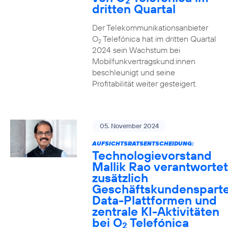
2
dritten Quartal
Der Telekommunikationsanbieter
O
Telefónica hat im dritten Quartal
2
2024 sein Wachstum bei
Mobilfunkvertragskund:innen
beschleunigt und seine
Profitabilität weiter gesteigert.
05. November 2024
AUFSICHTSRATSENTSCHEIDUNG:
Technologievorstand
Mallik Rao verantwortet
zusätzlich
Geschäftskundensparte
Data-Plattformen und
zentrale KI-Aktivitäten
bei O
Telefónica
2