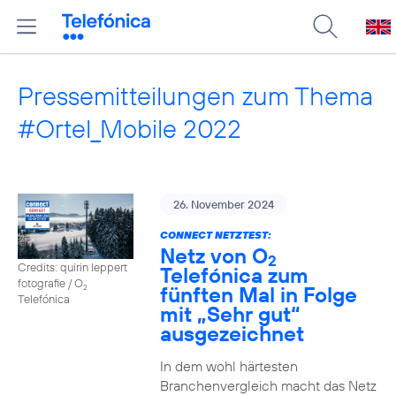
Pressemitteilungen zum Thema
#Ortel_Mobile 2022
26. November 2024
CONNECT NETZTEST:
Netz von O
2
Credits: quirin leppert
Telefónica zum
fotografie / O
fünften Mal in Folge
2
Telefónica
mit „Sehr gut“
ausgezeichnet
In dem wohl härtesten
Branchenvergleich macht das Netz