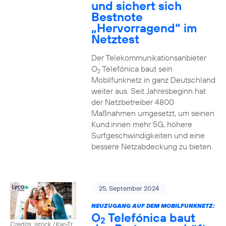
und sichert sich
Bestnote
„Hervorragend“ im
Netztest
Der Telekommunikationsanbieter
O
Telefónica baut sein
2
Mobilfunknetz in ganz Deutschland
weiter aus. Seit Jahresbeginn hat
der Netzbetreiber 4800
Maßnahmen umgesetzt, um seinen
Kund:innen mehr 5G, höhere
Surfgeschwindigkeiten und eine
bessere Netzabdeckung zu bieten.
25. September 2024
NEUZUGANG AUF DEM MOBILFUNKNETZ:
O
Telefónica baut
2
Credits: istock / Kar-Tr