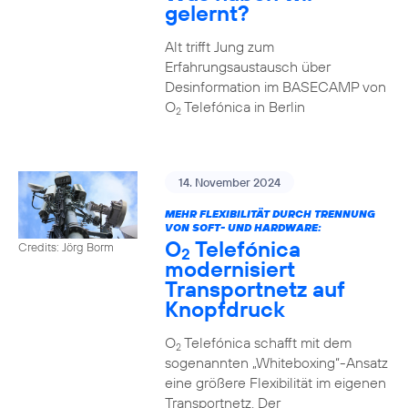
gelernt?
Alt trifft Jung zum
Erfahrungsaustausch über
Desinformation im BASECAMP von
O
Telefónica in Berlin
2
14. November 2024
MEHR FLEXIBILITÄT DURCH TRENNUNG
VON SOFT- UND HARDWARE:
O
Telefónica
Credits: Jörg Borm
2
modernisiert
Transportnetz auf
Knopfdruck
O
Telefónica schafft mit dem
2
sogenannten „Whiteboxing“-Ansatz
eine größere Flexibilität im eigenen
Transportnetz. Der