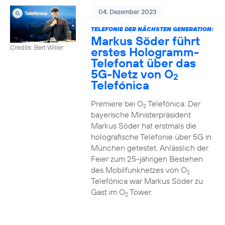
04. Dezember 2023
TELEFONIE DER NÄCHSTEN GENERATION:
Markus Söder führt
Credits: Bert Willer
erstes Hologramm-
Telefonat über das
5G-Netz von O
2
Telefónica
Premiere bei O
Telefónica: Der
2
bayerische Ministerpräsident
Markus Söder hat erstmals die
holografische Telefonie über 5G in
München getestet. Anlässlich der
Feier zum 25-jährigen Bestehen
des Mobilfunknetzes von O
2
Telefónica war Markus Söder zu
Gast im O
Tower.
2