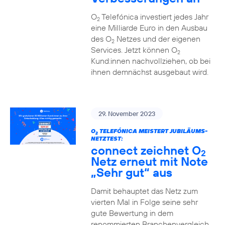
O
Telefónica investiert jedes Jahr
2
eine Milliarde Euro in den Ausbau
des O
Netzes und der eigenen
2
Services. Jetzt können O
2
Kund:innen nachvollziehen, ob bei
ihnen demnächst ausgebaut wird.
29. November 2023
O
TELEFÓNICA MEISTERT JUBILÄUMS-
2
NETZTEST:
connect zeichnet O
2
Netz erneut mit Note
„Sehr gut“ aus
Damit behauptet das Netz zum
vierten Mal in Folge seine sehr
gute Bewertung in dem
renommierten Branchenvergleich.