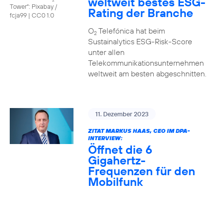
weltweit bestes ESG-
Tower": Pixabay /
Rating der Branche
fcja99
|
CC0 1.0
O
Telefónica hat beim
2
Sustainalytics ESG-Risk-Score
unter allen
Telekommunikationsunternehmen
weltweit am besten abgeschnitten.
11. Dezember 2023
ZITAT MARKUS HAAS, CEO IM DPA-
INTERVIEW:
Öffnet die 6
Gigahertz-
Frequenzen für den
Mobilfunk