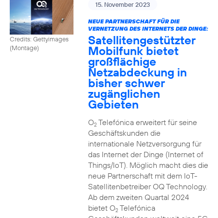
15. November 2023
NEUE PARTNERSCHAFT FÜR DIE
VERNETZUNG DES INTERNETS DER DINGE:
Satellitengestützter
Credits: Gettyimages
Mobilfunk bietet
(Montage)
großflächige
Netzabdeckung in
bisher schwer
zugänglichen
Gebieten
O
Telefónica erweitert für seine
2
Geschäftskunden die
internationale Netzversorgung für
das Internet der Dinge (Internet of
Things/IoT). Möglich macht dies die
neue Partnerschaft mit dem IoT-
Satellitenbetreiber OQ Technology.
Ab dem zweiten Quartal 2024
bietet O
Telefónica
2