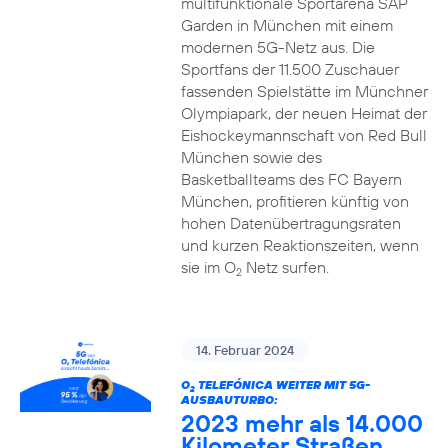
multifunktionale Sportarena SAP
Garden in München mit einem
modernen 5G-Netz aus. Die
Sportfans der 11.500 Zuschauer
fassenden Spielstätte im Münchner
Olympiapark, der neuen Heimat der
Eishockeymannschaft von Red Bull
München sowie des
Basketballteams des FC Bayern
München, profitieren künftig von
hohen Datenübertragungsraten
und kurzen Reaktionszeiten, wenn
sie im O
Netz surfen.
2
14. Februar 2024
O
TELEFÓNICA WEITER MIT 5G-
2
AUSBAUTURBO:
2023 mehr als 14.000
Kilometer Straßen