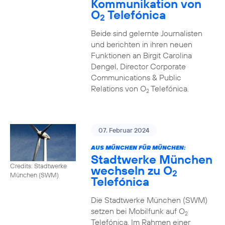
Kommunikation von
O
Telefónica
2
Beide sind gelernte Journalisten
und berichten in ihren neuen
Funktionen an Birgit Carolina
Dengel, Director Corporate
Communications & Public
Relations von O
Telefónica.
2
07. Februar 2024
AUS MÜNCHEN FÜR MÜNCHEN:
Stadtwerke München
Credits: Stadtwerke
wechseln zu O
2
München (SWM)
Telefónica
Die Stadtwerke München (SWM)
setzen bei Mobilfunk auf O
2
Telefónica. Im Rahmen einer