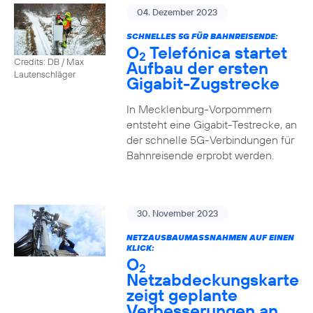
04. Dezember 2023
SCHNELLES 5G FÜR BAHNREISENDE:
O
Telefónica startet
2
Credits: DB / Max
Aufbau der ersten
Lautenschläger
Gigabit-Zugstrecke
In Mecklenburg-Vorpommern
entsteht eine Gigabit-Testrecke, an
der schnelle 5G-Verbindungen für
Bahnreisende erprobt werden.
30. November 2023
NETZAUSBAUMASSNAHMEN AUF EINEN K
LICK:
O
2
Netzabdeckungskarte
zeigt geplante
Verbesserungen an