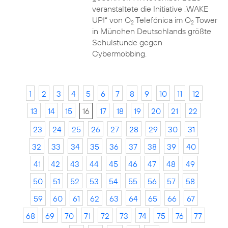
veranstaltete die Initiative „WAKE
UP!“ von O
Telefónica im O
Tower
2
2
in München Deutschlands größte
Schulstunde gegen
Cybermobbing.
1
2
3
4
5
6
7
8
9
10
11
12
13
14
15
16
17
18
19
20
21
22
23
24
25
26
27
28
29
30
31
32
33
34
35
36
37
38
39
40
41
42
43
44
45
46
47
48
49
50
51
52
53
54
55
56
57
58
59
60
61
62
63
64
65
66
67
68
69
70
71
72
73
74
75
76
77