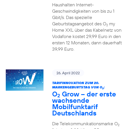
Haushalten Internet-
Geschwindigkeiten von bis zu 1
Gbit/s. Das spezielle
Geburtstagsangebot des O
my
2
Home XXL über das Kabelnetz von
Vodafone kostet 29,99 Euro in den
ersten 12 Monaten, dann dauerhaft
39,99 Euro.
26. April 2022
TARIFINNOVATION ZUM 20.
MARKENGEBURTSTAG VON O
:
2
O
Grow – der erste
2
wachsende
Mobilfunktarif
Deutschlands
Die Telekommunikationsmarke O
2