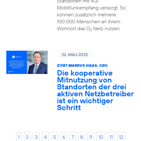
Standorten mit 4G-
Mobilfunkempfang versorgt. So
können zusätzlich mehrere
100.000 Menschen an ihrem
Wohnort das O
Netz nutzen.
2
22. März 2022
ZITAT MARKUS HAAS, CEO:
Die kooperative
Mitnutzung von
Standorten der drei
aktiven Netzbetreiber
ist ein wichtiger
Schritt
1
2
3
4
5
6
7
8
9
10
11
12