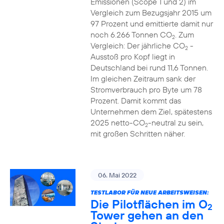
Emissionen (Scope 1 und 2) im
Vergleich zum Bezugsjahr 2015 um
97 Prozent und emittierte damit nur
noch 6.266 Tonnen CO
. Zum
2
Vergleich: Der jährliche CO
-
2
Ausstoß pro Kopf liegt in
Deutschland bei rund 11,6 Tonnen.
Im gleichen Zeitraum sank der
Stromverbrauch pro Byte um 78
Prozent. Damit kommt das
Unternehmen dem Ziel, spätestens
2025 netto-CO
-neutral zu sein,
2
mit großen Schritten näher.
06. Mai 2022
TESTLABOR FÜR NEUE ARBEITSWEISEN:
Die Pilotflächen im O
2
Tower gehen an den