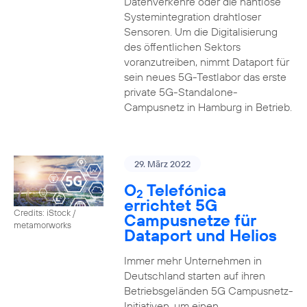
Datenverkehre oder die nahtlose
Systemintegration drahtloser
Sensoren. Um die Digitalisierung
des öffentlichen Sektors
voranzutreiben, nimmt Dataport für
sein neues 5G-Testlabor das erste
private 5G-Standalone-
Campusnetz in Hamburg in Betrieb.
29. März 2022
O
Telefónica
2
errichtet 5G
Credits: iStock /
Campusnetze für
metamorworks
Dataport und Helios
Immer mehr Unternehmen in
Deutschland starten auf ihren
Betriebsgeländen 5G Campusnetz-
Initiativen, um einen