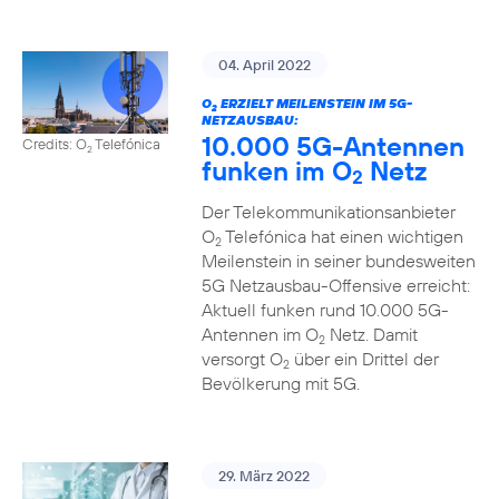
04. April 2022
O
ERZIELT MEILENSTEIN IM 5G-
2
NETZAUSBAU:
10.000 5G-Antennen
Credits: O
Telefónica
2
funken im O
Netz
2
Der Telekommunikationsanbieter
O
Telefónica hat einen wichtigen
2
Meilenstein in seiner bundesweiten
5G Netzausbau-Offensive erreicht:
Aktuell funken rund 10.000 5G-
Antennen im O
Netz. Damit
2
versorgt O
über ein Drittel der
2
Bevölkerung mit 5G.
29. März 2022