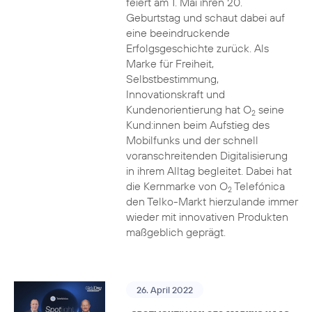
feiert am 1. Mai ihren 20.
Geburtstag und schaut dabei auf
eine beeindruckende
Erfolgsgeschichte zurück. Als
Marke für Freiheit,
Selbstbestimmung,
Innovationskraft und
Kundenorientierung hat O
seine
2
Kund:innen beim Aufstieg des
Mobilfunks und der schnell
voranschreitenden Digitalisierung
in ihrem Alltag begleitet. Dabei hat
die Kernmarke von O
Telefónica
2
den Telko-Markt hierzulande immer
wieder mit innovativen Produkten
maßgeblich geprägt.
26. April 2022