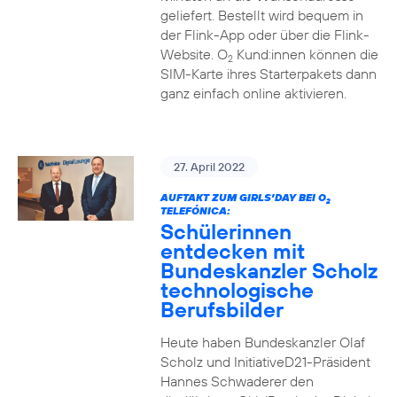
geliefert. Bestellt wird bequem in
der Flink-App oder über die Flink-
Website. O
Kund:innen können die
2
SIM-Karte ihres Starterpakets dann
ganz einfach online aktivieren.
27. April 2022
AUFTAKT ZUM GIRLS’DAY BEI O
2
TELEFÓNICA:
Schülerinnen
entdecken mit
Bundeskanzler Scholz
technologische
Berufsbilder
Heute haben Bundeskanzler Olaf
Scholz und InitiativeD21-Präsident
Hannes Schwaderer den