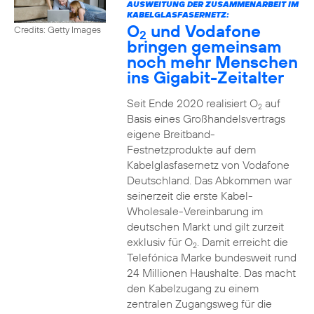
AUSWEITUNG DER ZUSAMMENARBEIT IM
KABELGLASFASERNETZ:
O
und Vodafone
Credits: Getty Images
2
bringen gemeinsam
noch mehr Menschen
ins Gigabit-Zeitalter
Seit Ende 2020 realisiert O
auf
2
Basis eines Großhandelsvertrags
eigene Breitband-
Festnetzprodukte auf dem
Kabelglasfasernetz von Vodafone
Deutschland. Das Abkommen war
seinerzeit die erste Kabel-
Wholesale-Vereinbarung im
deutschen Markt und gilt zurzeit
exklusiv für O
. Damit erreicht die
2
Telefónica Marke bundesweit rund
24 Millionen Haushalte. Das macht
den Kabelzugang zu einem
zentralen Zugangsweg für die