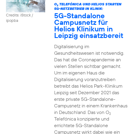
O
TELEFÓNICA UND HELIOS STARTEN
2
5G-NETZBETRIEB IN KLINIK:
5G-Standalone
Credits: iStock /
Campusnetz für
ipopba
Helios Klinikum in
Leipzig einsatzbereit
Digitalisierung im
Gesundheitswesen ist notwendig.
Das hat die Coronapandemie an
vielen Stellen sichtbar gemacht.
Um im eigenen Haus die
Digitalisierung voranzutreiben
betreibt das Helios Park-Klinikum
Leipzig seit Dezember 2021 das
erste private 5G-Standalone-
Campusnetz in einem Krankenhaus
in Deutschland. Das von O
2
Telefónica konzipierte und
errichtete 5G-Standalone
Campusnetz wirkt dabei wie ein