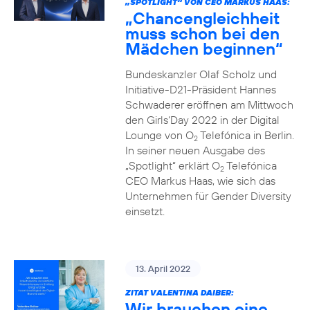
„SPOTLIGHT“ VON CEO MARKUS HAAS:
„Chancengleichheit
muss schon bei den
Mädchen beginnen“
Bundeskanzler Olaf Scholz und
Initiative-D21-Präsident Hannes
Schwaderer eröffnen am Mittwoch
den Girls‘Day 2022 in der Digital
Lounge von O
Telefónica in Berlin.
2
In seiner neuen Ausgabe des
„Spotlight“ erklärt O
Telefónica
2
CEO Markus Haas, wie sich das
Unternehmen für Gender Diversity
einsetzt.
13. April 2022
ZITAT VALENTINA DAIBER:
Wir brauchen eine