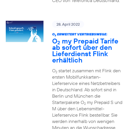
CEO von Telefónica Deutschland.
28. April 2022
O
ERWEITERT VERTRIEBSWEGE:
2
O
my Prepaid Tarife
2
ab sofort über den
Lieferdienst Flink
erhältlich
O
startet zusammen mit Flink den
2
ersten Mobilfunkkarten-
Lieferservice eines Netzbetreibers
in Deutschland. Ab sofort sind in
Berlin und München die
Starterpakete O
my Prepaid S und
2
M über den Lebensmittel-
Lieferservice Flink bestellbar. Sie
werden innerhalb von wenigen
Minuten an die Wunschadresse