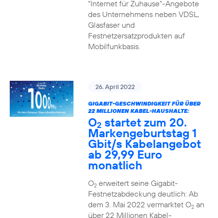
“Internet für Zuhause”-Angebote
des Unternehmens neben VDSL,
Glasfaser und
Festnetzersatzprodukten auf
Mobilfunkbasis.
26. April 2022
GIGABIT-GESCHWINDIGKEIT FÜR ÜBER
22 MILLIONEN KABEL-HAUSHALTE:
O
startet zum 20.
2
Markengeburtstag 1
Gbit/s Kabelangebot
ab 29,99 Euro
monatlich
O
erweitert seine Gigabit-
2
Festnetzabdeckung deutlich: Ab
dem 3. Mai 2022 vermarktet O
an
2
über 22 Millionen Kabel-