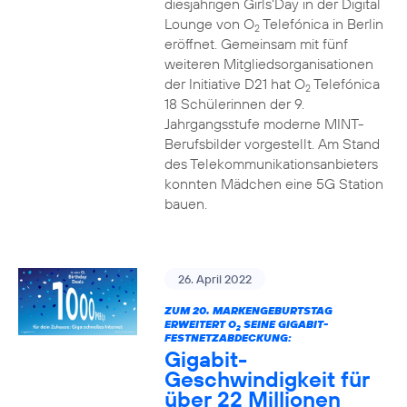
diesjährigen Girls‘Day in der Digital
Lounge von O
Telefónica in Berlin
2
eröffnet. Gemeinsam mit fünf
weiteren Mitgliedsorganisationen
der Initiative D21 hat O
Telefónica
2
18 Schülerinnen der 9.
Jahrgangsstufe moderne MINT-
Berufsbilder vorgestellt. Am Stand
des Telekommunikationsanbieters
konnten Mädchen eine 5G Station
bauen.
26. April 2022
ZUM 20. MARKENGEBURTSTAG
ERWEITERT O
SEINE GIGABIT-
2
FESTNETZABDECKUNG:
Gigabit-
Geschwindigkeit für
über 22 Millionen