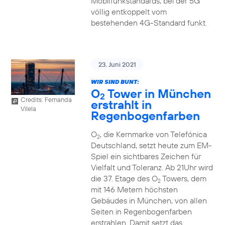
Mobilfunkstandards, bei der 5G
völlig entkoppelt vom
bestehenden 4G-Standard funkt.
23. Juni 2021
WIR SIND BUNT:
O
Tower in München
2
Credits: Fernanda
erstrahlt in
Vilela
Regenbogenfarben
O
, die Kernmarke von Telefónica
2
Deutschland, setzt heute zum EM-
Spiel ein sichtbares Zeichen für
Vielfalt und Toleranz. Ab 21Uhr wird
die 37. Etage des O
Towers, dem
2
mit 146 Metern höchsten
Gebäudes in München, von allen
Seiten in Regenbogenfarben
erstrahlen. Damit setzt das