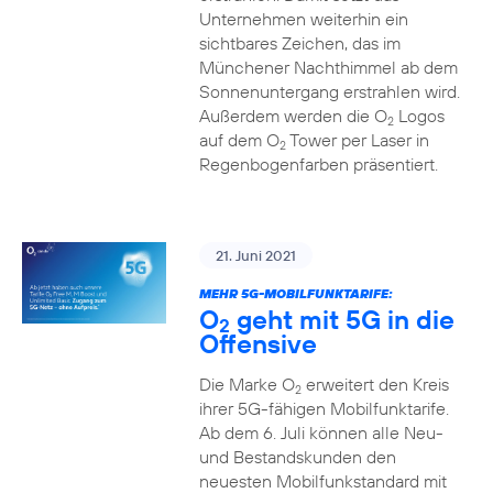
Unternehmen weiterhin ein
sichtbares Zeichen, das im
Münchener Nachthimmel ab dem
Sonnenuntergang erstrahlen wird.
Außerdem werden die O
Logos
2
auf dem O
Tower per Laser in
2
Regenbogenfarben präsentiert.
21. Juni 2021
MEHR 5G-MOBILFUNKTARIFE:
O
geht mit 5G in die
2
Offensive
Die Marke O
erweitert den Kreis
2
ihrer 5G-fähigen Mobilfunktarife.
Ab dem 6. Juli können alle Neu-
und Bestandskunden den
neuesten Mobilfunkstandard mit