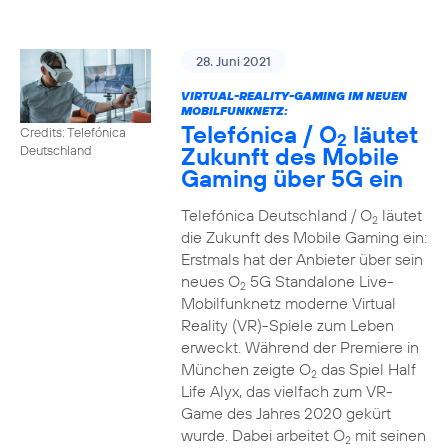
28. Juni 2021
VIRTUAL-REALITY-GAMING IM NEUEN
MOBILFUNKNETZ:
Telefónica / O
läutet
Credits: Telefónica
2
Zukunft des Mobile
Deutschland
Gaming über 5G ein
Telefónica Deutschland / O
läutet
2
die Zukunft des Mobile Gaming ein:
Erstmals hat der Anbieter über sein
neues O
5G Standalone Live-
2
Mobilfunknetz moderne Virtual
Reality (VR)-Spiele zum Leben
erweckt. Während der Premiere in
München zeigte O
das Spiel Half
2
Life Alyx, das vielfach zum VR-
Game des Jahres 2020 gekürt
wurde. Dabei arbeitet O
mit seinen
2