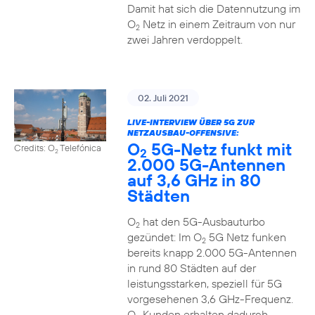
Damit hat sich die Datennutzung im
O
Netz in einem Zeitraum von nur
2
zwei Jahren verdoppelt.
02. Juli 2021
LIVE-INTERVIEW ÜBER 5G ZUR
NETZAUSBAU-OFFENSIVE:
O
5G-Netz funkt mit
Credits: O
Telefónica
2
2
2.000 5G-Antennen
auf 3,6 GHz in 80
Städten
O
hat den 5G-Ausbauturbo
2
gezündet: Im O
5G Netz funken
2
bereits knapp 2.000 5G-Antennen
in rund 80 Städten auf der
leistungsstarken, speziell für 5G
vorgesehenen 3,6 GHz-Frequenz.
O
Kunden erhalten dadurch