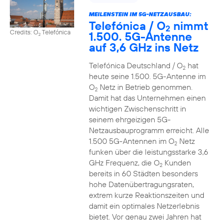
MEILENSTEIN IM 5G-NETZAUSBAU:
Telefónica / O
nimmt
2
Credits: O
Telefónica
1.500. 5G-Antenne
2
auf 3,6 GHz ins Netz
Telefónica Deutschland / O
hat
2
heute seine 1.500. 5G-Antenne im
O
Netz in Betrieb genommen.
2
Damit hat das Unternehmen einen
wichtigen Zwischenschritt in
seinem ehrgeizigen 5G-
Netzausbauprogramm erreicht. Alle
1.500 5G-Antennen im O
Netz
2
funken über die leistungsstarke 3,6
GHz Frequenz, die O
Kunden
2
bereits in 60 Städten besonders
hohe Datenübertragungsraten,
extrem kurze Reaktionszeiten und
damit ein optimales Netzerlebnis
bietet. Vor genau zwei Jahren hat