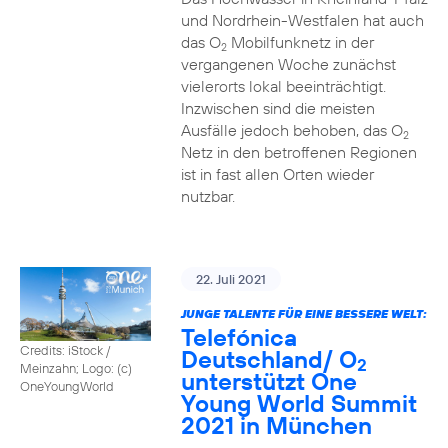
und Nordrhein-Westfalen hat auch
das O
Mobilfunknetz in der
2
vergangenen Woche zunächst
vielerorts lokal beeinträchtigt.
Inzwischen sind die meisten
Ausfälle jedoch behoben, das O
2
Netz in den betroffenen Regionen
ist in fast allen Orten wieder
nutzbar.
22. Juli 2021
JUNGE TALENTE FÜR EINE BESSERE WELT:
Telefónica
Credits: iStock /
Deutschland/ O
2
Meinzahn; Logo: (c)
unterstützt One
OneYoungWorld
Young World Summit
2021 in München