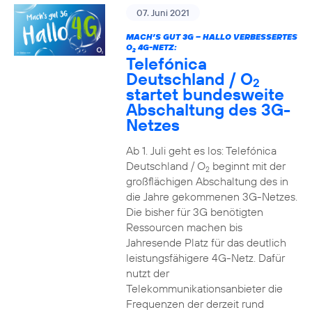
07. Juni 2021
MACH’S GUT 3G – HALLO VERBESSERTES
O
4G-NETZ:
2
Telefónica
Deutschland / O
2
startet bundesweite
Abschaltung des 3G-
Netzes
Ab 1. Juli geht es los: Telefónica
Deutschland / O
beginnt mit der
2
großflächigen Abschaltung des in
die Jahre gekommenen 3G-Netzes.
Die bisher für 3G benötigten
Ressourcen machen bis
Jahresende Platz für das deutlich
leistungsfähigere 4G-Netz. Dafür
nutzt der
Telekommunikationsanbieter die
Frequenzen der derzeit rund