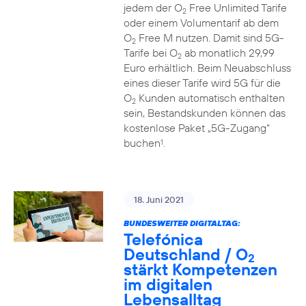
jedem der O
Free Unlimited Tarife
2
oder einem Volumentarif ab dem
O
Free M nutzen. Damit sind 5G-
2
Tarife bei O
ab monatlich 29,99
2
Euro erhältlich. Beim Neuabschluss
eines dieser Tarife wird 5G für die
O
Kunden automatisch enthalten
2
sein, Bestandskunden können das
kostenlose Paket „5G-Zugang“
buchen
.
1
18. Juni 2021
BUNDESWEITER DIGITALTAG:
Telefónica
Deutschland / O
2
stärkt Kompetenzen
im digitalen
Lebensalltag