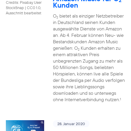
2
Credits: Pixabay User
Kunden
StockSnap
|
CC0 1.0,
Ausschnitt bearbeitet
O
bietet als einziger Netzbetreiber
2
in Deutschland seinen Kunden
ausgewählte Dienste von Amazon
an. Ab 4. Februar können Neu- wie
Bestandskunden Amazon Music
genießen: O
Kunden erhalten zu
2
einem attraktiven Preis
unbegrenzten Zugang zu mehr als
50 Millionen Songs, beliebten
Hörspielen, können live alle Spiele
der Bundesliga per Audio verfolgen
sowie ihre Lieblingssongs
downloaden und so unterwegs
ohne Internetverbindung nutzen.
1
28. Januar 2020