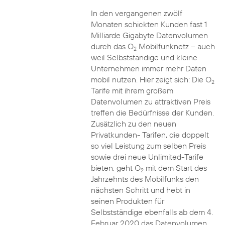
In den vergangenen zwölf
Monaten schickten Kunden fast 1
Milliarde Gigabyte Datenvolumen
durch das O
Mobilfunknetz – auch
2
weil Selbstständige und kleine
Unternehmen immer mehr Daten
mobil nutzen. Hier zeigt sich: Die O
2
Tarife mit ihrem großem
Datenvolumen zu attraktiven Preis
treffen die Bedürfnisse der Kunden.
Zusätzlich zu den neuen
Privatkunden- Tarifen, die doppelt
so viel Leistung zum selben Preis
sowie drei neue Unlimited-Tarife
bieten, geht O
mit dem Start des
2
Jahrzehnts des Mobilfunks den
nächsten Schritt und hebt in
seinen Produkten für
Selbstständige ebenfalls ab dem 4.
Februar 2020 das Datenvolumen