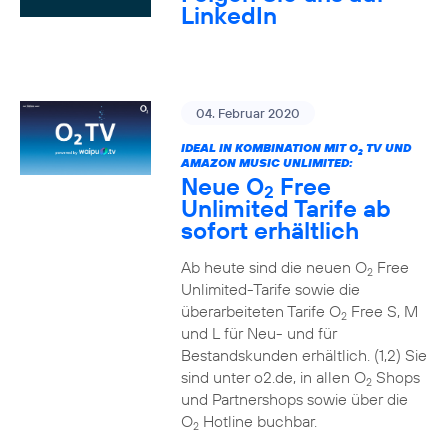
LinkedIn
04. Februar 2020
IDEAL IN KOMBINATION MIT O
TV UND
2
AMAZON MUSIC UNLIMITED:
Neue O
Free
2
Unlimited Tarife ab
sofort erhältlich
Ab heute sind die neuen O
Free
2
Unlimited-Tarife sowie die
überarbeiteten Tarife O
Free S, M
2
und L für Neu- und für
Bestandskunden erhältlich. (1,2) Sie
sind unter o2.de, in allen O
Shops
2
und Partnershops sowie über die
O
Hotline buchbar.
2