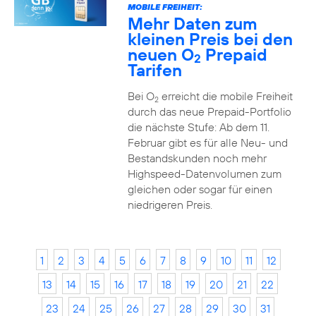
MOBILE FREIHEIT:
Mehr Daten zum
kleinen Preis bei den
neuen O
Prepaid
2
Tarifen
Bei O
erreicht die mobile Freiheit
2
durch das neue Prepaid-Portfolio
die nächste Stufe: Ab dem 11.
Februar gibt es für alle Neu- und
Bestandskunden noch mehr
Highspeed-Datenvolumen zum
gleichen oder sogar für einen
niedrigeren Preis.
1
2
3
4
5
6
7
8
9
10
11
12
13
14
15
16
17
18
19
20
21
22
23
24
25
26
27
28
29
30
31