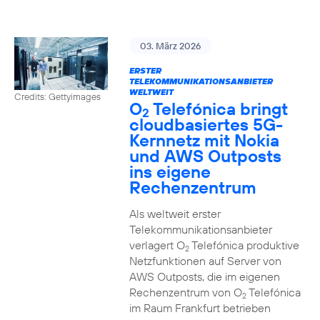
03. März 2026
ERSTER
TELEKOMMUNIKATIONSANBIETER
WELTWEIT
Credits: Gettyimages
O
Telefónica bringt
2
cloudbasiertes 5G-
Kernnetz mit Nokia
und AWS Outposts
ins eigene
Rechenzentrum
Als weltweit erster
Telekommunikationsanbieter
verlagert O
Telefónica produktive
2
Netzfunktionen auf Server von
AWS Outposts, die im eigenen
Rechenzentrum von O
Telefónica
2
im Raum Frankfurt betrieben