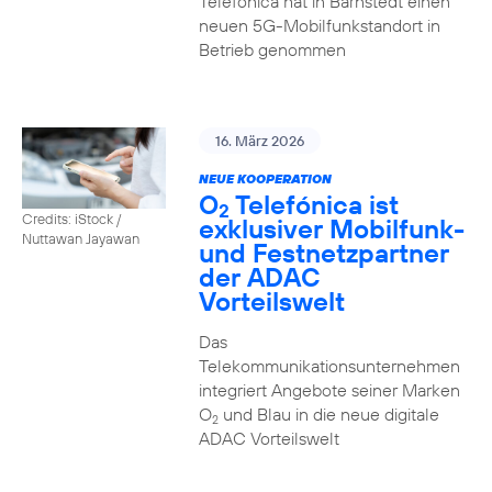
Telefónica hat in Barnstedt einen
neuen 5G-Mobilfunkstandort in
Betrieb genommen
16. März 2026
NEUE KOOPERATION
O
Telefónica ist
2
Credits: iStock /
exklusiver Mobilfunk-
Nuttawan Jayawan
und Festnetzpartner
der ADAC
Vorteilswelt
Das
Telekommunikationsunternehmen
integriert Angebote seiner Marken
O
und Blau in die neue digitale
2
ADAC Vorteilswelt