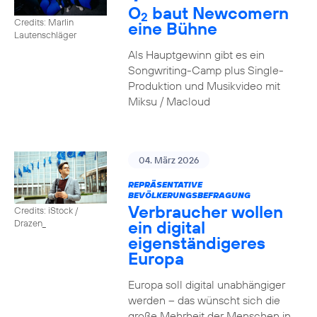
O
baut Newcomern
2
Credits: Marlin
eine Bühne
Lautenschläger
Als Hauptgewinn gibt es ein
Songwriting-Camp plus Single-
Produktion und Musikvideo mit
Miksu / Macloud
04. März 2026
REPRÄSENTATIVE
BEVÖLKERUNGSBEFRAGUNG
Verbraucher wollen
Credits: iStock /
ein digital
Drazen_
eigenständigeres
Europa
Europa soll digital unabhängiger
werden – das wünscht sich die
große Mehrheit der Menschen in