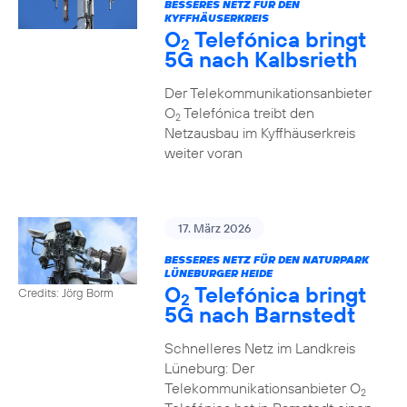
BESSERES NETZ FÜR DEN
KYFFHÄUSERKREIS
O
Telefónica bringt
2
5G nach Kalbsrieth
Der Telekommunikationsanbieter
O
Telefónica treibt den
2
Netzausbau im Kyffhäuserkreis
weiter voran
17. März 2026
BESSERES NETZ FÜR DEN NATURPARK
LÜNEBURGER HEIDE
O
Telefónica bringt
Credits: Jörg Borm
2
5G nach Barnstedt
Schnelleres Netz im Landkreis
Lüneburg: Der
Telekommunikationsanbieter O
2