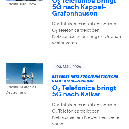
O
Telefónica bringt
2
Credits: Jörg Borm
5G nach Kappel-
Grafenhausen
Der Telekommunikationsanbieter
O
Telefónica treibt den
2
Netzausbau in der Region Ortenau
weiter voran
03. März 2026
BESSERES NETZ FÜR DIE HISTORISCHE
STADT AM NIEDERRHEIN
O
Telefónica bringt
Credits: Telefónica
2
5G nach Kalkar
Deutschland
Der Telekommunikationsanbieter
O
Telefónica treibt den
2
Netzausbau am Niederrhein weiter
voran