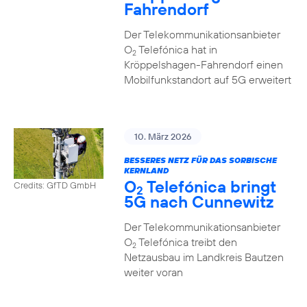
Fahrendorf
Der Telekommunikationsanbieter
O
Telefónica hat in
2
Kröppelshagen-Fahrendorf einen
Mobilfunkstandort auf 5G erweitert
10. März 2026
BESSERES NETZ FÜR DAS SORBISCHE
KERNLAND
O
Telefónica bringt
Credits: GfTD GmbH
2
5G nach Cunnewitz
Der Telekommunikationsanbieter
O
Telefónica treibt den
2
Netzausbau im Landkreis Bautzen
weiter voran