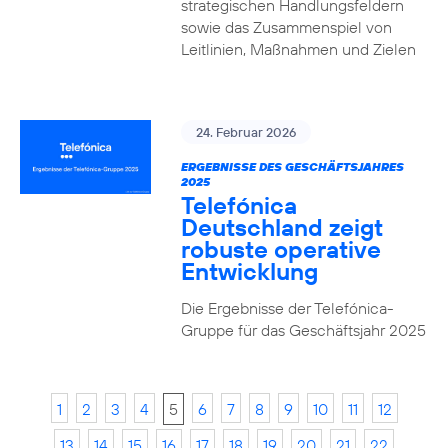
strategischen Handlungsfeldern
sowie das Zusammenspiel von
Leitlinien, Maßnahmen und Zielen
24. Februar 2026
ERGEBNISSE DES GESCHÄFTSJAHRES
2025
Telefónica
Deutschland zeigt
robuste operative
Entwicklung
Die Ergebnisse der Telefónica-
Gruppe für das Geschäftsjahr 2025
1
2
3
4
5
6
7
8
9
10
11
12
13
14
15
16
17
18
19
20
21
22