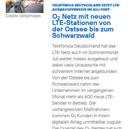
TELEFÓNICA DEUTSCHLAND SETZT LTE-
AUSBAUOFFENSIVE IM JULI FORT:
O
Netz mit neuen
Credits: Gettyimages
2
LTE-Stationen von
der Ostsee bis zum
Schwarzwald
Telefónica Deutschland hat das
LTE-Netz auch im Sommermonat
Juli weiter massiv ausgebaut und
dabei viele Urlaubsorte mit
schnellem Internet angebunden.
Von der Ostsee bis zum
Schwarzwald nahm das
Unternehmen im vergangenen
Monat mehr als 600 neue LTE-
Sender in Betrieb. Die
umfangreichen Maßnahmen
kommen O
Kunden in ihrem
2
digitalen Alltag unmittelbar zugute:
Die Qualität des O
Netzes hat sich