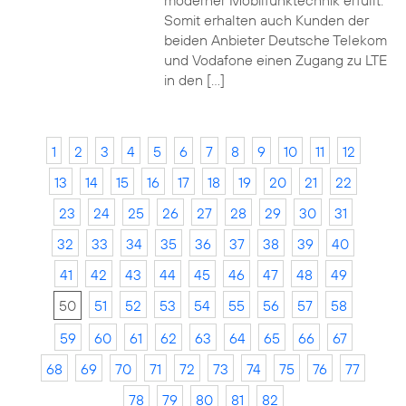
moderner Mobilfunktechnik erfüllt.
Somit erhalten auch Kunden der
beiden Anbieter Deutsche Telekom
und Vodafone einen Zugang zu LTE
in den […]
1
2
3
4
5
6
7
8
9
10
11
12
13
14
15
16
17
18
19
20
21
22
23
24
25
26
27
28
29
30
31
32
33
34
35
36
37
38
39
40
41
42
43
44
45
46
47
48
49
50
51
52
53
54
55
56
57
58
59
60
61
62
63
64
65
66
67
68
69
70
71
72
73
74
75
76
77
78
79
80
81
82