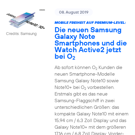
08. August 2019
MOBILE FREIHEIT AUF PREMIUM-LEVEL:
Die neuen Samsung
Credits: Samsung
Galaxy Note
Smartphones und die
Watch Active2 jetzt
bei O
2
Ab sofort können O
Kunden die
2
neuen Smartphone-Modelle
Samsung Galaxy Note10 sowie
Note10+ bei O
vorbestellen.
2
Erstmals gibt es das neue
Samsung-Flaggschiff in zwei
unterschiedlichen Größen: das
kompakte Galaxy Note10 mit einem
15,94 cm / 6,3 Zoll Display und das
Galaxy Note10+ mit dem größeren
17,16 cm / 6,8 Zoll Display. Vorder-