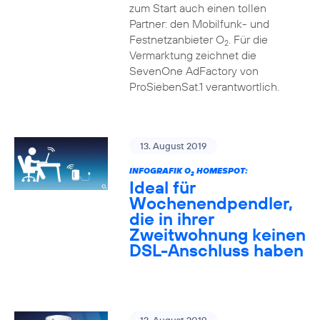
zum Start auch einen tollen
Partner: den Mobilfunk- und
Festnetzanbieter O
. Für die
2
Vermarktung zeichnet die
SevenOne AdFactory von
ProSiebenSat.1 verantwortlich.
13. August 2019
INFOGRAFIK O
HOMESPOT:
2
Ideal für
Wochenendpendler,
die in ihrer
Zweitwohnung keinen
DSL-Anschluss haben