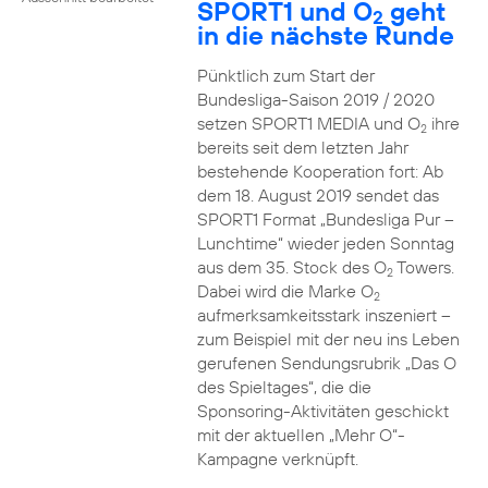
SPORT1 und O
geht
2
in die nächste Runde
Pünktlich zum Start der
Bundesliga-Saison 2019 / 2020
setzen SPORT1 MEDIA und O
ihre
2
bereits seit dem letzten Jahr
bestehende Kooperation fort: Ab
dem 18. August 2019 sendet das
SPORT1 Format „Bundesliga Pur –
Lunchtime“ wieder jeden Sonntag
aus dem 35. Stock des O
Towers.
2
Dabei wird die Marke O
2
aufmerksamkeitsstark inszeniert –
zum Beispiel mit der neu ins Leben
gerufenen Sendungsrubrik „Das O
des Spieltages“, die die
Sponsoring-Aktivitäten geschickt
mit der aktuellen „Mehr O“-
Kampagne verknüpft.