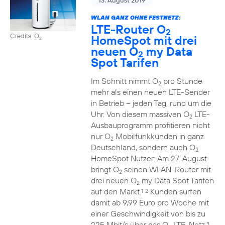
13. August 2019
WLAN GANZ OHNE FESTNETZ:
LTE-Router O
2
Credits: O
HomeSpot mit drei
2
neuen O
my Data
2
Spot Tarifen
Im Schnitt nimmt O
pro Stunde
2
mehr als einen neuen LTE-Sender
in Betrieb – jeden Tag, rund um die
Uhr. Von diesem massiven O
LTE-
2
Ausbauprogramm profitieren nicht
nur O
Mobilfunkkunden in ganz
2
Deutschland, sondern auch O
2
HomeSpot Nutzer: Am 27. August
bringt O
seinen WLAN-Router mit
2
drei neuen O
my Data Spot Tarifen
2
auf den Markt.
Kunden surfen
1
2
damit ab 9,99 Euro pro Woche mit
einer Geschwindigkeit von bis zu
225 Mbit/s über das O
LTE-Netz.
3