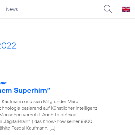
News
2022
ANN:
inem Superhirn“
l Kaufmann und sein Mitgründer Marc
hnologie basierend auf Künstlicher Intelligenz
 Menschen vernetzt. Auch Telefónica
m „DigitalBrain“1) das Know-how seiner 8800
ählte Pascal Kaufmann, […]