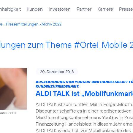
haltigkeit
Kunden
Investoren
Partner
Karriere
Presse
ws
Pressemitteilungen
Archiv 2022
ilungen zum Thema #Ortel_Mobile 
20. Dezember 2018
AUSZEICHNUNG VON YOUGOV UND HANDELSBLATT FÜR
KUNDENZUFRIEDENHEIT:
ALDI TALK ist „Mobilfunkmar
ALDI TALK ist zum fünften Mal in Folge „Mobilf
Discounter schaffte es in einer repräsentativ
usschnitt
Marktforschungsunternehmens YouGov in Zusam
Finanzzeitung Handelsblatt in diesem Jahr erneut
ALDI TALK wiederholt zur Mobilfunkmarke des J