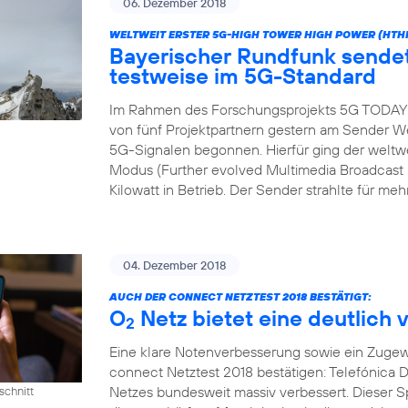
06. Dezember 2018
WELTWEIT ERSTER 5G-HIGH TOWER HIGH POWER (HTH
Bayerischer Rundfunk send
testweise im 5G-Standard
Im Rahmen des Forschungsprojekts 5G TODAY h
von fünf Projektpartnern gestern am Sender We
5G-Signalen begonnen. Hierfür ging der wel
Modus (Further evolved Multimedia Broadcast M
Kilowatt in Betrieb. Der Sender strahlte für meh
04. Dezember 2018
AUCH DER CONNECT NETZTEST 2018 BESTÄTIGT:
O
Netz bietet eine deutlich 
2
Eine klare Notenverbesserung sowie ein Zugew
connect Netztest 2018 bestätigen: Telefónica D
Netzes bundesweit massiv verbessert. Dieser 
schnitt