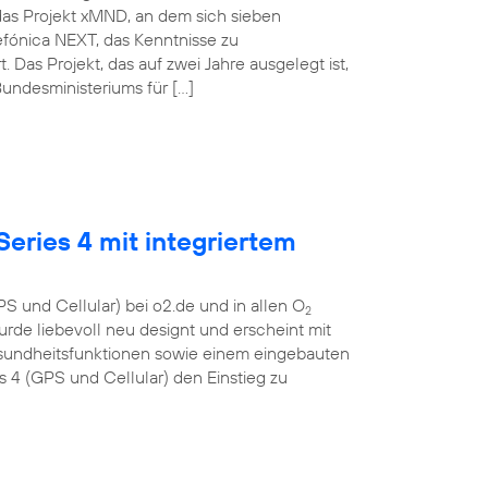
das Projekt xMND, an dem sich sieben
lefónica NEXT, das Kenntnisse zu
as Projekt, das auf zwei Jahre ausgelegt ist,
undesministeriums für […]
eries 4 mit integriertem
S und Cellular) bei o2.de und in allen O
2
urde liebevoll neu designt und erscheint mit
esundheitsfunktionen sowie einem eingebauten
4 (GPS und Cellular) den Einstieg zu