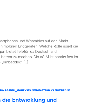
martphones und Wearables auf den Markt.
ten mobilen Endgeräten. Welche Rolle spielt die
gen bietet Telefónica Deutschland
 besser zu machen. Die eSIM ist bereits fest im
he „embedded“ […]
INSAMES „EARLY 5G INNOVATION CLUSTER“ IN
 die Entwicklung und