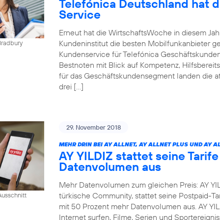
Telefónica Deutschland hat 
Service
Erneut hat die WirtschaftsWoche in diesem Ja
Kundeninstitut die besten Mobilfunkanbieter g
Bradbury
Kundenservice für Telefónica Geschäftskunden
Bestnoten mit Blick auf Kompetenz, Hilfsbereit
für das Geschäftskundensegment landen die at
drei […]
29. November 2018
MEHR DRIN BEI AY ALLNET, AY ALLNET PLUS UND AY A
AY YILDIZ stattet seine Tarif
Datenvolumen aus
Mehr Datenvolumen zum gleichen Preis: AY YIL
türkische Community, stattet seine Postpaid-Tar
usschnitt
mit 50 Prozent mehr Datenvolumen aus. AY YI
Internet surfen, Filme, Serien und Sportereig