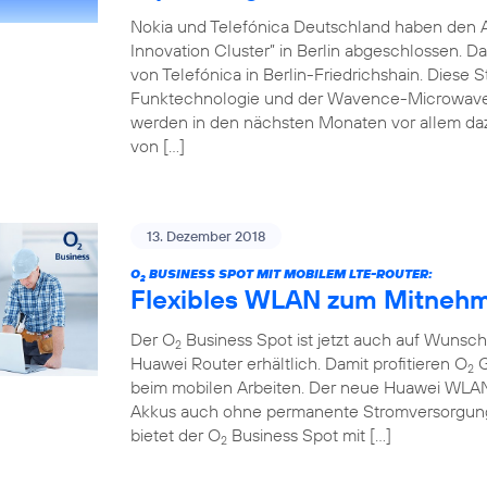
Nokia und Telefónica Deutschland haben den 
Innovation Cluster” in Berlin abgeschlossen. D
von Telefónica in Berlin-Friedrichshain. Diese 
Funktechnologie und der Wavence-Microwave-T
werden in den nächsten Monaten vor allem da
von […]
13. Dezember 2018
O
BUSINESS SPOT MIT MOBILEM LTE-ROUTER:
2
Flexibles WLAN zum Mitnehm
Der O
Business Spot ist jetzt auch auf Wuns
2
Huawei Router erhältlich. Damit profitieren O
G
2
beim mobilen Arbeiten. Der neue Huawei WLAN-R
Akkus auch ohne permanente Stromversorgung 
bietet der O
Business Spot mit […]
2