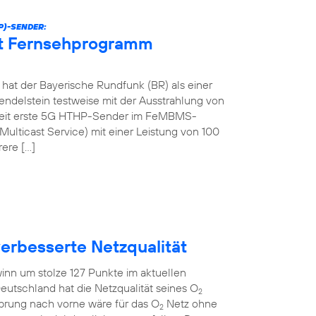
P)-SENDER:
et Fernsehprogramm
at der Bayerische Rundfunk (BR) als einer
ndelstein testweise mit der Ausstrahlung von
tweit erste 5G HTHP-Sender im FeMBMS-
ulticast Service) mit einer Leistung von 100
rere […]
verbesserte Netzqualität
inn um stolze 127 Punkte im aktuellen
eutschland hat die Netzqualität seines O
2
Sprung nach vorne wäre für das O
Netz ohne
2