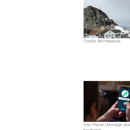
Credits: BR Pressebild
Foto: Placeit
|
Montage, Aus
bearbeitet