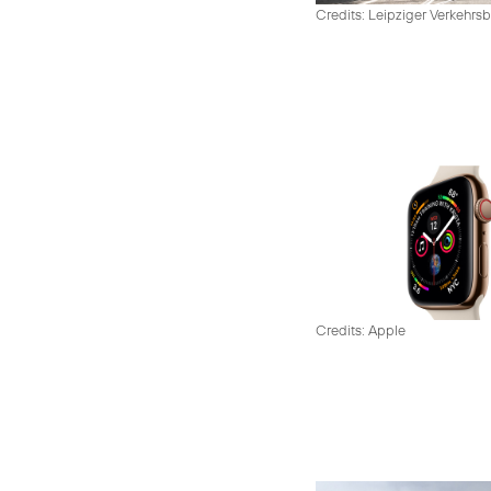
Credits: Leipziger Verkehrsb
Credits: Apple