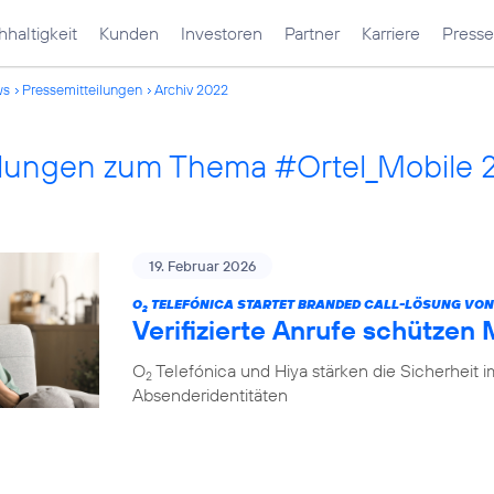
haltigkeit
Kunden
Investoren
Partner
Karriere
Presse
ws
Pressemitteilungen
Archiv 2022
ilungen zum Thema #Ortel_Mobile 
19. Februar 2026
O
TELEFÓNICA STARTET BRANDED CALL-LÖSUNG VON
2
Verifizierte Anrufe schützen
O
Telefónica und Hiya stärken die Sicherheit 
2
Absenderidentitäten