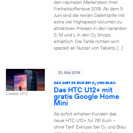
den nächsten Meilenstein ihrer
Freiheitsoffensive 2018. Ab dem 5.
Juni sind die reinen Datentarife mit
extra viel Highspeed-Volumen zu
attraktiven Preisen in den Varianten
S, M und L in den O
Shops
2
erhältlich. Die Tarife richten sich
speziell an Nutzer von Tablets, […]
23. Mai 2018
DAS GIBT ES NUR BEI O
UND BLAU:
2
Das HTC U12+ mit
Credits: HTC
gratis Google Home
Mini
Ab sofort erhalten Kunden das
neue HTC U12+ für 781 Euro –
ohne Tarif. Exklusiv bei O
und Blau
2