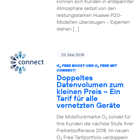
können sich Kunden in entspannter
Atmosphäre selbst von den
leistungsstarken Huawei P20-
Modellen überzeugen – Experten
stehen […]
23. Mai 2018
O
FREE BOOST UND O
FREE MIT
2
2
CONNECT:
Doppeltes
Datenvolumen zum
kleinen Preis – Ein
Tarif für alle
vernetzten Geräte
Die Mobilfunkmarke O
zündet für
2
ihre Kunden die nächste Stufe ihrer
Freiheitsoffensive 2018. Im neuen
O
Free Tarifportfolio verdoppeln
2