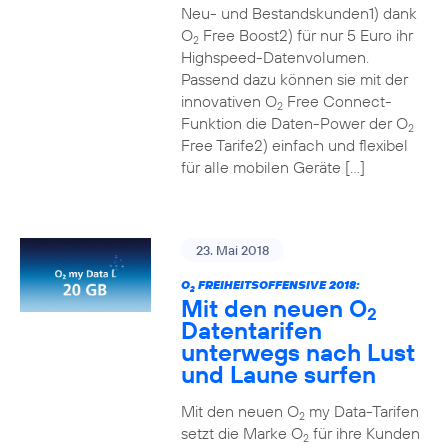
Neu- und Bestandskunden1) dank
O
Free Boost2) für nur 5 Euro ihr
2
Highspeed-Datenvolumen.
Passend dazu können sie mit der
innovativen O
Free Connect-
2
Funktion die Daten-Power der O
2
Free Tarife2) einfach und flexibel
für alle mobilen Geräte […]
23. Mai 2018
O
FREIHEITSOFFENSIVE 2018:
2
Mit den neuen O
2
Datentarifen
unterwegs nach Lust
und Laune surfen
Mit den neuen O
my Data-Tarifen
2
setzt die Marke O
für ihre Kunden
2