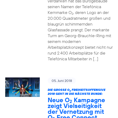
verdanken hat das Bürogebäude
seinen Namen der Telefónica
Kernmarke O
, deren Logo an der
2
20.000 Quadratmeter großen und
blaugrün schimmernden
Glasfassade prangt. Der markante
Turm am Georg-Brauchle-Ring mit
seinem modernen
Arbeitsplatzkonzept bietet nicht nur
rund 2.400 Arbeitsplätze für die
Telefónica Mitarbeiter in […]
05. Juni 2018
DIE GROSSE O
FREIHEITSOFFENSIVE
2
2018 GEHT IN DIE NÄCHSTE RUNDE:
Neue O
Kampagne
2
zeigt Vielseitigkeit
der Vernetzung mit
O
Free Connect