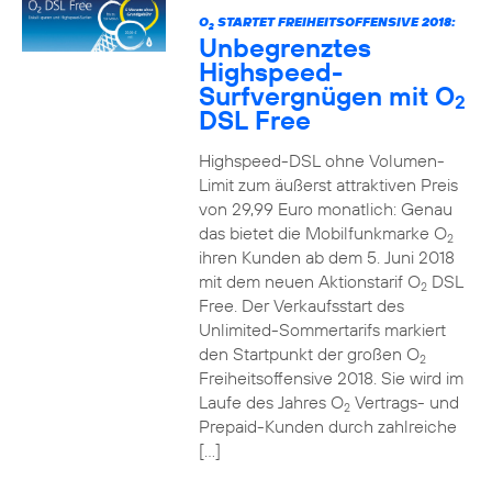
O
STARTET FREIHEITSOFFENSIVE 2018:
2
Unbegrenztes
Highspeed-
Surfvergnügen mit O
2
DSL Free
Highspeed-DSL ohne Volumen-
Limit zum äußerst attraktiven Preis
von 29,99 Euro monatlich: Genau
das bietet die Mobilfunkmarke O
2
ihren Kunden ab dem 5. Juni 2018
mit dem neuen Aktionstarif O
DSL
2
Free. Der Verkaufsstart des
Unlimited-Sommertarifs markiert
den Startpunkt der großen O
2
Freiheitsoffensive 2018. Sie wird im
Laufe des Jahres O
Vertrags- und
2
Prepaid-Kunden durch zahlreiche
[…]