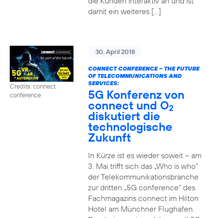
die Kunden interaktiv an und ist
damit ein weiteres […]
30. April 2018
CONNECT CONFERENCE – THE FUTURE
OF TELECOMMUNICATIONS AND
SERVICES:
Credits: connect
5G Konferenz von
conference
connect und O
2
diskutiert die
technologische
Zukunft
In Kürze ist es wieder soweit – am
3. Mai trifft sich das „Who is who“
der Telekommunikationsbranche
zur dritten „5G conference“ des
Fachmagazins connect im Hilton
Hotel am Münchner Flughafen.