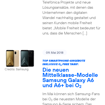
Telefónica Projekte und neue
Lösungsansätze, mit denen das
Unternehmen den digitalen
Wandel nachhaltig gestaltet und
seinen Kunden mobile Freiheit
bietet. „Mobile Freiheit bedeutet für
uns, dass die Menschen […]
09. Mai 2018
TOP SMARTPHONE-ANGEBOTE
INKLUSIVE O
FREE TARIF:
2
Die neuen
Credits: Samsung
Mittelklasse-Modelle
Samsung Galaxy A6
und A6+ bei O
2
Im Mai können sich Samsung-Fans
bei O
die neuesten Modelle der
2
Samsung A-Serie sichern. Das