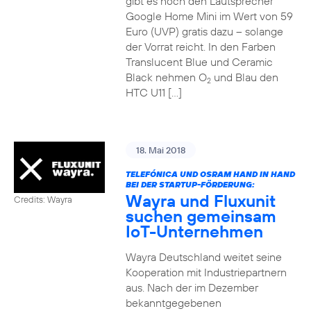
gibt es noch den Lautsprecher
Google Home Mini im Wert von 59
Euro (UVP) gratis dazu – solange
der Vorrat reicht. In den Farben
Translucent Blue und Ceramic
Black nehmen O
und Blau den
2
HTC U11 […]
18. Mai 2018
TELEFÓNICA UND OSRAM HAND IN HAND
BEI DER STARTUP-FÖRDERUNG:
Wayra und Fluxunit
Credits: Wayra
suchen gemeinsam
IoT-Unternehmen
Wayra Deutschland weitet seine
Kooperation mit Industriepartnern
aus. Nach der im Dezember
bekanntgegebenen