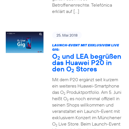
Betroffenenrechte. Telefónica
erklärt auf […]
25. Mai 2018
LAUNCH-EVENT MIT EXKLUSIVEM LIVE
GIG:
O
und LEA begrüßen
2
das Huawei P20 in
den O
Stores
2
Mit dem P20 ergänzt seit kurzem
ein weiteres Huawei-Smartphone
das O
Produktportfolio. Am 5. Juni
2
heißt O
es noch einmal offiziell in
2
seinen Shops willkommen und
veranstaltet ein Launch-Event mit
exklusivem Konzert im Münchener
O
Live Store. Beim Launch-Event
2