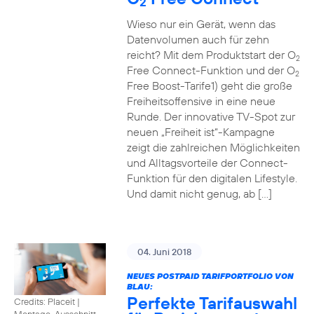
2
Wieso nur ein Gerät, wenn das
Datenvolumen auch für zehn
reicht? Mit dem Produktstart der O
2
Free Connect-Funktion und der O
2
Free Boost-Tarife1) geht die große
Freiheitsoffensive in eine neue
Runde. Der innovative TV-Spot zur
neuen „Freiheit ist“-Kampagne
zeigt die zahlreichen Möglichkeiten
und Alltagsvorteile der Connect-
Funktion für den digitalen Lifestyle.
Und damit nicht genug, ab […]
04. Juni 2018
NEUES POSTPAID TARIFPORTFOLIO VON
BLAU:
Perfekte Tarifauswahl
Credits: Placeit
|
Montage, Ausschnitt