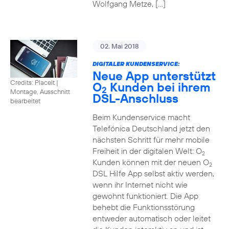
Wolfgang Metze, […]
02. Mai 2018
DIGITALER KUNDENSERVICE:
Neue App unterstützt
Credits: Placeit
|
O
Kunden bei ihrem
2
Montage, Ausschnitt
DSL-Anschluss
bearbeitet
Beim Kundenservice macht
Telefónica Deutschland jetzt den
nächsten Schritt für mehr mobile
Freiheit in der digitalen Welt: O
2
Kunden können mit der neuen O
2
DSL Hilfe App selbst aktiv werden,
wenn ihr Internet nicht wie
gewohnt funktioniert. Die App
behebt die Funktionsstörung
entweder automatisch oder leitet