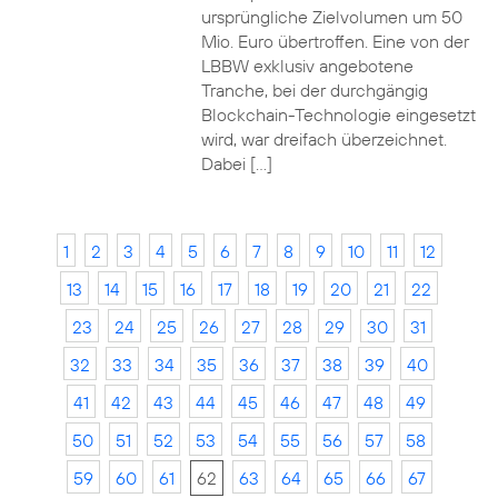
ursprüngliche Zielvolumen um 50
Mio. Euro übertroffen. Eine von der
LBBW exklusiv angebotene
Tranche, bei der durchgängig
Blockchain-Technologie eingesetzt
wird, war dreifach überzeichnet.
Dabei […]
1
2
3
4
5
6
7
8
9
10
11
12
13
14
15
16
17
18
19
20
21
22
23
24
25
26
27
28
29
30
31
32
33
34
35
36
37
38
39
40
41
42
43
44
45
46
47
48
49
50
51
52
53
54
55
56
57
58
59
60
61
62
63
64
65
66
67