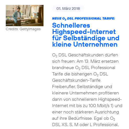
01. März 2018
NEUE O
DSL PROFESSIONAL TARIFE:
2
Schnelleres
Credits: Gettyimages
Highspeed-Internet
für Selbständige und
kleine Unternehmen
O
DSL Geschäftskunden dürfen
2
sich freuen: Am 13. März ersetzen
brandneue O
DSL Professional
2
Tarife die bisherigen O
DSL
2
Geschäftskunden-Tarife.
Freiberufler, Selbständige und
kleinere Unternehmen profitieren
dann von schnellerem Highspeed-
Internet mit bis zu 100 Mbit/s 1) und
einer noch stärkeren Ausrichtung
auf ihre Bedürfnisse. Egal ob O
2
DSL XS, S, M oder L Professional,