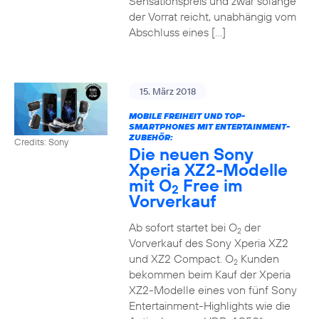
Sensationspreis und zwar solange
der Vorrat reicht, unabhängig vom
Abschluss eines […]
15. März 2018
MOBILE FREIHEIT UND TOP-
SMARTPHONES MIT ENTERTAINMENT-
ZUBEHÖR:
Credits: Sony
Die neuen Sony
Xperia XZ2-Modelle
mit O
Free im
2
Vorverkauf
Ab sofort startet bei O
der
2
Vorverkauf des Sony Xperia XZ2
und XZ2 Compact. O
Kunden
2
bekommen beim Kauf der Xperia
XZ2-Modelle eines von fünf Sony
Entertainment-Highlights wie die