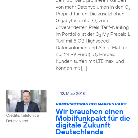
dem 20. März profitieren Kunden
von mehr Datenvolumen in den O
2
Prepaid Tarifen. Die zusätzlichen
Gigabytes bietet O
zum
2
unveränderten Preis. Tarif-Neuling
im Portfolio ist der O
My Prepaid L
2
Tarif mit 5 GB Highspeed-
Datenvolumen und Allnet Flat für
nur 24,99 Euro1). O
Prepaid
2
Kunden surfen mit LTE max. und
können mit […]
12. März 2018
NAMENSBEITRAG CEO MARKUS HAAS:
Wir brauchen einen
Credits: Telefónica
Mobilfunkpakt für die
Deutschland
digitale Zukunft
Deutschlands