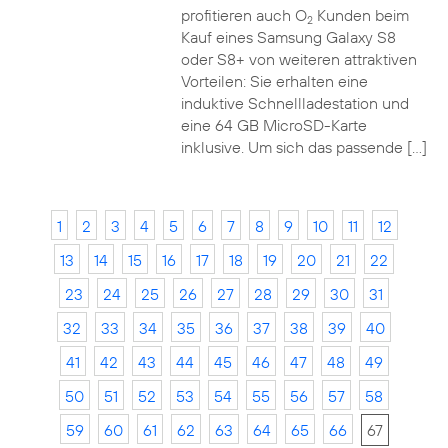
profitieren auch O
Kunden beim
2
Kauf eines Samsung Galaxy S8
oder S8+ von weiteren attraktiven
Vorteilen: Sie erhalten eine
induktive Schnellladestation und
eine 64 GB MicroSD-Karte
inklusive. Um sich das passende […]
1
2
3
4
5
6
7
8
9
10
11
12
13
14
15
16
17
18
19
20
21
22
23
24
25
26
27
28
29
30
31
32
33
34
35
36
37
38
39
40
41
42
43
44
45
46
47
48
49
50
51
52
53
54
55
56
57
58
59
60
61
62
63
64
65
66
67