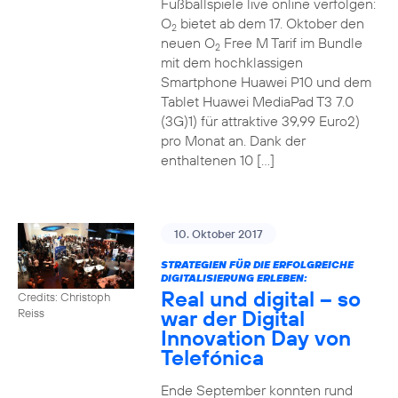
Fußballspiele live online verfolgen:
O
bietet ab dem 17. Oktober den
2
neuen O
Free M Tarif im Bundle
2
mit dem hochklassigen
Smartphone Huawei P10 und dem
Tablet Huawei MediaPad T3 7.0
(3G)1) für attraktive 39,99 Euro2)
pro Monat an. Dank der
enthaltenen 10 […]
10. Oktober 2017
STRATEGIEN FÜR DIE ERFOLGREICHE
DIGITALISIERUNG ERLEBEN:
Real und digital – so
Credits: Christoph
war der Digital
Reiss
Innovation Day von
Telefónica
Ende September konnten rund