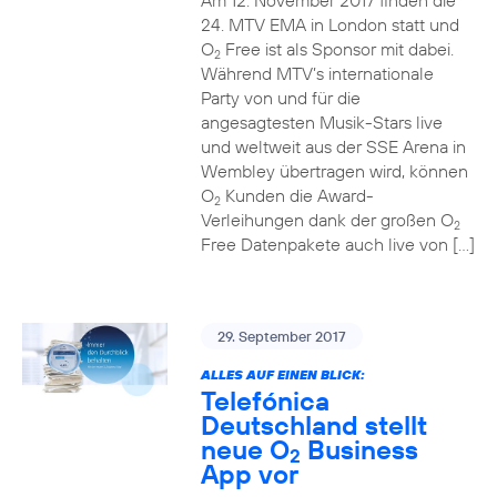
Am 12. November 2017 finden die
24. MTV EMA in London statt und
O
Free ist als Sponsor mit dabei.
2
Während MTV’s internationale
Party von und für die
angesagtesten Musik-Stars live
und weltweit aus der SSE Arena in
Wembley übertragen wird, können
O
Kunden die Award-
2
Verleihungen dank der großen O
2
Free Datenpakete auch live von […]
29. September 2017
ALLES AUF EINEN BLICK:
Telefónica
Deutschland stellt
neue O
Business
2
App vor