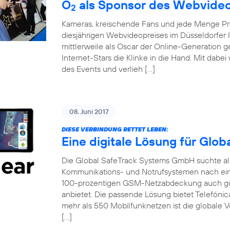
O
als Sponsor des Webvideo
2
Kameras, kreischende Fans und jede Menge Pro
diesjährigen Webvideopreises im Düsseldorfer 
mittlerweile als Oscar der Online-Generation 
Internet-Stars die Klinke in die Hand. Mit dabe
des Events und verlieh […]
08. Juni 2017
DIESE VERBINDUNG RETTET LEBEN:
Eine digitale Lösung für Glo
Die Global SafeTrack Systems GmbH suchte als 
Kommunikations- und Notrufsystemen nach ein
100-prozentigen GSM-Netzabdeckung auch gü
anbietet. Die passende Lösung bietet Telefónic
mehr als 550 Mobilfunknetzen ist die globale V
[…]