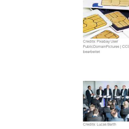
Credits: Pixabay User
PublicDomainPictures
|
CC0 
bearbeitet
Credits: Lucas Barth