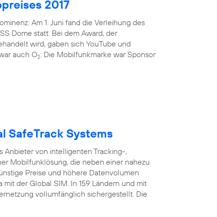
preises 2017
minenz: Am 1. Juni fand die Verleihung des
ISS Dome statt. Bei dem Award, der
gehandelt wird, gaben sich YouTube und
i war auch O
: Die Mobilfunkmarke war Sponsor
2
bal SafeTrack Systems
Anbieter von intelligenten Tracking-,
er Mobilfunklösung, die neben einer nahezu
nstige Preise und höhere Datenvolumen
a mit der Global SIM. In 159 Ländern und mit
ernetzung vollumfänglich sichergestellt. Die