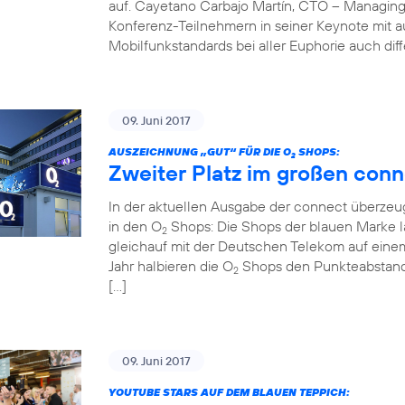
auf. Cayetano Carbajo Martín, CTO – Managing
Konferenz-Teilnehmern in seiner Keynote mit 
Mobilfunkstandards bei aller Euphorie auch diff
09. Juni 2017
AUSZEICHNUNG „GUT“ FÜR DIE O
SHOPS:
2
Zweiter Platz im großen conn
In der aktuellen Ausgabe der connect überzeug
in den O
Shops: Die Shops der blauen Marke la
2
gleichauf mit der Deutschen Telekom auf einem
Jahr halbieren die O
Shops den Punkteabstand z
2
[…]
09. Juni 2017
YOUTUBE STARS AUF DEM BLAUEN TEPPICH: