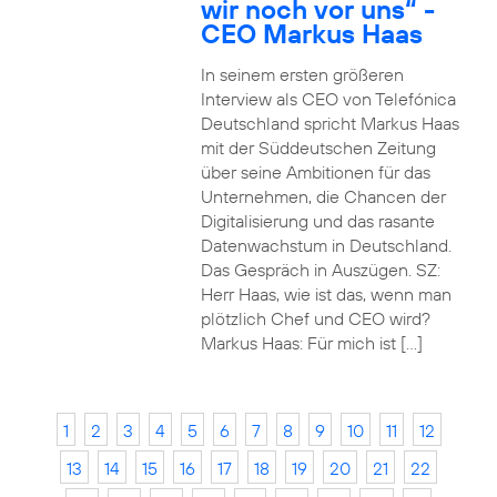
wir noch vor uns“ -
CEO Markus Haas
In seinem ersten größeren
Interview als CEO von Telefónica
Deutschland spricht Markus Haas
mit der Süddeutschen Zeitung
über seine Ambitionen für das
Unternehmen, die Chancen der
Digitalisierung und das rasante
Datenwachstum in Deutschland.
Das Gespräch in Auszügen. SZ:
Herr Haas, wie ist das, wenn man
plötzlich Chef und CEO wird?
Markus Haas: Für mich ist […]
1
2
3
4
5
6
7
8
9
10
11
12
13
14
15
16
17
18
19
20
21
22