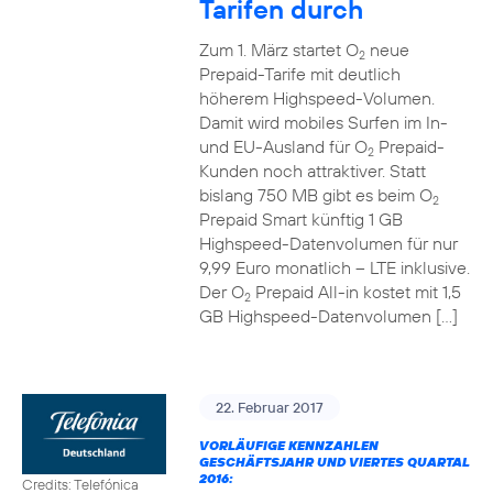
Tarifen durch
Zum 1. März startet O
neue
2
Prepaid-Tarife mit deutlich
höherem Highspeed-Volumen.
Damit wird mobiles Surfen im In-
und EU-Ausland für O
Prepaid-
2
Kunden noch attraktiver. Statt
bislang 750 MB gibt es beim O
2
Prepaid Smart künftig 1 GB
Highspeed-Datenvolumen für nur
9,99 Euro monatlich – LTE inklusive.
Der O
Prepaid All-in kostet mit 1,5
2
GB Highspeed-Datenvolumen […]
22. Februar 2017
VORLÄUFIGE KENNZAHLEN
GESCHÄFTSJAHR UND VIERTES QUARTAL
2016:
Credits: Telefónica