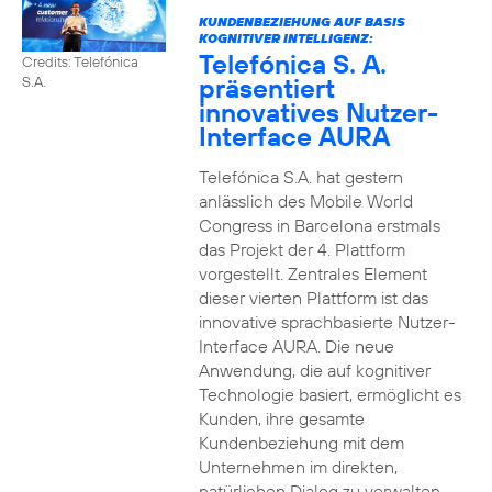
KUNDENBEZIEHUNG AUF BASIS
KOGNITIVER INTELLIGENZ:
Telefónica S. A.
Credits: Telefónica
präsentiert
S.A.
innovatives Nutzer-
Interface AURA
Telefónica S.A. hat gestern
anlässlich des Mobile World
Congress in Barcelona erstmals
das Projekt der 4. Plattform
vorgestellt. Zentrales Element
dieser vierten Plattform ist das
innovative sprachbasierte Nutzer-
Interface AURA. Die neue
Anwendung, die auf kognitiver
Technologie basiert, ermöglicht es
Kunden, ihre gesamte
Kundenbeziehung mit dem
Unternehmen im direkten,
natürlichen Dialog zu verwalten.