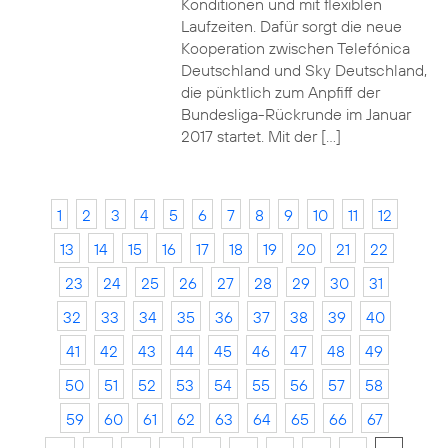
Konditionen und mit flexiblen
Laufzeiten. Dafür sorgt die neue
Kooperation zwischen Telefónica
Deutschland und Sky Deutschland,
die pünktlich zum Anpfiff der
Bundesliga-Rückrunde im Januar
2017 startet. Mit der […]
1
2
3
4
5
6
7
8
9
10
11
12
13
14
15
16
17
18
19
20
21
22
23
24
25
26
27
28
29
30
31
32
33
34
35
36
37
38
39
40
41
42
43
44
45
46
47
48
49
50
51
52
53
54
55
56
57
58
59
60
61
62
63
64
65
66
67