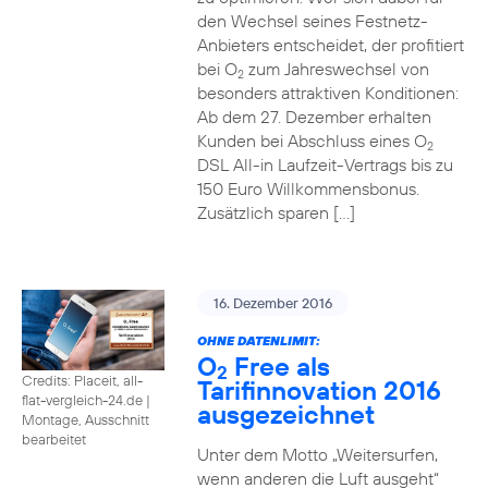
den Wechsel seines Festnetz-
Anbieters entscheidet, der profitiert
bei O
zum Jahreswechsel von
2
besonders attraktiven Konditionen:
Ab dem 27. Dezember erhalten
Kunden bei Abschluss eines O
2
DSL All-in Laufzeit-Vertrags bis zu
150 Euro Willkommensbonus.
Zusätzlich sparen […]
16. Dezember 2016
OHNE DATENLIMIT:
O
Free als
2
Credits: Placeit, all-
Tarifinnovation 2016
flat-vergleich-24.de
|
ausgezeichnet
Montage, Ausschnitt
bearbeitet
Unter dem Motto „Weitersurfen,
wenn anderen die Luft ausgeht“