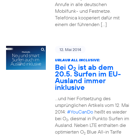
Anrufe in alle deutschen
Mobilfunk- und Festnetze.
Telefónica kooperiert dafür mit
einem der führenden […]
12. Mai 2014
URLAUB ALL INCLUSIVE:
Bei O
ist ab dem
2
20.5. Surfen im EU-
Ausland immer
inklusive
…und hier Fortsetzung des
ursprünglichen Artikels vom 12. Mai
2014:
#YouCanDo
heißt es wieder
bei O
, diesmal in Punkto Surfen im
2
Ausland. Neben LTE enthalten die
optimierten O
Blue All-in Tarife
2