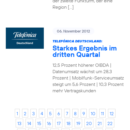
der zweite Funkturm, der eine
Region […]
06. November 2012
TELEFÓNICA DEUTSCHLAND:
Starkes Ergebnis im
dritten Quartal
12,5 Prozent höherer OIBDA |
Datenumsatz wächst um 28,3
Prozent | Mobilfunk-Serviceumsatz
steigt um 5,6 Prozent | 10,3 Prozent
mehr Vertragskunden
1
2
3
4
5
6
7
8
9
10
11
12
13
14
15
16
17
18
19
20
21
22