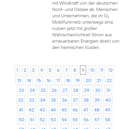
mit Windkraft von der deutschen
Nord- und Ostsee ab. Menschen
und Unternehmen, die im O
2
Mobilfunknetz unterwegs sind,
nutzen jetzt mit großer
Wahrscheinlichkeit Strom aus
erneuerbaren Energien direkt von
den heimischen Küsten.
1
2
3
4
5
6
7
8
9
10
11
12
13
14
15
16
17
18
19
20
21
22
23
24
25
26
27
28
29
30
31
32
33
34
35
36
37
38
39
40
41
42
43
44
45
46
47
48
49
50
51
52
53
54
55
56
57
58