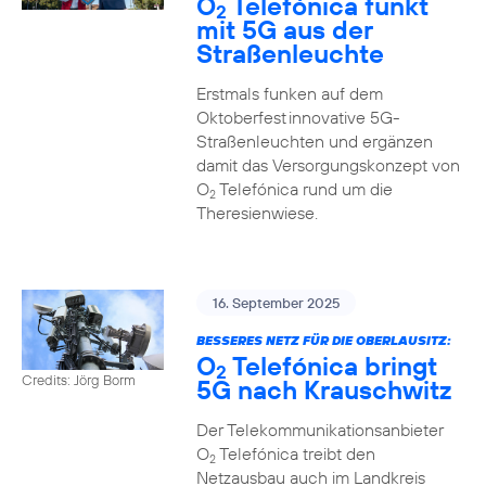
O
Telefónica funkt
2
mit 5G aus der
Straßenleuchte
Erstmals funken auf dem
Oktoberfest innovative 5G-
Straßenleuchten und ergänzen
damit das Versorgungskonzept von
O
Telefónica rund um die
2
Theresienwiese.
16. September 2025
BESSERES NETZ FÜR DIE OBERLAUSITZ:
O
Telefónica bringt
2
Credits: Jörg Borm
5G nach Krauschwitz
Der Telekommunikationsanbieter
O
Telefónica treibt den
2
Netzausbau auch im Landkreis