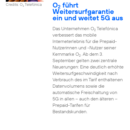
O
führt
Credits: O
Telefónica
2
2
Weitersurfgarantie
ein und weitet 5G aus
Das Unternehmen O
Telefónica
2
verbessert das mobile
Interneterlebnis für die Prepaid-
Nutzerinnen und -Nutzer seiner
Kernmarke O
. Ab dem 3.
2
September gelten zwei zentrale
Neuerungen: Eine deutlich erhöhte
Weitersurfgeschwindigkeit nach
Verbrauch des im Tarif enthaltenen
Datenvolumens sowie die
automatische Freischaltung von
5G in allen – auch den älteren –
Prepaid-Tarifen für
Bestandskunden.