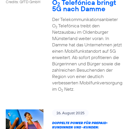
O
Telefónica bringt
Credits: GfTD GmbH
2
5G nach Damme
Der Telekommunikationsanbieter
O
Telefónica treibt den
2
Netzausbau im Oldenburger
Münsterland weiter voran. In
Damme hat das Unternehmen jetzt
einen Mobilfunkstandort auf 5G
erweitert. Ab sofort profitieren die
Bürgerinnen und Bürger sowie die
zahlreichen Besuchenden der
Region von einer deutlich
verbesserten Mobilfunkversorgung
im O
Netz.
2
26. August 2025
DOPPELTE POWER FÜR PREPAID-
KUNDINNEN UND -KUNDEN: