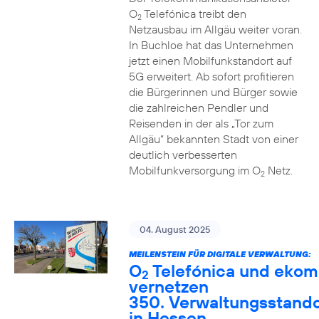
O
Telefónica treibt den
2
Netzausbau im Allgäu weiter voran.
In Buchloe hat das Unternehmen
jetzt einen Mobilfunkstandort auf
5G erweitert. Ab sofort profitieren
die Bürgerinnen und Bürger sowie
die zahlreichen Pendler und
Reisenden in der als „Tor zum
Allgäu“ bekannten Stadt von einer
deutlich verbesserten
Mobilfunkversorgung im O
Netz.
2
04. August 2025
MEILENSTEIN FÜR DIGITALE VERWALTUNG:
O
Telefónica und ekom
2
vernetzen
350. Verwaltungsstando
in Hessen