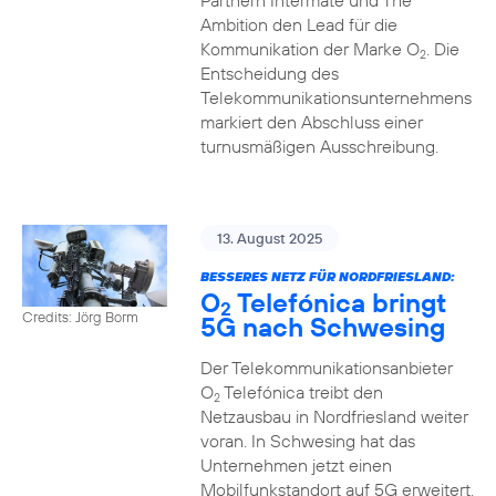
Partnern Intermate und The
Ambition den Lead für die
Kommunikation der Marke O
. Die
2
Entscheidung des
Telekommunikationsunternehmens
markiert den Abschluss einer
turnusmäßigen Ausschreibung.
13. August 2025
BESSERES NETZ FÜR NORDFRIESLAND:
O
Telefónica bringt
2
Credits: Jörg Borm
5G nach Schwesing
Der Telekommunikationsanbieter
O
Telefónica treibt den
2
Netzausbau in Nordfriesland weiter
voran. In Schwesing hat das
Unternehmen jetzt einen
Mobilfunkstandort auf 5G erweitert.