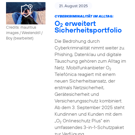
21. August 2025
CYBERKRIMINALITÄT IM ALLTAG:
O
erweitert
2
Credits: mauritius
Sicherheitsportfolio
images / Westend61 /
Boy (bearbeitet)
Die Bedrohung durch
Cyberkriminalität nimmt weiter zu.
Phishing, Datenklau und digitale
Täuschung gehören zum Alltag im
Netz. Mobilfunkanbieter O
2
Telefónica reagiert mit einem
neuen Sicherheitsansatz, der
erstmals Netzsicherheit,
Gerätesicherheit und
Versicherungsschutz kombiniert.
Ab dem 3. September 2025 steht
Kundinnen und Kunden mit dem
„O
Onlineschutz Plus“ ein
2
umfassendes 3-in-1-Schutzpaket
zur Verfügung.