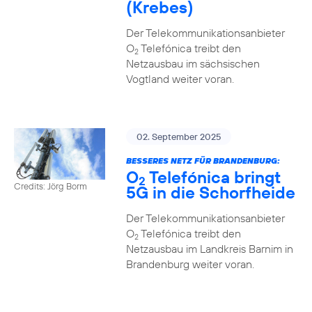
(Krebes)
Der Telekommunikationsanbieter
O
Telefónica treibt den
2
Netzausbau im sächsischen
Vogtland weiter voran.
02. September 2025
BESSERES NETZ FÜR BRANDENBURG:
O
Telefónica bringt
2
Credits: Jörg Borm
5G in die Schorfheide
Der Telekommunikationsanbieter
O
Telefónica treibt den
2
Netzausbau im Landkreis Barnim in
Brandenburg weiter voran.