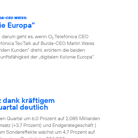
DA-CEO WEISS:
nie Europa”
 – darum geht es, wenn O
Telefónica CEO
2
fónica TecTalk auf Burda-CEO Martin Weiss
riden Kunden“ dreht, erörtern die beiden
ftsfähigkeit der „digitalen Kolonie Europa“.
z dank kräftigem
artal deutlich
tten Quartal um 6,0 Prozent auf 2,085 Milliarden
satz (+3,7 Prozent) und Endgerätegeschäft |
 um Sondereffekte wächst um 4,7 Prozent auf