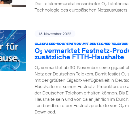
Der Telekommunikationsanbieter O
Telefónica
2
Technologie des europäischen Netzausrüsters 
16. November 2022
GLASFASER-KOOPERATION MIT DEUTSCHER TELEKOM:
O
vermarktet Festnetz-Produ
2
zusätzliche FTTH-Haushalte
O
vermarktet ab 30. November seine gigabitf
2
Netz der Deutschen Telekom. Damit festigt O
s
2
mit der größten Gigabit-Verfügbarkeit in Deuts
Haushalte mit seinen Festnetz-Produkten, die 
der Deutschen Telekom erhalten können. Bis En
Haushalte sein und von da an jährlich im Durchs
Tarifbandbreite der Festnetzprodukte von O
my
2
Download.