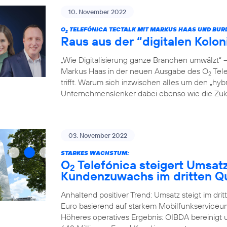
10. November 2022
O
TELEFÓNICA TECTALK MIT MARKUS HAAS UND BUR
2
Raus aus der “digitalen Kolo
„Wie Digitalisierung ganze Branchen umwälzt“
Markus Haas in der neuen Ausgabe des O
Tele
2
trifft. Warum sich inzwischen alles um den „hyb
Unternehmenslenker dabei ebenso wie die Zukun
03. November 2022
STARKES WACHSTUM:
O
Telefónica steigert Umsat
2
Kundenzuwachs im dritten Qu
Anhaltend positiver Trend: Umsatz steigt im dri
Euro basierend auf starkem Mobilfunkserviceum
Höheres operatives Ergebnis: OIBDA bereinigt