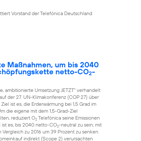
tiert Vorstand der Telefónica Deutschland
rete Maßnahmen, um bis 2040
chöpfungskette netto-CO
-
2
, ambitionierte Umsetzung JETZT" verhandelt
 auf der 27. UN-Klimakonferenz (COP 27) über
el ist es, die Erderwärmung bei 1,5 Grad im
 Um die eigene mit dem 1,5-Grad-Ziel
ten, reduziert O
Telefónica seine Emissionen
2
 ist es, bis 2040 netto-CO
-neutral zu sein; mit
2
m Vergleich zu 2016 um 39 Prozent zu senken.
romeinkauf indirekt (Scope 2) verursachten