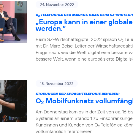
24. November 2022
O
TELEFÓNICA CEO MARKUS HAAS BEIM SZ-WIRTSCH
2
„Europa kann in einer globale
werden.“
Beim SZ-Wirtschaftsgipfel 2022 sprach O
Tele
2
mit Dr. Marc Beise, Leiter der Wirtschaftsredak
Frage nach, wie die Welt digital eine bessere 
bessere Welt, wenn eine europäisierte Digitalisi
18. November 2022
STÖRUNGEN DER SPRACHTELEFONIE BEHOBEN:
O
Mobilfunknetz vollumfängl
2
Am Donnerstag kam es in der Zeit von ca. 16 bi
Systems an einem Standort zu Einschränkungen
Kundinnen und Kunden von O
Telefónica könn
2
vollumfänglich telefonieren.