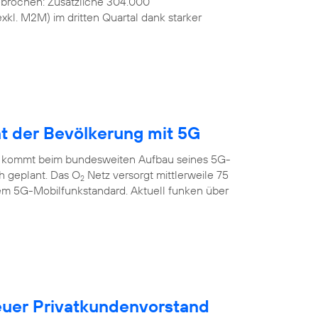
ebrochen: Zusätzliche 304.000
kl. M2M) im dritten Quartal dank starker
nt der Bevölkerung mit 5G
 kommt beim bundesweiten Aufbau seines 5G-
ch geplant. Das O
Netz versorgt mittlerweile 75
2
em 5G-Mobilfunkstandard. Aktuell funken über
uer Privatkundenvorstand