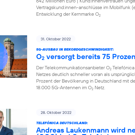
642 Millionen Euro | Kund:innenvertrauen ung
Vertragskund:innen-anschlüsse im Mobilfunk (ex
Entwicklung der Kernmarke O
2
31. Oktober 2022
5G-AUSBAU IN REKORDGESCHWINDIGKEIT:
O
versorgt bereits 75 Proze
2
Der Telekommunikationsanbieter O
Telefónica
2
Netzes deutlich schneller voran als ursprüngli
Prozent der Bevölkerung in Deutschland mit d
18.000 5G-Antennen im O
Netz.
2
28. Oktober 2022
TELEFÓNICA DEUTSCHLAND:
Andreas Laukenmann wird ne