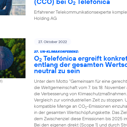
(CCO) bei O
Telefónica
2
Erfahrener Telekommunikationsexperte komplet
Holding AG
27. Oktober 2022
27. UN-KLIMAKONFERENZ:
O
Telefónica ergreift konk
2
entlang der gesamten Werts
neutral zu sein
Unter dem Motto "Gemeinsam für eine gerechte
d)
die Weltgemeinschaft vom 7. bis 18. November
die Verbesserung von Klimaschutzmaßnahmen. Zi
Vergleich zur vorindustriellen Zeit zu stoppen.
kompatible Menge an CO
-Emissionen einzuhal
2
in der gesamten Wertschöpfungskette. Das Ziel
dem Zwischenziel diese Emissionen bis 2025 i
Bei den eigenen direkt (Scope 1) und durch St