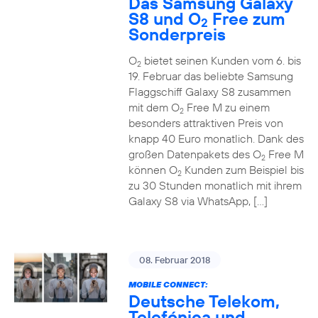
Das Samsung Galaxy
S8 und O
Free zum
2
Sonderpreis
O
bietet seinen Kunden vom 6. bis
2
19. Februar das beliebte Samsung
Flaggschiff Galaxy S8 zusammen
mit dem O
Free M zu einem
2
besonders attraktiven Preis von
knapp 40 Euro monatlich. Dank des
großen Datenpakets des O
Free M
2
können O
Kunden zum Beispiel bis
2
zu 30 Stunden monatlich mit ihrem
Galaxy S8 via WhatsApp, […]
08. Februar 2018
MOBILE CONNECT:
Deutsche Telekom,
Telefónica und