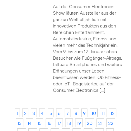
Auf der Consumer Electronics
Show läuten Aussteller aus der
ganzen Welt alljährlich mit
innovativen Produkten aus den
Bereichen Entertainment,
Automobilindustrie, Fitness und
vielen mehr das Technikjahr ein.
Vom 9. bis zum 12. Januar sehen
Besucher wie Fußgänger-Airbags,
faltbare Smartphones und weitere
Erfindungen unser Leben
beeinflussen werden. Ob Fitness-
oder IoT- Begeisterter, auf der
Consumer Electronics […]
1
2
3
4
5
6
7
8
9
10
11
12
13
14
15
16
17
18
19
20
21
22