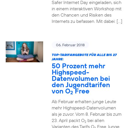
Safer Internet Day eingeladen, sich
in einem interaktiven Workshop mit
den Chancen und Risiken des
Internets zu befassen. Mit dabei: […]
06. Februar 2018
TOP-TARIFANGEBOTE FÜR ALLE BIS 27
JAHRE:
50 Prozent mehr
Highspeed-
Datenvolumen bei
den Jugendtarifen
von O
Free
2
Ab Februar erhalten junge Leute
mehr Highspeed-Datenvolumen
als je zuvor. Vom 8. Februar bis zum
23. April packt O
bei allen
2
Varianten des Tarifs O
Free Junge